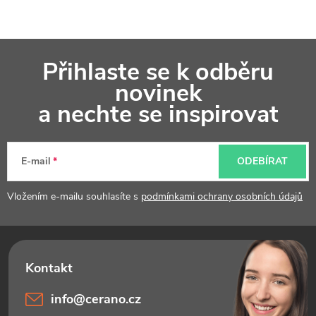
Z
Přihlaste se k odběru
á
novinek
p
a nechte se inspirovat
a
t
E-mail
ODEBÍRAT
í
Vložením e-mailu souhlasíte s
podmínkami ochrany osobních údajů
info
@
cerano.cz