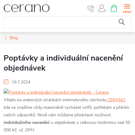
Přejít
NÁKUPNÍ
KOŠÍK
na
obsah
Blog
Poptávky a individuální nacenění
objednávek
19.7.2024
Vítejte na webových stránkách internetového obchodu
CERANO
,
kde se snažíme vždy maximálně vycházet vstříc potřebám a přáním
našich zákazníků. Nově vám můžeme představit možnost
i
ndividuálního nacenění
u
objednávek s celkovou hodnotou nad 50
000 Kč, vč. DPH.