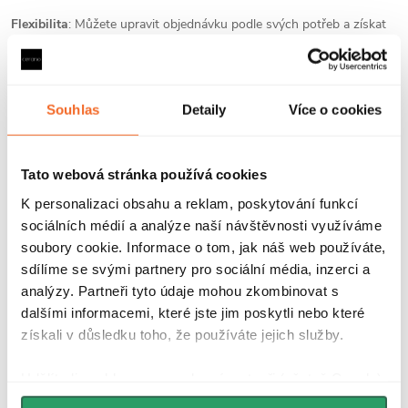
Flexibilita
: Můžete upravit objednávku podle svých potřeb a získat
tak nejlepší možnou nabídku.
V případě dotazů nás neváhejte kontaktovat prostřednictvím
Souhlas
Detaily
Více o cookies
kontaktního formuláře na našich webových stránkách nebo
telefonicky na infolince +420 227 272 800, kde se vám budou
věnovat naše profesionální operátorky. Rádi vám pomůžeme a
Tato webová stránka používá cookies
poradíme, jak nejlépe využít individuálního nacenění pro vaše
K personalizaci obsahu a reklam, poskytování funkcí
objednávky.
sociálních médií a analýze naší návštěvnosti využíváme
soubory cookie. Informace o tom, jak náš web používáte,
Budeme se těšit na vaše dotazy.
sdílíme se svými partnery pro sociální média, inzerci a
analýzy. Partneři tyto údaje mohou zkombinovat s
dalšími informacemi, které jste jim poskytli nebo které
získali v důsledku toho, že používáte jejich služby.
Udělíte-li souhlas, my a vybraní partneři (včetně Googlu)
PŘEDCHOZÍ ČLÁNEK
DALŠÍ ČLÁNEK
můžeme používat cookies pro analytiku a