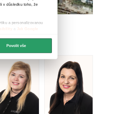
li v důsledku toho, že
ytiku a personalizovanou
ibility
a
Jak Google
Povolit vše