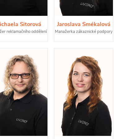
ichaela Sitorová
Jaroslava Smékalová
er reklamačního oddělení
Manažerka zákaznické podpory