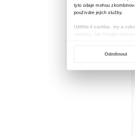
tyto údaje mohou zkombinovat
používáte jejich služby.
Udělíte-li souhlas, my a vyb
reklamu. Jak Google zpracov
používá informace z webů a
Odmítnout