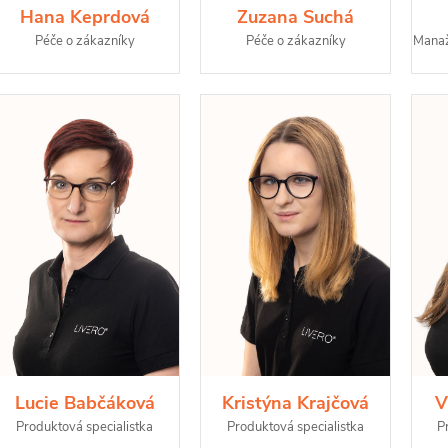
Hana Keprdová
Zuzana Suchá
Péče o zákazníky
Péče o zákazníky
Manaž
Lucie Babčáková
Kristýna Krajčová
V
Produktová specialistka
Produktová specialistka
P