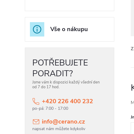
r
a
n
Vše o nákupu
n
í
Z
p
POTŘEBUJETE
PORADIT?
a
Jsme vám k dispozici každý všední den
n
od 7 do 17 hod.
e
+420 226 400 232
M
l
J
info
@
cerano.cz