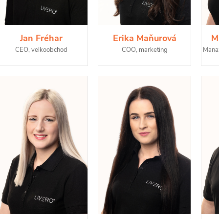
Jan Fréhar
Erika Maňurová
M
CEO, velkoobchod
COO, marketing
Manaž