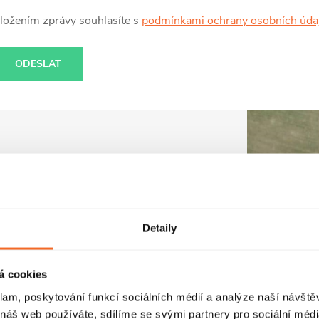
ložením zprávy souhlasíte s
podmínkami ochrany osobních úda
ODESLAT
Adresa skladu
U Stadionu 1881/10, Bruntál 792 01.
Detaily
Otevírací doba: Po - Pá: 8:00 - 15:00
á cookies
Zobrazit na mapě
klam, poskytování funkcí sociálních médií a analýze naší návšt
 náš web používáte, sdílíme se svými partnery pro sociální média