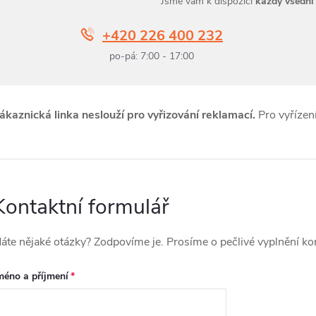
Jsme vám k dispozici
každý všední
+420 226 400 232
po-pá: 7:00 - 17:00
ákaznická linka neslouží pro vyřizování reklamací.
Pro vyřízen
Kontaktní formulář
áte nějaké otázky? Zodpovíme je. Prosíme o pečlivé vyplnění ko
méno a příjmení