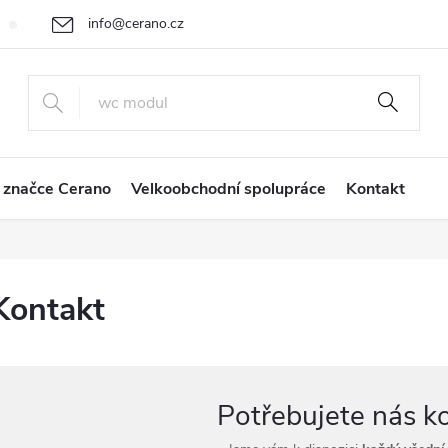
info@cerano.cz
Cenová nabídka na míru
Vrácení zboží a reklamace
Obchodní
+420 226 400 232
 značce Cerano
Velkoobchodní spolupráce
Kontakt
Kontakt
Potřebujete nás k