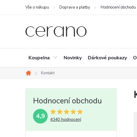
Přejít
Vše o nákupu
Doprava a platby
Hodnocení obchodu
na
obsah
Koupelna
Novinky
Dárkové poukazy
O
Kontakt
Domů
P
o
s
4,9
4340 hodnocení
t