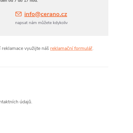
 den od 7 do 17 hod.
info@cerano.cz
napsat nám můžete kdykoliv
í reklamace využijte náš
reklamační formulář
.
ntaktních údajů.