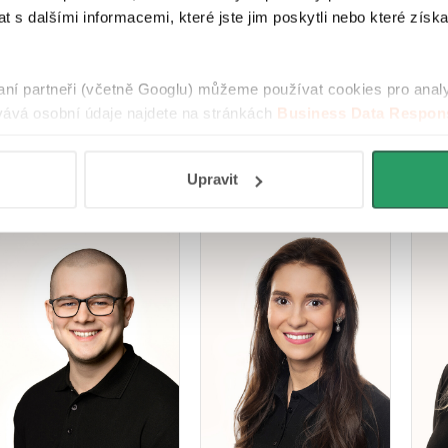
 s dalšími informacemi, které jste jim poskytli nebo které získa
raní partneři (včetně Googlu) můžeme používat cookies pro anal
ává osobní údaje najdete na stránkách
Business Data Respons
 aplikací
.
Náš tým
Upravit