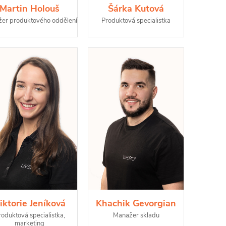
Martin Holouš
Šárka Kutová
er produktového oddělení
Produktová specialistka
iktorie Jeníková
Khachik Gevorgian
roduktová specialistka,
Manažer skladu
marketing