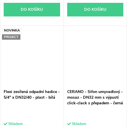
DO KOŠÍKU
DO KOŠÍKU
NOVINKA
PROJECT
Flexi zesílená odpadní hadice -
CERANO - Sifon umyvadlový -
5/4" x DN32/40 - plast - bílá
mosaz - DN32 mm s výpustí
click-clack s přepadem - černá
Skladem
Skladem