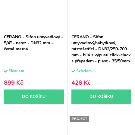
CERANO - Sifon umyvadlový -
CERANO - Sifon
5/4" - nerez - DN32 mm -
umyvadlový/nábytkový,
černá matná
místošetřící - DN32/250-700
mm - bílá s výpustí click-clack
s přepadem - plast - 35/50mm
- černá matná
Skladem
Skladem
899 Kč
428 Kč
DO KOŠÍKU
DO KOŠÍKU
PROJECT