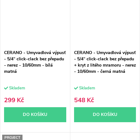
CERANO - Umyvadlová výpusť
CERANO - Umyvadlová výpusť
- 5/4“ click-clack bez přepadu
- 5/4“ click-clack bez přepadu
- nerez - 10/60mm - bílá
+ kryt z litého mramoru - nerez
matná
- 10/60mm - černá matná
Skladem
Skladem
299 Kč
548 Kč
DO KOŠÍKU
DO KOŠÍKU
PROJECT