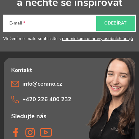
a nechte se inspirovat
a
t
E-mail
ODEBÍRAT
í
Vložením e-mailu souhlasíte s
podmínkami ochrany osobních údajů
info
@
cerano.cz
+420 226 400 232