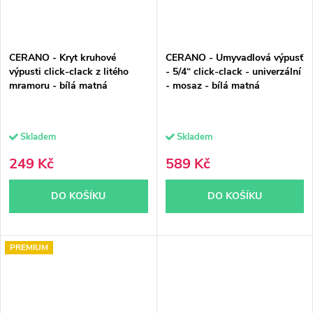
CERANO - Kryt kruhové
CERANO - Umyvadlová výpusť
výpusti click-clack z litého
- 5/4“ click-clack - univerzální
mramoru - bílá matná
- mosaz - bílá matná
Skladem
Skladem
249 Kč
589 Kč
DO KOŠÍKU
DO KOŠÍKU
PREMIUM