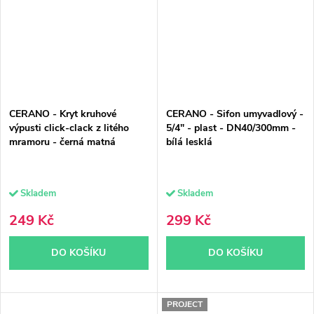
CERANO - Kryt kruhové
CERANO - Sifon umyvadlový -
výpusti click-clack z litého
5/4" - plast - DN40/300mm -
mramoru - černá matná
bílá lesklá
Skladem
Skladem
249 Kč
299 Kč
DO KOŠÍKU
DO KOŠÍKU
PROJECT