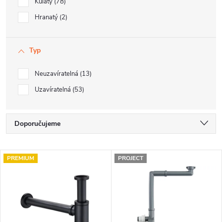
Kulatý
78
Hranatý
2
Typ
Neuzavíratelná
13
Uzavíratelná
53
Ř
Doporučujeme
a
Nejlevnější
V
z
PREMIUM
PROJECT
Nejdražší
ý
e
Nejprodávanější
p
n
Abecedně
i
í