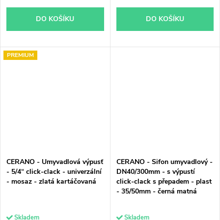
DO KOŠÍKU
DO KOŠÍKU
PREMIUM
CERANO - Umyvadlová výpusť
CERANO - Sifon umyvadlový -
- 5/4“ click-clack - univerzální
DN40/300mm - s výpustí
- mosaz - zlatá kartáčovaná
click-clack s přepadem - plast
- 35/50mm - černá matná
Skladem
Skladem