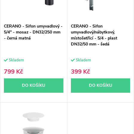
s
p
p
r
CERANO - Sifon umyvadlový -
CERANO - Sifon
r
o
5/4" - mosaz - DN32/250 mm
umyvadlový/nábytkový,
- černá matná
místošetřící - 5/4 - plast
o
d
DN32/50 mm - šedá
d
u
Skladem
Skladem
u
k
799 Kč
399 Kč
k
t
DO KOŠÍKU
DO KOŠÍKU
t
ů
ů