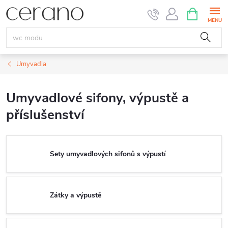
Přejít
NÁKUPNÍ
KOŠÍK
na
obsah
Umyvadla
Umyvadlové sifony, výpustě a
příslušenství
Sety umyvadlových sifonů s výpustí
Zátky a výpustě