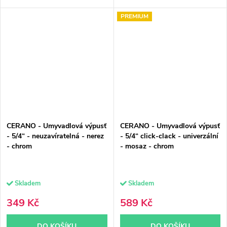
PREMIUM
CERANO - Umyvadlová výpusť
CERANO - Umyvadlová výpusť
- 5/4“ - neuzavíratelná - nerez
- 5/4“ click-clack - univerzální
- chrom
- mosaz - chrom
Skladem
Skladem
349 Kč
589 Kč
DO KOŠÍKU
DO KOŠÍKU