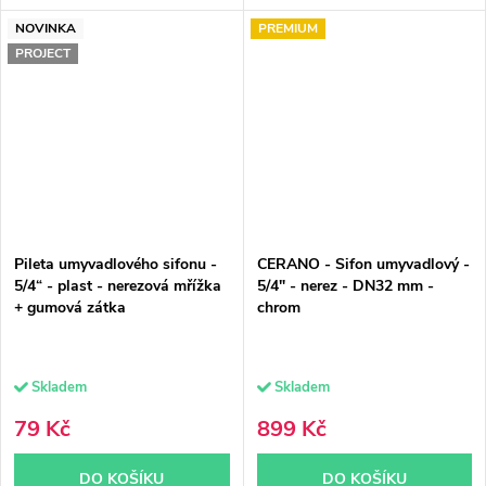
NOVINKA
PREMIUM
PROJECT
Pileta umyvadlového sifonu -
CERANO - Sifon umyvadlový -
5/4“ - plast - nerezová mřížka
5/4" - nerez - DN32 mm -
+ gumová zátka
chrom
Skladem
Skladem
79 Kč
899 Kč
DO KOŠÍKU
DO KOŠÍKU