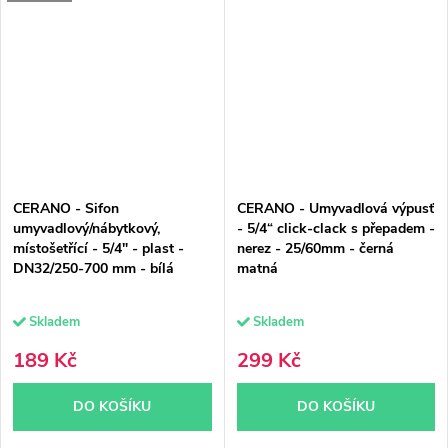
CERANO - Sifon
CERANO - Umyvadlová výpusť
umyvadlový/nábytkový,
- 5/4“ click-clack s přepadem -
místošetřící - 5/4" - plast -
nerez - 25/60mm - černá
DN32/250-700 mm - bílá
matná
Skladem
Skladem
189 Kč
299 Kč
DO KOŠÍKU
DO KOŠÍKU