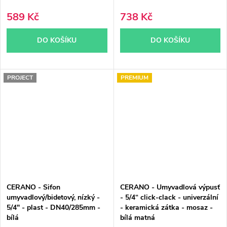
589 Kč
738 Kč
DO KOŠÍKU
DO KOŠÍKU
PROJECT
PREMIUM
CERANO - Sifon
CERANO - Umyvadlová výpusť
umyvadlový/bidetový, nízký -
- 5/4“ click-clack - univerzální
5/4" - plast - DN40/285mm -
- keramická zátka - mosaz -
bílá
bílá matná