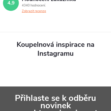
4,9
v
p
4340 hodnocení
á
Zobrazit recenze
r
n
v
í
k
y
Koupelnová inspirace na
v
Instagramu
ý
p
i
s
Z
u
Přihlaste se k odběru
á
novinek
p