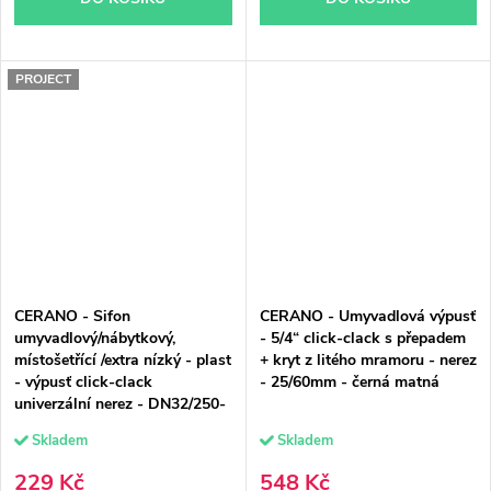
PROJECT
CERANO - Sifon
CERANO - Umyvadlová výpusť
umyvadlový/nábytkový,
- 5/4“ click-clack s přepadem
místošetřící /extra nízký - plast
+ kryt z litého mramoru - nerez
- výpusť click-clack
- 25/60mm - černá matná
univerzální nerez - DN32/250-
700 mm - bílá
Skladem
Skladem
229 Kč
548 Kč