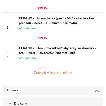
299 Kč
CERANO - Umyvadlová výpusť - 5/4“ click-clack bez
přepadu - nerez - 10/60mm - bílá matná
Skladem
299 Kč
CERANO - Sifon umyvadlový/nábytkový, místošetřící -
5/4" - plast - DN32/250-700 mm - bílá
Skladem
189 Kč
Zobrazit více produktů
Filtrovat
Dle ceny