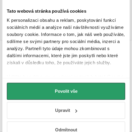
499 Kč
99 Kč
Tato webová stránka používá cookies
K personalizaci obsahu a reklam, poskytování funkcí
DO KOŠÍKU
DO KOŠÍKU
sociálních médií a analýze naší návštěvnosti využíváme
soubory cookie. Informace o tom, jak náš web používáte,
sdílíme se svými partnery pro sociální média, inzerci a
analýzy. Partneři tyto údaje mohou zkombinovat s
O
dalšími informacemi, které jste jim poskytli nebo které
získali v důsledku toho, že používáte jejich služby.
v
l
Udělíte-li souhlas, my a vybraní partneři (včetně Googlu)
můžeme používat cookies pro analytiku a
á
personalizovanou reklamu. Jak Google zpracovává
Povolit vše
Hodnocení zákazníků
4,9
d
osobní údaje najdete na stránkách
Business Data
4340 hodnocení
Responsibility
a
Jak Google používá informace z
Zobrazit recenze
a
Upravit
webů a aplikací
.
c
í
Odmítnout