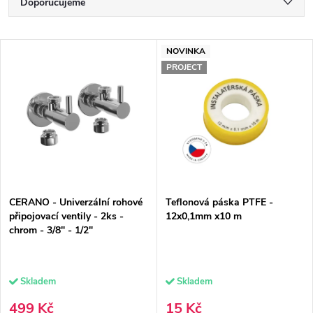
Ř
Doporučujeme
a
Nejlevnější
V
z
NOVINKA
Nejdražší
PROJECT
ý
e
Nejprodávanější
p
n
Abecedně
i
í
s
p
p
r
CERANO - Univerzální rohové
Teflonová páska PTFE -
r
o
připojovací ventily - 2ks -
12x0,1mm x10 m
chrom - 3/8" - 1/2"
o
d
d
u
Skladem
Skladem
u
k
499 Kč
15 Kč