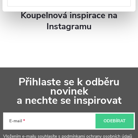
p
Koupelnová inspirace na
r
Instagramu
v
k
y
v
Z
ý
Přihlaste se k odběru
á
p
novinek
p
a nechte se inspirovat
i
a
s
t
u
E-mail
ODEBÍRAT
í
Vložením e-mailu souhlasíte s
podmínkami ochrany osobních údajů