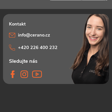
info
@
cerano.cz
+420 226 400 232