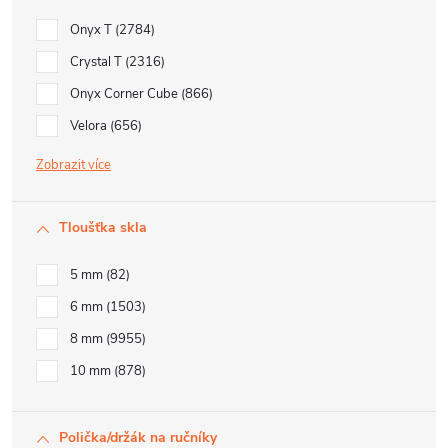
Onyx T
2784
Crystal T
2316
Onyx Corner Cube
866
Velora
656
Zobrazit
Tloušťka skla
5 mm
82
6 mm
1503
8 mm
9955
10 mm
878
Polička/držák na ručníky