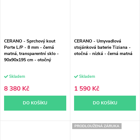
CERANO - Sprchový kout
CERANO - Umyvadlová
Porte L/P - 8 mm - černá
stojánková baterie Tiziana -
matná, transparentní sklo -
otočná - nízká - černá matná
90x90x195 cm - otočný
Skladem
Skladem
8 380 Kč
1 590 Kč
DO KOŠÍKU
DO KOŠÍKU
PRODLOUŽENÁ ZÁRUKA