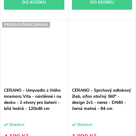
DO KOŠÍKU
DO KOŠÍKU
PRODLOUŽENÁ ZÁRUKA
CERANO - Umyvadlo z litého
CERANO - Sprchový odtokový
mramoru Vita - nástěnné i na
žlab, sifon otočný 360° -
desku - 2 otvory pro baterii -
design 2v1 - nerez - DN40 -
bílá lesklá - 120x46 cm
černá matná - 84 cm
Skladem
Skladem