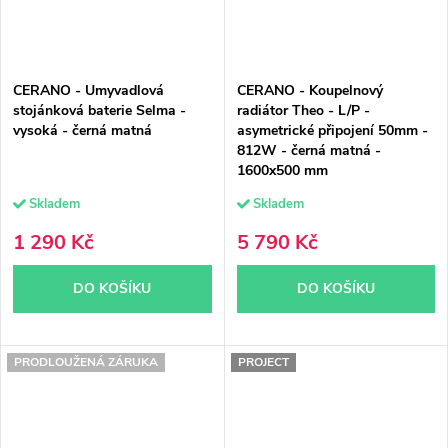
CERANO - Umyvadlová
CERANO - Koupelnový
stojánková baterie Selma -
radiátor Theo - L/P -
vysoká - černá matná
asymetrické připojení 50mm -
812W - černá matná -
1600x500 mm
Skladem
Skladem
1 290 Kč
5 790 Kč
DO KOŠÍKU
DO KOŠÍKU
PRODLOUŽENÁ ZÁRUKA
PROJECT