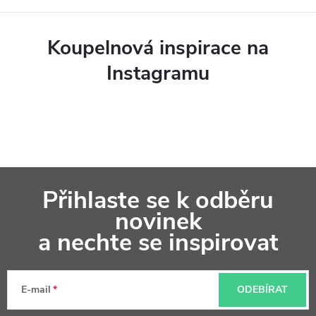
k
y
Koupelnová inspirace na
v
Instagramu
ý
p
i
s
Z
u
Přihlaste se k odběru
á
novinek
p
a nechte se inspirovat
a
t
E-mail
ODEBÍRAT