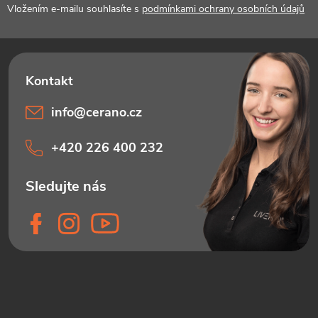
í
Vložením e-mailu souhlasíte s
podmínkami ochrany osobních údajů
info
@
cerano.cz
+420 226 400 232