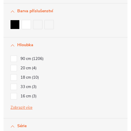
Barva příslušenství
Hloubka
90 cm
1206
20 cm
4
18 cm
10
33 cm
3
16 cm
3
Zobrazit
Série