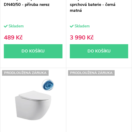
DN40/50 - příruba nerez
sprchová baterie - černá
o
d
matná
d
u
Skladem
Skladem
u
k
489 Kč
3 990 Kč
k
t
DO KOŠÍKU
DO KOŠÍKU
t
ů
ů
PRODLOUŽENÁ ZÁRUKA
PRODLOUŽENÁ ZÁRUKA