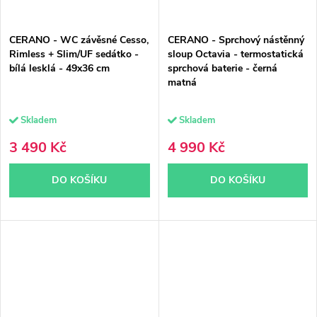
CERANO - WC závěsné Cesso,
CERANO - Sprchový nástěnný
Rimless + Slim/UF sedátko -
sloup Octavia - termostatická
bílá lesklá - 49x36 cm
sprchová baterie - černá
matná
Skladem
Skladem
3 490 Kč
4 990 Kč
DO KOŠÍKU
DO KOŠÍKU