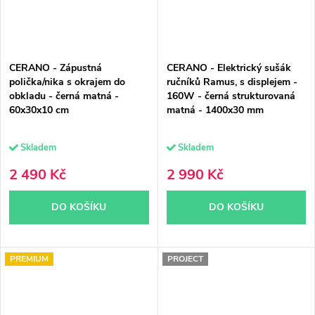
CERANO - Zápustná
CERANO - Elektrický sušák
polička/nika s okrajem do
ručníků Ramus, s displejem -
obkladu - černá matná -
160W - černá strukturovaná
60x30x10 cm
matná - 1400x30 mm
Skladem
Skladem
2 490 Kč
2 990 Kč
DO KOŠÍKU
DO KOŠÍKU
PREMIUM
PROJECT