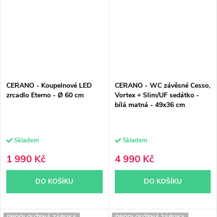
CERANO - Koupelnové LED
CERANO - WC závěsné Cesso,
zrcadlo Eterno - Ø 60 cm
Vortex + Slim/UF sedátko -
bílá matná - 49x36 cm
Skladem
Skladem
1 990 Kč
4 990 Kč
DO KOŠÍKU
DO KOŠÍKU