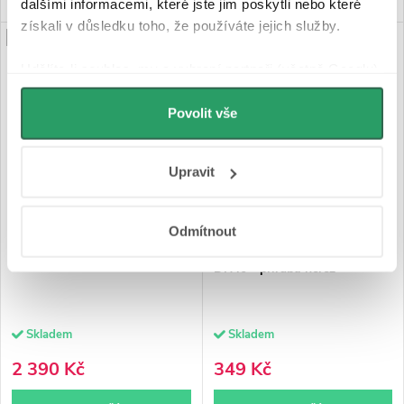
dalšími informacemi, které jste jim poskytli nebo které
získali v důsledku toho, že používáte jejich služby.
PRODLOUŽENÁ ZÁRUKA
Udělíte-li souhlas, my a vybraní partneři (včetně Googlu)
můžeme používat cookies pro analytiku a
personalizovanou reklamu. Jak Google zpracovává
Povolit vše
osobní údaje najdete na stránkách
Business Data
Responsibility
a
Jak Google používá informace z
Upravit
webů a aplikací
.
Odmítnout
CERANO - Koupelnové LED
CERANO - Sifon sprchové
zrcadlo Verido - Ø 80 cm
vaničky - krátký - 90mm -
DN40 - příruba nerez
Skladem
Skladem
2 390 Kč
349 Kč