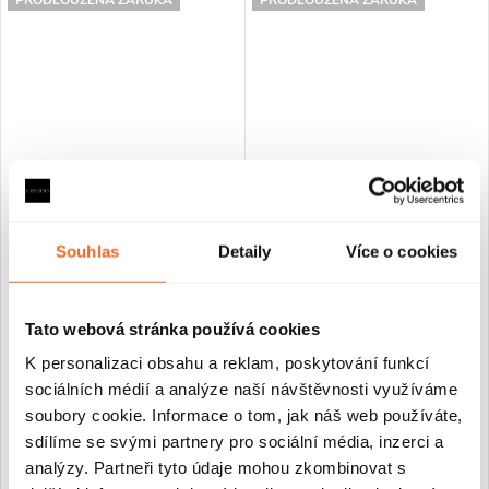
PRODLOUŽENÁ ZÁRUKA
PRODLOUŽENÁ ZÁRUKA
CERANO - Koupelnová
CERANO - Koupelnové LED
Souhlas
Detaily
Více o cookies
skříňka vysoká Carole - dub
zrcadlo Interno - 50x70 cm
medový - 45x150x34 cm
Tato webová stránka používá cookies
Skladem
Skladem
K personalizaci obsahu a reklam, poskytování funkcí
sociálních médií a analýze naší návštěvnosti využíváme
7 490 Kč
2 490 Kč
soubory cookie. Informace o tom, jak náš web používáte,
sdílíme se svými partnery pro sociální média, inzerci a
DO KOŠÍKU
DO KOŠÍKU
analýzy. Partneři tyto údaje mohou zkombinovat s