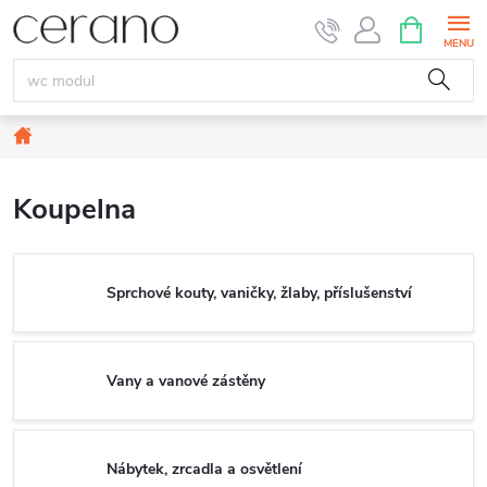
Přejít
NÁKUPNÍ
KOŠÍK
na
obsah
Domů
Koupelna
Sprchové kouty, vaničky, žlaby, příslušenství
Vany a vanové zástěny
Nábytek, zrcadla a osvětlení