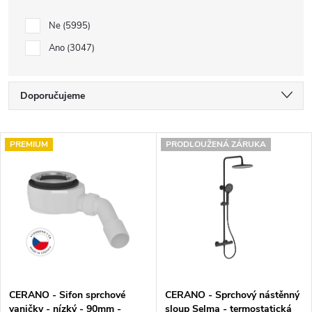
Ne
5995
Ano
3047
Ř
Doporučujeme
a
Nejlevnější
V
z
PREMIUM
PRODLOUŽENÁ ZÁRUKA
Nejdražší
ý
e
Nejprodávanější
p
n
Abecedně
i
í
s
p
p
r
CERANO - Sifon sprchové
CERANO - Sprchový nástěnný
r
o
vaničky - nízký - 90mm -
sloup Selma - termostatická