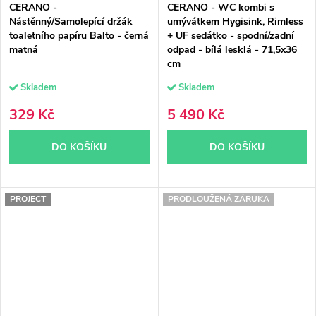
CERANO -
CERANO - WC kombi s
Nástěnný/Samolepící držák
umývátkem Hygisink, Rimless
toaletního papíru Balto - černá
+ UF sedátko - spodní/zadní
matná
odpad - bílá lesklá - 71,5x36
cm
Skladem
Skladem
329 Kč
5 490 Kč
DO KOŠÍKU
DO KOŠÍKU
PROJECT
PRODLOUŽENÁ ZÁRUKA