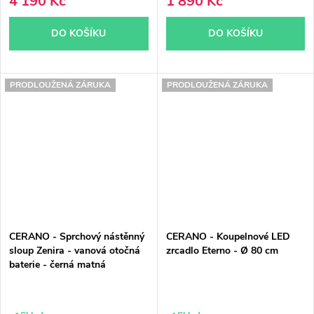
4 190 Kč
1 890 Kč
DO KOŠÍKU
DO KOŠÍKU
PRODLOUŽENÁ ZÁRUKA
PRODLOUŽENÁ ZÁRUKA
CERANO - Sprchový nástěnný
CERANO - Koupelnové LED
sloup Zenira - vanová otočná
zrcadlo Eterno - Ø 80 cm
baterie - černá matná