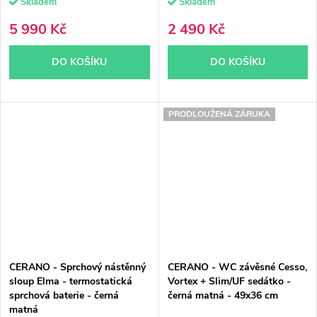
Skladem
Skladem
5 990 Kč
2 490 Kč
DO KOŠÍKU
DO KOŠÍKU
PRODLOUŽENÁ ZÁRUKA
CERANO - Sprchový nástěnný
CERANO - WC závěsné Cesso,
sloup Elma - termostatická
Vortex + Slim/UF sedátko -
sprchová baterie - černá
černá matná - 49x36 cm
matná