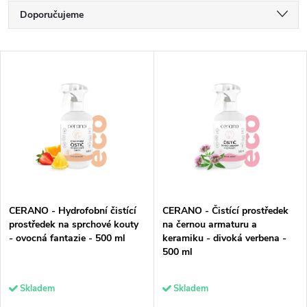
Ř
Doporučujeme
a
Nejlevnější
V
z
Nejdražší
ý
e
Nejprodávanější
p
n
Abecedně
i
í
s
p
p
r
CERANO - Hydrofobní čistící
CERANO - Čistící prostředek
r
o
prostředek na sprchové kouty
na černou armaturu a
- ovocná fantazie - 500 ml
keramiku - divoká verbena -
o
d
500 ml
d
u
Skladem
Skladem
u