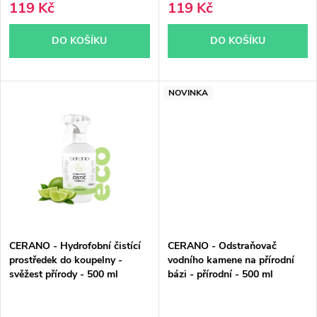
k
119 Kč
119 Kč
k
t
DO KOŠÍKU
DO KOŠÍKU
t
ů
ů
NOVINKA
CERANO - Hydrofobní čistící
CERANO - Odstraňovač
prostředek do koupelny -
vodního kamene na přírodní
svěžest přírody - 500 ml
bázi - přírodní - 500 ml