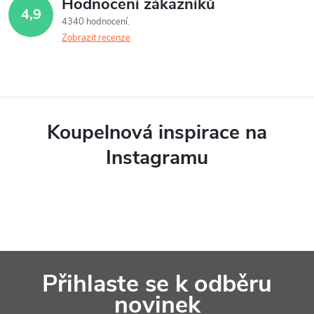
Hodnocení zákazníků
4,9
d
4340 hodnocení
Zobrazit recenze
a
c
í
p
Koupelnová inspirace na
r
Instagramu
v
k
y
v
Z
ý
Přihlaste se k odběru
á
p
novinek