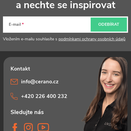
p
a nechte se inspirovat
i
a
s
t
u
E-mail
ODEBÍRAT
í
Vložením e-mailu souhlasíte s
podmínkami ochrany osobních údajů
info
@
cerano.cz
+420 226 400 232