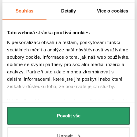
prostředek na spáry a tmely -
prostředek na nábytek -
přírodní - 500 ml
hřejivý pomeranč - 500 ml
Souhlas
Detaily
Více o cookies
Skladem
Skladem
Tato webová stránka používá cookies
119 Kč
119 Kč
K personalizaci obsahu a reklam, poskytování funkcí
sociálních médií a analýze naší návštěvnosti využíváme
DO KOŠÍKU
DO KOŠÍKU
soubory cookie. Informace o tom, jak náš web používáte,
sdílíme se svými partnery pro sociální média, inzerci a
analýzy. Partneři tyto údaje mohou zkombinovat s
dalšími informacemi, které jste jim poskytli nebo které
získali v důsledku toho, že používáte jejich služby.
Udělíte-li souhlas, my a vybraní partneři (včetně Googlu)
můžeme používat cookies pro analytiku a
personalizovanou reklamu. Jak Google zpracovává
Povolit vše
osobní údaje najdete na stránkách
Business Data
Responsibility
a
Jak Google používá informace z
Upravit