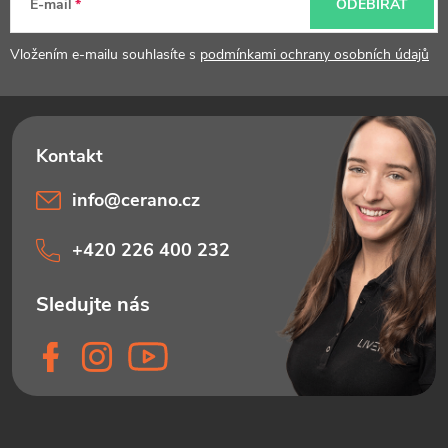
t
E-mail
ODEBÍRAT
í
Vložením e-mailu souhlasíte s
podmínkami ochrany osobních údajů
info
@
cerano.cz
+420 226 400 232