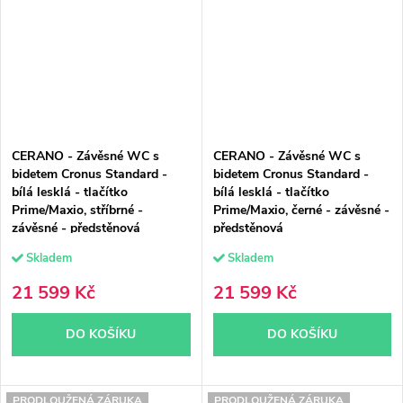
CERANO - Závěsné WC s
CERANO - Závěsné WC s
bidetem Cronus Standard -
bidetem Cronus Standard -
bílá lesklá - tlačítko
bílá lesklá - tlačítko
Prime/Maxio, stříbrné -
Prime/Maxio, černé - závěsné -
závěsné - předstěnová
předstěnová
instalace/sádrokarton -
instalace/sádrokarton -
Skladem
Skladem
59,3x38,4 cm
59,3x38,4 cm
21 599 Kč
21 599 Kč
DO KOŠÍKU
DO KOŠÍKU
PRODLOUŽENÁ ZÁRUKA
PRODLOUŽENÁ ZÁRUKA