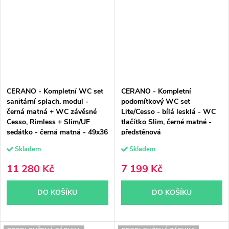
CERANO - Kompletní WC set
CERANO - Kompletní
sanitární splach. modul -
podomítkový WC set
černá matná + WC závěsné
Lite/Cesso - bílá lesklá - WC
Cesso, Rimless + Slim/UF
tlačítko Slim, černé matné -
sedátko - černá matná - 49x36
předstěnová
cm
instalace/sádrokarton - 49x36
Skladem
Skladem
cm
11 280 Kč
7 199 Kč
DO KOŠÍKU
DO KOŠÍKU