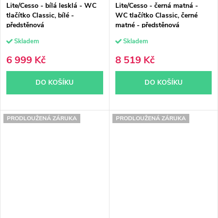
Lite/Cesso - bílá lesklá - WC
Lite/Cesso - černá matná -
tlačítko Classic, bílé -
WC tlačítko Classic, černé
předstěnová
matné - předstěnová
instalace/sádrokarton - 49x36
instalace/sádrokarton - 49x36
Skladem
Skladem
cm
cm
6 999 Kč
8 519 Kč
DO KOŠÍKU
DO KOŠÍKU
PRODLOUŽENÁ ZÁRUKA
PRODLOUŽENÁ ZÁRUKA