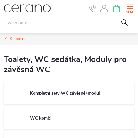
Přejít
NÁKUPNÍ
KOŠÍK
na
obsah
Koupelna
Toalety, WC sedátka, Moduly pro
závěsná WC
Kompletní sety WC závěsné+modul
WC kombi