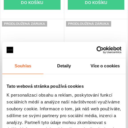
DO KOŠÍKU
DO KOŠÍKU
PRODLOUŽENÁ ZÁRUKA
PRODLOUŽENÁ ZÁRUKA
Souhlas
Detaily
Více o cookies
CERANO - WC závěsné Forte,
CERANO - Kompletní WC set
Tato webová stránka používá cookies
Rimless + Slim/UF sedátko -
sanitární splach. modul -
K personalizaci obsahu a reklam, poskytování funkcí
bílá lesklá - 51x36 cm
černá matná + WC závěsné
sociálních médií a analýze naší návštěvnosti využíváme
Cesso, Rimless + Slim/UF
sedátko - černá lesklá - 49x36
soubory cookie. Informace o tom, jak náš web používáte,
cm
sdílíme se svými partnery pro sociální média, inzerci a
Skladem
Skladem
analýzy. Partneři tyto údaje mohou zkombinovat s