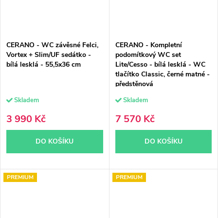
CERANO - WC závěsné Felci,
CERANO - Kompletní
Vortex + Slim/UF sedátko -
podomítkový WC set
bílá lesklá - 55,5x36 cm
Lite/Cesso - bílá lesklá - WC
tlačítko Classic, černé matné -
předstěnová
instalace/sádrokarton - 49x36
Skladem
Skladem
cm
3 990 Kč
7 570 Kč
DO KOŠÍKU
DO KOŠÍKU
PREMIUM
PREMIUM