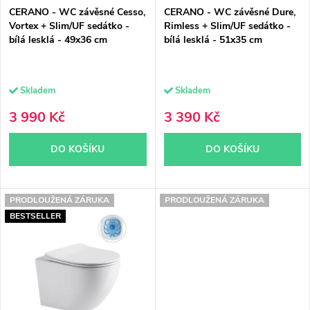
r
CERANO - WC závěsné Cesso,
CERANO - WC závěsné Dure,
r
o
Vortex + Slim/UF sedátko -
Rimless + Slim/UF sedátko -
bílá lesklá - 49x36 cm
bílá lesklá - 51x35 cm
o
d
d
u
Skladem
Skladem
u
k
3 990 Kč
3 390 Kč
k
t
DO KOŠÍKU
DO KOŠÍKU
t
ů
ů
PRODLOUŽENÁ ZÁRUKA
PRODLOUŽENÁ ZÁRUKA
BESTSELLER