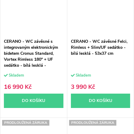
CERANO - WC závěsné s
CERANO - WC závěsné Felci,
integrovaným elektronickým
Rimless + Slim/UF sedátko -
bidetem Cronus Standard,
bílá lesklá - 53x37 cm
Vortex Rimless 180° + UF
sedátko - bílá lesklá -
59,3x38,4 cm
Skladem
Skladem
16 990 Kč
3 990 Kč
DO KOŠÍKU
DO KOŠÍKU
PRODLOUŽENÁ ZÁRUKA
PRODLOUŽENÁ ZÁRUKA