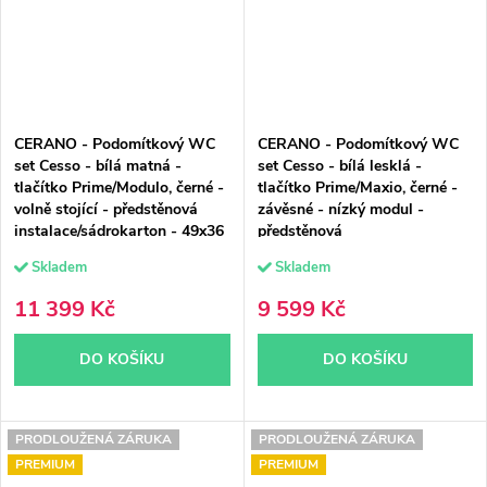
CERANO - Podomítkový WC
CERANO - Podomítkový WC
set Cesso - bílá matná -
set Cesso - bílá lesklá -
tlačítko Prime/Modulo, černé -
tlačítko Prime/Maxio, černé -
volně stojící - předstěnová
závěsné - nízký modul -
instalace/sádrokarton - 49x36
předstěnová
cm
instalace/sádrokarton - 49x36
Skladem
Skladem
cm
11 399 Kč
9 599 Kč
DO KOŠÍKU
DO KOŠÍKU
PRODLOUŽENÁ ZÁRUKA
PRODLOUŽENÁ ZÁRUKA
PREMIUM
PREMIUM