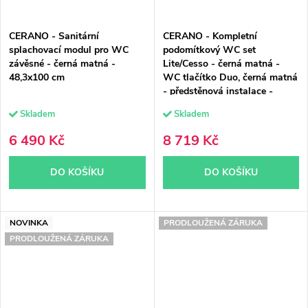
CERANO - Sanitární
CERANO - Kompletní
splachovací modul pro WC
podomítkový WC set
závěsné - černá matná -
Lite/Cesso - černá matná -
48,3x100 cm
WC tlačítko Duo, černá matná
- předstěnová instalace -
49x36 cm
Skladem
Skladem
6 490 Kč
8 719 Kč
DO KOŠÍKU
DO KOŠÍKU
NOVINKA
PRODLOUŽENÁ ZÁRUKA
PRODLOUŽENÁ ZÁRUKA