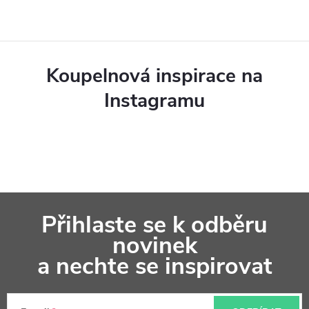
n
v
í
k
y
Koupelnová inspirace na
v
Instagramu
ý
p
i
s
Z
u
Přihlaste se k odběru
á
novinek
p
a nechte se inspirovat
a