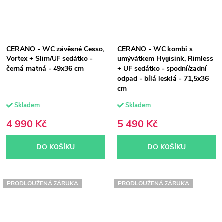
CERANO - WC závěsné Cesso,
CERANO - WC kombi s
Vortex + Slim/UF sedátko -
umývátkem Hygisink, Rimless
černá matná - 49x36 cm
+ UF sedátko - spodní/zadní
odpad - bílá lesklá - 71,5x36
cm
Skladem
Skladem
4 990 Kč
5 490 Kč
DO KOŠÍKU
DO KOŠÍKU
PRODLOUŽENÁ ZÁRUKA
PRODLOUŽENÁ ZÁRUKA