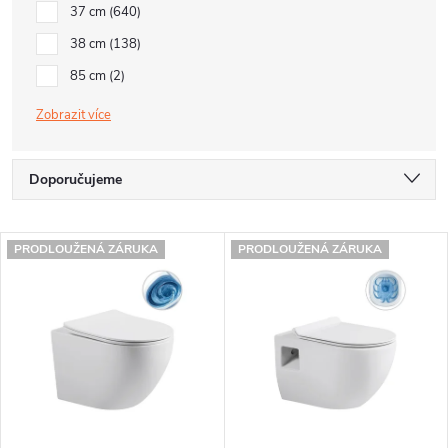
37 cm
640
38 cm
138
85 cm
2
Zobrazit
Ř
Doporučujeme
a
Nejlevnější
V
z
PRODLOUŽENÁ ZÁRUKA
PRODLOUŽENÁ ZÁRUKA
Nejdražší
ý
e
Nejprodávanější
p
n
Abecedně
i
í
s
p
p