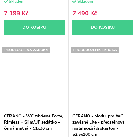
Skladem
Skladem
cm
7 199 Kč
7 490 Kč
DO KOŠÍKU
DO KOŠÍKU
PRODLOUŽENÁ ZÁRUKA
PRODLOUŽENÁ ZÁRUKA
CERANO - WC závěsné Forte,
CERANO - Modul pro WC
Rimless + Slim/UF sedátko -
závěsné Lite - předstěnová
černá matná - 51x36 cm
instalace/sádrokarton -
52,5x100 cm