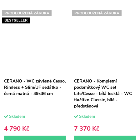
PRODLOUŽENÁ ZÁRUKA
PRODLOUŽENÁ ZÁRUKA
BESTSELLER
CERANO - WC závěsné Cesso,
CERANO - Kompletní
Rimless + Slim/UF sedátko -
podomítkový WC set
černá matná - 49x36 cm
Lite/Cesso - bílá lesklá - WC
tlačítko Classic, bílé -
předstěnová
instalace/sádrokarton - 49x36
Skladem
Skladem
cm
4 790 Kč
7 370 Kč