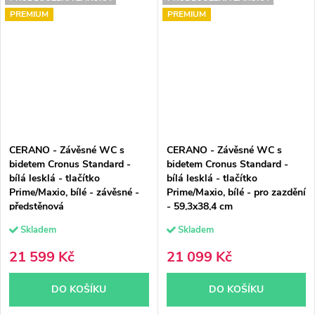
PREMIUM
PREMIUM
CERANO - Závěsné WC s
CERANO - Závěsné WC s
bidetem Cronus Standard -
bidetem Cronus Standard -
bílá lesklá - tlačítko
bílá lesklá - tlačítko
Prime/Maxio, bílé - závěsné -
Prime/Maxio, bílé - pro zazdění
předstěnová
- 59,3x38,4 cm
instalace/sádrokarton -
Skladem
Skladem
59,3x38,4 cm
21 599 Kč
21 099 Kč
DO KOŠÍKU
DO KOŠÍKU