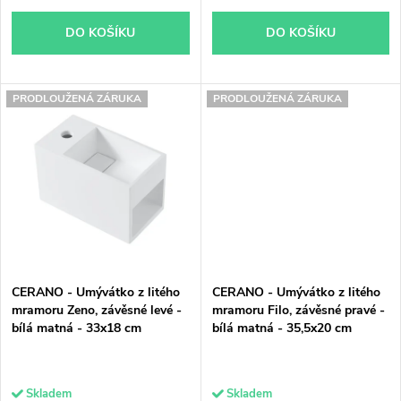
k
t
DO KOŠÍKU
DO KOŠÍKU
t
ů
ů
PRODLOUŽENÁ ZÁRUKA
PRODLOUŽENÁ ZÁRUKA
CERANO - Umývátko z litého
CERANO - Umývátko z litého
mramoru Zeno, závěsné levé -
mramoru Filo, závěsné pravé -
bílá matná - 33x18 cm
bílá matná - 35,5x20 cm
Skladem
Skladem