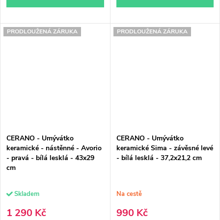
PRODLOUŽENÁ ZÁRUKA
PRODLOUŽENÁ ZÁRUKA
CERANO - Umývátko
CERANO - Umývátko
keramické - nástěnné - Avorio
keramické Sima - závěsné levé
- pravá - bílá lesklá - 43x29
- bílá lesklá - 37,2x21,2 cm
cm
Skladem
Na cestě
1 290 Kč
990 Kč