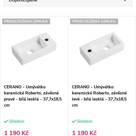
Doporučujeme
a
Nejlevnější
V
z
PRODLOUŽENÁ ZÁRUKA
PRODLOUŽENÁ ZÁRUKA
Nejdražší
ý
e
Nejprodávanější
p
n
Abecedně
i
í
s
p
p
r
CERANO - Umývátko
CERANO - Umývátko
r
o
keramické Roberto, závěsné
keramické Roberto, závěsné
pravé - bílá lesklá - 37,7x18,5
levé - bílá lesklá - 37,7x18,5
o
d
cm
cm
d
u
Skladem
Skladem
u
k
1 190 Kč
1 190 Kč