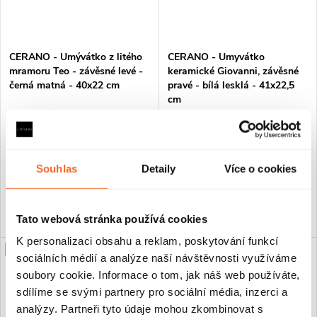
CERANO - Umývátko z litého
CERANO - Umyvátko
mramoru Teo - závěsné levé -
keramické Giovanni, závěsné
černá matná - 40x22 cm
pravé - bílá lesklá - 41x22,5
cm
Skladem
Skladem
2 890 Kč
1 390 Kč
Souhlas
Detaily
Více o cookies
DO KOŠÍKU
DO KOŠÍKU
Tato webová stránka používá cookies
K personalizaci obsahu a reklam, poskytování funkcí
PRODLOUŽENÁ ZÁRUKA
PRODLOUŽENÁ ZÁRUKA
sociálních médií a analýze naší návštěvnosti využíváme
soubory cookie. Informace o tom, jak náš web používáte,
sdílíme se svými partnery pro sociální média, inzerci a
analýzy. Partneři tyto údaje mohou zkombinovat s