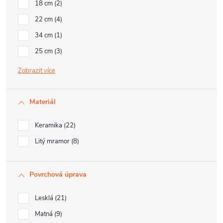
18 cm
2
22 cm
4
34 cm
1
25 cm
3
Zobrazit
Materiál
Keramika
22
Litý mramor
8
Povrchová úprava
Lesklá
21
Matná
9