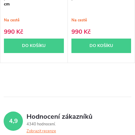
cm
Na cestě
Na cestě
990 Kč
990 Kč
DO KOŠÍKU
DO KOŠÍKU
O
v
l
á
Hodnocení zákazníků
4,9
d
4340 hodnocení
Zobrazit recenze
a