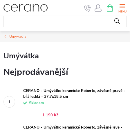
Přejít
NÁKUPNÍ
KOŠÍK
na
obsah
Umyvadla
Umývátka
Nejprodávanější
CERANO - Umývátko keramické Roberto, závěsné pravé -
bílá lesklá - 37,7x18,5 cm
Skladem
1 190 Kč
CERANO - Umývátko keramické Roberto, závěsné levé -