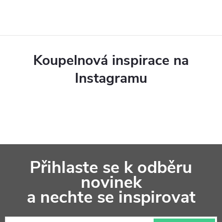
c
í
p
Koupelnová inspirace na
r
Instagramu
v
k
y
v
Z
ý
Přihlaste se k odběru
á
p
novinek
p
a nechte se inspirovat
i
a
s