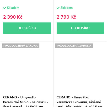
Skladem
Skladem
2 390 Kč
2 790 Kč
DO KOŠÍKU
DO KOŠÍKU
PRODLOUŽENÁ ZÁRUKA
PRODLOUŽENÁ ZÁRUKA
CERANO - Umyvadlo
CERANO - Umyvátko
keramické Minio - na desku -
keramické Giovanni, závěsné
černá matná - 34,5x26 cm
levé - bílá lesklá - 41x22,5 cm