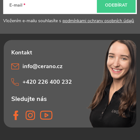
t
u
E-mail
ODEBÍRAT
í
Vložením e-mailu souhlasíte s
podmínkami ochrany osobních údajů
info
@
cerano.cz
+420 226 400 232