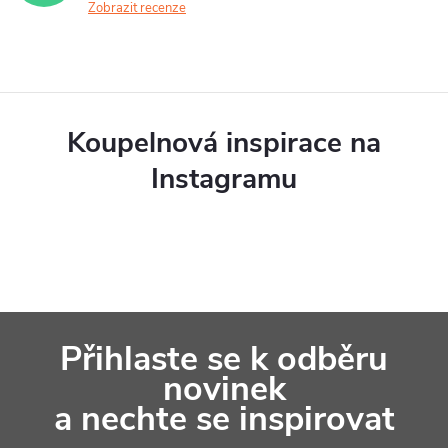
á
Zobrazit recenze
r
n
v
í
k
y
Koupelnová inspirace na
v
Instagramu
ý
p
i
s
Z
u
Přihlaste se k odběru
á
novinek
p
a nechte se inspirovat
a