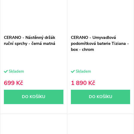
CERANO - Nástěnný držák
CERANO - Umyvadlová
ruční sprchy - černá matná
podomítková baterie Tiziana -
box - chrom
Skladem
Skladem
699 Kč
1 890 Kč
DO KOŠÍKU
DO KOŠÍKU