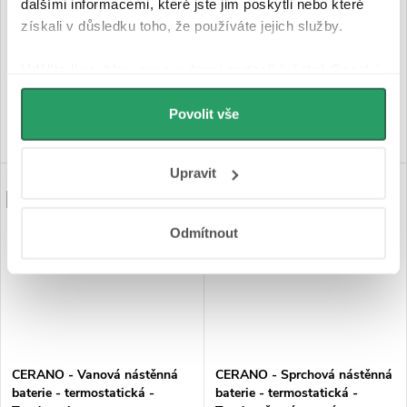
dalšími informacemi, které jste jim poskytli nebo které
získali v důsledku toho, že používáte jejich služby.
Skladem
Skladem
1 890 Kč
3 090 Kč
Udělíte-li souhlas, my a vybraní partneři (včetně Googlu)
můžeme používat cookies pro analytiku a
DO KOŠÍKU
DO KOŠÍKU
personalizovanou reklamu. Jak Google zpracovává
Povolit vše
osobní údaje najdete na stránkách
Business Data
Responsibility
a
Jak Google používá informace z
Upravit
webů a aplikací
.
NOVINKA
NOVINKA
PRODLOUŽENÁ ZÁRUKA
PRODLOUŽENÁ ZÁRUKA
Odmítnout
CERANO - Vanová nástěnná
CERANO - Sprchová nástěnná
baterie - termostatická -
baterie - termostatická -