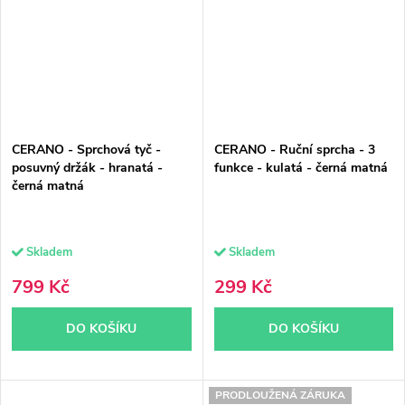
CERANO - Sprchová tyč -
CERANO - Ruční sprcha - 3
posuvný držák - hranatá -
funkce - kulatá - černá matná
černá matná
Skladem
Skladem
799 Kč
299 Kč
DO KOŠÍKU
DO KOŠÍKU
PRODLOUŽENÁ ZÁRUKA