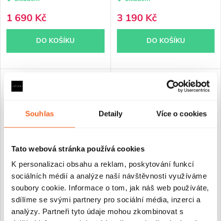
1 690 Kč
3 190 Kč
DO KOŠÍKU
DO KOŠÍKU
NOVINKA
PRODLOUŽENÁ ZÁRUKA
Souhlas
Detaily
Více o cookies
Tato webová stránka používá cookies
K personalizaci obsahu a reklam, poskytování funkcí
sociálních médií a analýze naší návštěvnosti využíváme
CERANO - Vanová nástěnná
CERANO - Vanová nástěnná
soubory cookie. Informace o tom, jak náš web používáte,
baterie Elvona - černá matná
baterie - termostatická -
sdílíme se svými partnery pro sociální média, inzerci a
Tondo - černá matná
analýzy. Partneři tyto údaje mohou zkombinovat s