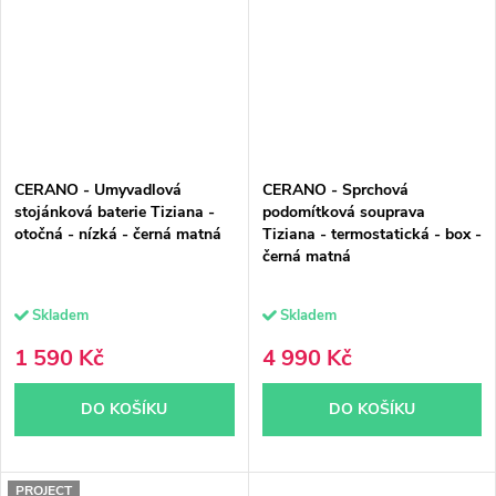
CERANO - Umyvadlová
CERANO - Sprchová
stojánková baterie Tiziana -
podomítková souprava
otočná - nízká - černá matná
Tiziana - termostatická - box -
černá matná
Skladem
Skladem
1 590 Kč
4 990 Kč
DO KOŠÍKU
DO KOŠÍKU
PROJECT