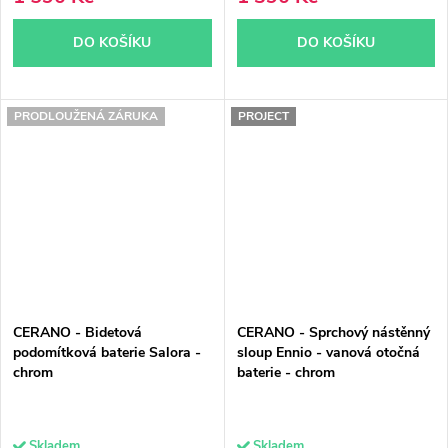
DO KOŠÍKU
DO KOŠÍKU
PRODLOUŽENÁ ZÁRUKA
PROJECT
CERANO - Bidetová
CERANO - Sprchový nástěnný
podomítková baterie Salora -
sloup Ennio - vanová otočná
chrom
baterie - chrom
Skladem
Skladem