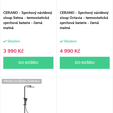
p
r
CERANO - Sprchový nástěnný
CERANO - Sprchový nástěnný
r
o
sloup Selma - termostatická
sloup Octavia - termostatická
sprchová baterie - černá
sprchová baterie - černá
o
d
matná
matná
d
u
Skladem
Skladem
u
k
3 990 Kč
4 990 Kč
k
t
DO KOŠÍKU
DO KOŠÍKU
t
ů
ů
PRODLOUŽENÁ ZÁRUKA