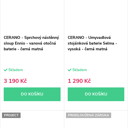
CERANO - Sprchový nástěnný
CERANO - Umyvadlová
sloup Ennio - vanová otočná
stojánková baterie Selma -
baterie - černá matná
vysoká - černá matná
Skladem
Skladem
3 190 Kč
1 290 Kč
DO KOŠÍKU
DO KOŠÍKU
PROJECT
PRODLOUŽENÁ ZÁRUKA