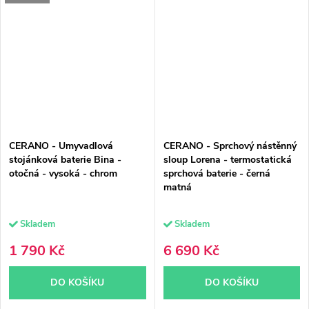
CERANO - Umyvadlová
CERANO - Sprchový nástěnný
stojánková baterie Bina -
sloup Lorena - termostatická
otočná - vysoká - chrom
sprchová baterie - černá
matná
Skladem
Skladem
1 790 Kč
6 690 Kč
DO KOŠÍKU
DO KOŠÍKU