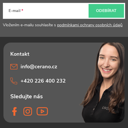
t
E-mail
ODEBÍRAT
í
Vložením e-mailu souhlasíte s
podmínkami ochrany osobních údajů
info
@
cerano.cz
+420 226 400 232