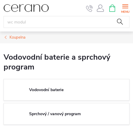
Přejít
NÁKUPNÍ
KOŠÍK
na
obsah
Koupelna
Vodovodní baterie a sprchový
program
Vodovodní baterie
Sprchový / vanový program