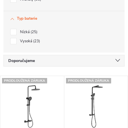
Typ baterie
Nízká
25
Vysoká
23
Ř
Doporučujeme
a
Nejlevnější
V
z
PRODLOUŽENÁ ZÁRUKA
PRODLOUŽENÁ ZÁRUKA
Nejdražší
ý
e
Nejprodávanější
p
n
Abecedně
i
í
s
p