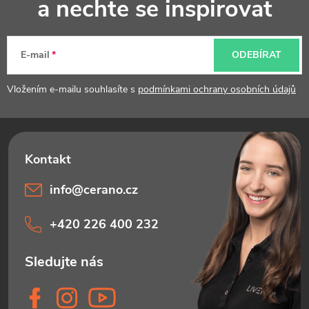
p
a nechte se inspirovat
i
a
s
t
u
E-mail
ODEBÍRAT
í
Vložením e-mailu souhlasíte s
podmínkami ochrany osobních údajů
info
@
cerano.cz
+420 226 400 232