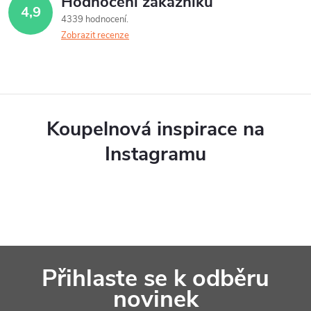
Hodnocení zákazníků
4,9
d
4339 hodnocení
Zobrazit recenze
a
c
í
p
Koupelnová inspirace na
r
Instagramu
v
k
y
v
Z
ý
Přihlaste se k odběru
á
p
novinek