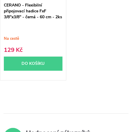
CERANO - Flexibilní
připojovací hadice FxF
3/8"x3/8" - černá - 60 cm - 2ks
Na cestě
129 Kč
DO KOŠÍKU
O
v
l
á