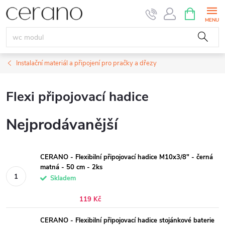
Přejít
NÁKUPNÍ
KOŠÍK
na
obsah
Instalační materiál a připojení pro pračky a dřezy
Flexi připojovací hadice
Nejprodávanější
CERANO - Flexibilní připojovací hadice M10x3/8" - černá
matná - 50 cm - 2ks
Skladem
119 Kč
CERANO - Flexibilní připojovací hadice stojánkové baterie