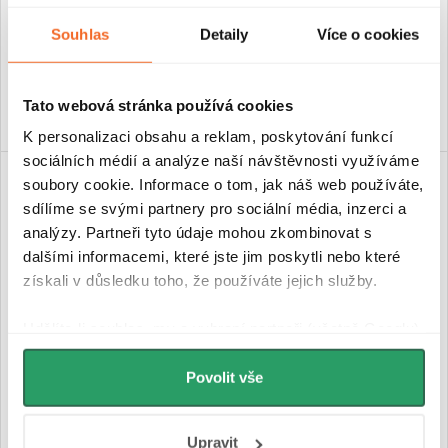
Skladem
Skladem
Souhlas
Detaily
Více o cookies
149 Kč
139 Kč
DO KOŠÍKU
DO KOŠÍKU
Tato webová stránka používá cookies
K personalizaci obsahu a reklam, poskytování funkcí
sociálních médií a analýze naší návštěvnosti využíváme
soubory cookie. Informace o tom, jak náš web používáte,
sdílíme se svými partnery pro sociální média, inzerci a
analýzy. Partneři tyto údaje mohou zkombinovat s
dalšími informacemi, které jste jim poskytli nebo které
získali v důsledku toho, že používáte jejich služby.
Udělíte-li souhlas, my a vybraní partneři (včetně Googlu)
můžeme používat cookies pro analytiku a
personalizovanou reklamu. Jak Google zpracovává
Povolit vše
CERANO - Flexibilní
CERANO - Flexibilní
osobní údaje najdete na stránkách
Business Data
připojovací hadice FxF
připojovací hadice M10x3/8" -
3/8"x3/8" - nerez - 80 cm - 2ks
černá matná - 60 cm
Responsibility
a
Jak Google používá informace z
Upravit