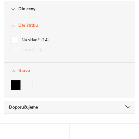
Dle ceny
Dle štítku
Na skladě
14
Novinka
0
Barva
Ř
Doporučujeme
a
Nejlevnější
V
z
Nejdražší