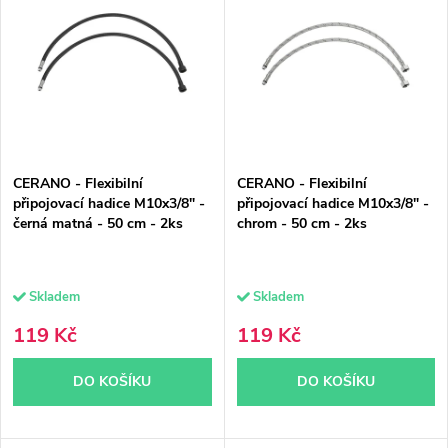
ý
e
Nejprodávanější
p
n
Abecedně
i
í
s
p
p
r
CERANO - Flexibilní
CERANO - Flexibilní
r
o
připojovací hadice M10x3/8" -
připojovací hadice M10x3/8" -
černá matná - 50 cm - 2ks
chrom - 50 cm - 2ks
o
d
d
u
Skladem
Skladem
u
k
119 Kč
119 Kč
k
t
DO KOŠÍKU
DO KOŠÍKU
t
ů
ů