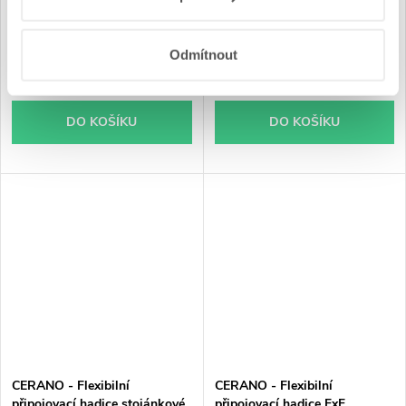
webů a aplikací
.
Skladem
Skladem
Odmítnout
129 Kč
139 Kč
DO KOŠÍKU
DO KOŠÍKU
CERANO - Flexibilní
CERANO - Flexibilní
připojovací hadice stojánkové
připojovací hadice FxF