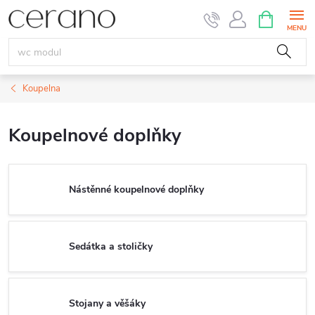
Přejít
NÁKUPNÍ
KOŠÍK
na
obsah
Koupelna
Koupelnové doplňky
Nástěnné koupelnové doplňky
Sedátka a stoličky
Stojany a věšáky