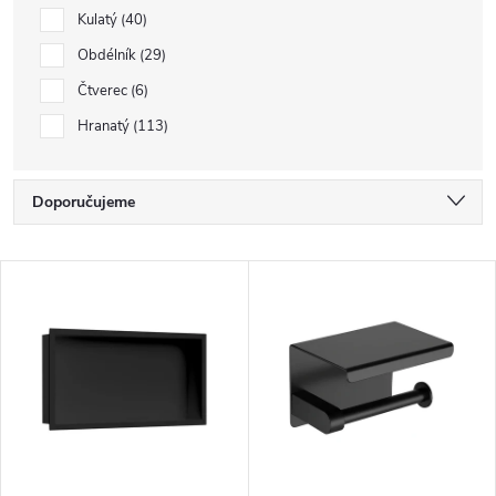
Kulatý
40
Obdélník
29
Čtverec
6
Hranatý
113
Ř
Doporučujeme
a
Nejlevnější
V
z
Nejdražší
ý
e
Nejprodávanější
p
n
Abecedně
i
í
s
p