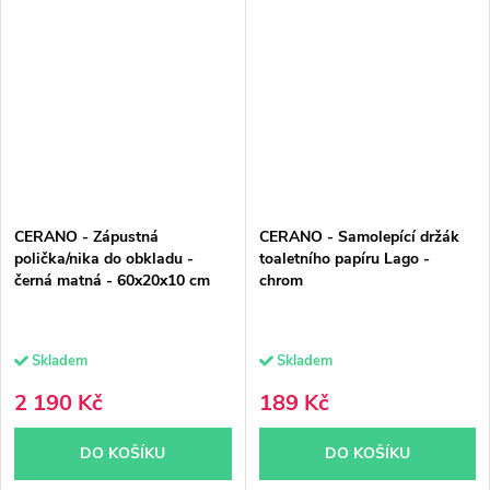
CERANO - Zápustná
CERANO - Samolepící držák
polička/nika do obkladu -
toaletního papíru Lago -
černá matná - 60x20x10 cm
chrom
Skladem
Skladem
2 190 Kč
189 Kč
DO KOŠÍKU
DO KOŠÍKU