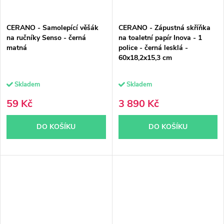
CERANO - Samolepící věšák
CERANO - Zápustná skříňka
na ručníky Senso - černá
na toaletní papír Inova - 1
matná
police - černá lesklá -
60x18,2x15,3 cm
Skladem
Skladem
59 Kč
3 890 Kč
DO KOŠÍKU
DO KOŠÍKU