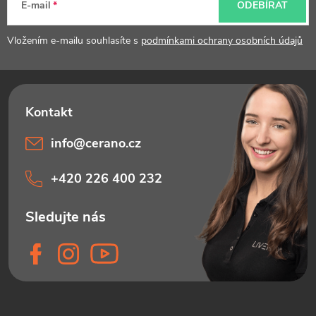
t
E-mail
ODEBÍRAT
í
Vložením e-mailu souhlasíte s
podmínkami ochrany osobních údajů
info
@
cerano.cz
+420 226 400 232