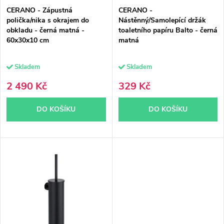
p
r
CERANO - Zápustná
CERANO -
r
o
polička/nika s okrajem do
Nástěnný/Samolepící držák
obkladu - černá matná -
toaletního papíru Balto - černá
o
d
60x30x10 cm
matná
d
u
Skladem
Skladem
u
k
2 490 Kč
329 Kč
k
t
DO KOŠÍKU
DO KOŠÍKU
t
ů
ů