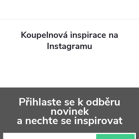
n
v
í
k
y
Koupelnová inspirace na
v
Instagramu
ý
p
i
s
Z
u
Přihlaste se k odběru
á
novinek
p
a nechte se inspirovat
a