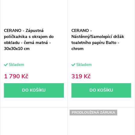
CERANO - Zápustná
CERANO -
polička/nika s okrajem do
Nástěnný/Samolepící držák
obkladu - černá matná -
toaletního papíru Balto -
30x30x10 cm
chrom
Skladem
Skladem
1 790 Kč
319 Kč
DO KOŠÍKU
DO KOŠÍKU
PRODLOUŽENÁ ZÁRUKA