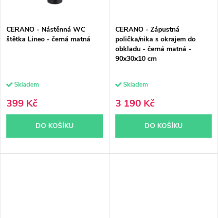
CERANO - Nástěnná WC
CERANO - Zápustná
štětka Lineo - černá matná
polička/nika s okrajem do
obkladu - černá matná -
90x30x10 cm
Skladem
Skladem
399 Kč
3 190 Kč
DO KOŠÍKU
DO KOŠÍKU