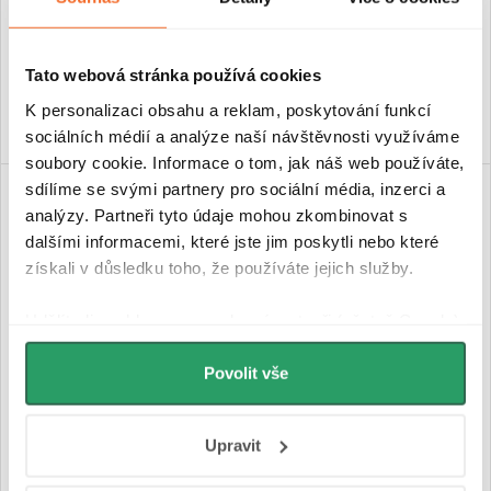
Skladem
Skladem
2 490 Kč
539 Kč
Tato webová stránka používá cookies
DO KOŠÍKU
DO KOŠÍKU
K personalizaci obsahu a reklam, poskytování funkcí
sociálních médií a analýze naší návštěvnosti využíváme
soubory cookie. Informace o tom, jak náš web používáte,
sdílíme se svými partnery pro sociální média, inzerci a
analýzy. Partneři tyto údaje mohou zkombinovat s
dalšími informacemi, které jste jim poskytli nebo které
získali v důsledku toho, že používáte jejich služby.
Udělíte-li souhlas, my a vybraní partneři (včetně Googlu)
můžeme používat cookies pro analytiku a
personalizovanou reklamu. Jak Google zpracovává
Povolit vše
osobní údaje najdete na stránkách
Business Data
CERANO - Nástěnný držák
CERANO - Zápustná
Responsibility
a
Jak Google používá informace z
toaletního papíru Lineo -
polička/nika s okrajem do
Upravit
webů a aplikací
.
chrom
obkladu - bílá matná -
90x30x10 cm