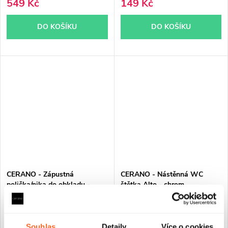
549 Kč
149 Kč
DO KOŠÍKU
DO KOŠÍKU
CERANO - Zápustná
CERANO - Nástěnná WC
polička/nika do obkladu -
štětka Alto - chrom
černá matná - 60x30x10 cm
Souhlas
Detaily
Více o cookies