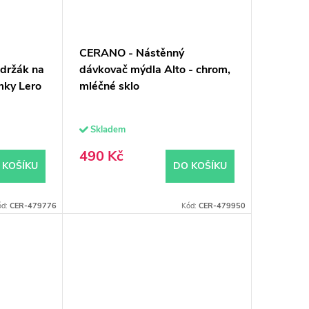
CERANO - Nástěnný
 držák na
dávkovač mýdla Alto - chrom,
mky Lero
mléčné sklo
Skladem
490 Kč
 KOŠÍKU
DO KOŠÍKU
ód:
CER-479776
Kód:
CER-479950