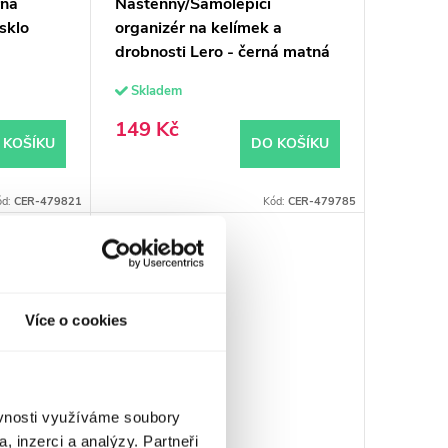
rná
Nástěnný/Samolepící
sklo
organizér na kelímek a
drobnosti Lero - černá matná
Skladem
149 Kč
 KOŠÍKU
DO KOŠÍKU
ód:
CER-479821
Kód:
CER-479785
Více o cookies
ěvnosti využíváme soubory
, inzerci a analýzy. Partneři