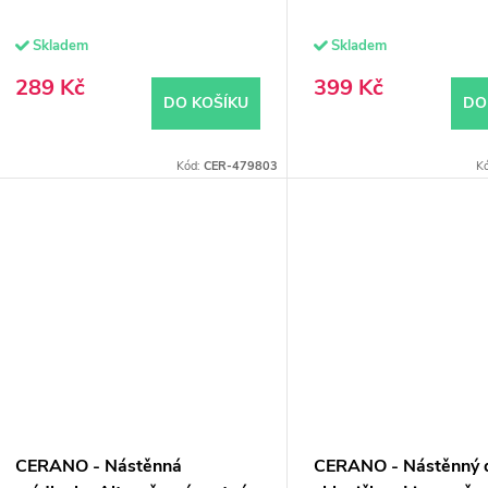
u
Skladem
Skladem
ů
k
289 Kč
399 Kč
DO KOŠÍKU
DO
ů
Kód:
CER-479803
K
CERANO - Nástěnná
CERANO - Nástěnný 