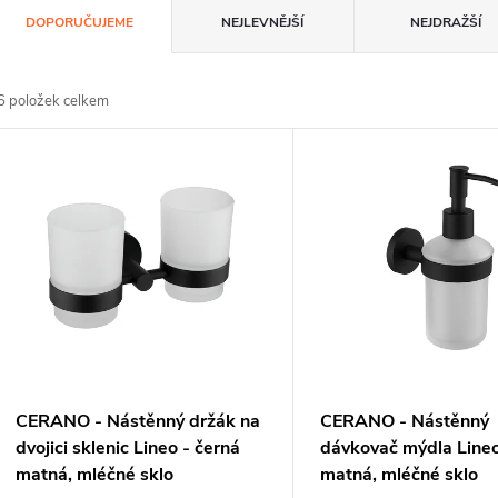
Ř
DOPORUČUJEME
NEJLEVNĚJŠÍ
NEJDRAŽŠÍ
a
z
6
položek celkem
e
V
n
ý
p
p
s
o
p
d
CERANO - Nástěnný držák na
CERANO - Nástěnný
u
o
dvojici sklenic Lineo - černá
dávkovač mýdla Lineo
matná, mléčné sklo
matná, mléčné sklo
k
d