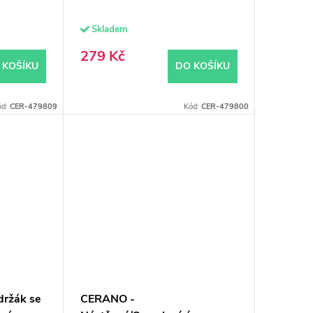
Skladem
279 Kč
 KOŠÍKU
DO KOŠÍKU
ód:
CER-479809
Kód:
CER-479800
držák se
CERANO -