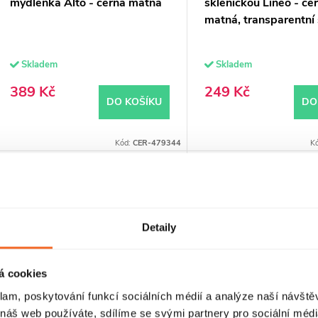
mýdlenka Alto - černá matná
skleničkou Lineo - če
matná, transparentní 
Skladem
Skladem
389 Kč
249 Kč
DO KOŠÍKU
DO
Kód:
CER-479344
K
Detaily
á cookies
klam, poskytování funkcí sociálních médií a analýze naší návšt
 náš web používáte, sdílíme se svými partnery pro sociální média