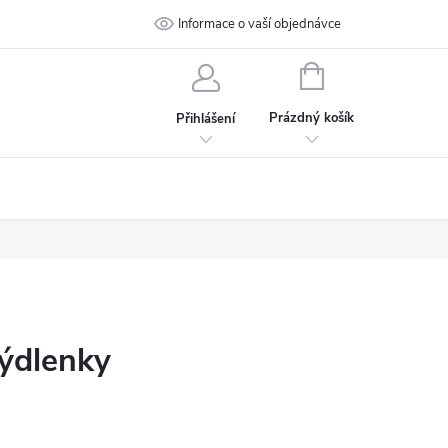
 podmínky
Ochrana osobních údajů
Informace o vaší objednávce
Kontakt
NÁKUPNÍ
KOŠÍK
Prázdný košík
Přihlášení
mýdlenky