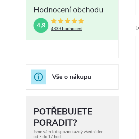
4,9
1
4339 hodnocení
í
i
Vše o nákupu
r
POTŘEBUJETE
r
PORADIT?
Jsme vám k dispozici každý všední den
od 7 do 17 hod.