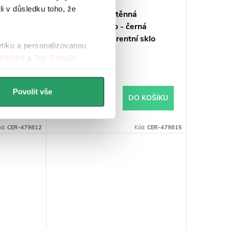
li v důsledku toho, že
CERANO - Nástěnná
om,
mýdlenka Lineo - černá
matná, transparentní sklo
ytiku a personalizovanou
ibility
a
Jak Google
Skladem
199 Kč
Povolit vše
 KOŠÍKU
DO KOŠÍKU
ód:
CER-479812
Kód:
CER-479815