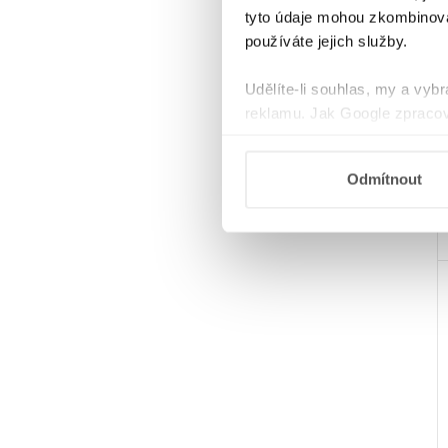
tyto údaje mohou zkombinovat
používáte jejich služby.
Udělíte-li souhlas, my a vyb
reklamu. Jak Google zpracov
používá informace z webů a
Odmítnout