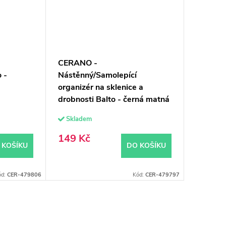
CERANO -
 -
Nástěnný/Samolepící
organizér na sklenice a
drobnosti Balto - černá matná
Skladem
149 Kč
 KOŠÍKU
DO KOŠÍKU
ód:
CER-479806
Kód:
CER-479797