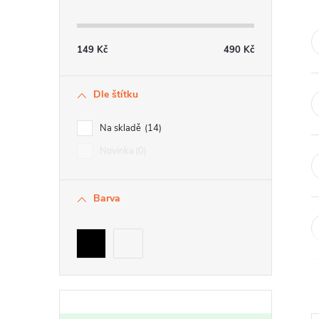
t
r
149
Kč
490
Kč
a
Dle štítku
n
n
Na skladě
14
í
Novinka
0
p
Barva
a
n
e
l