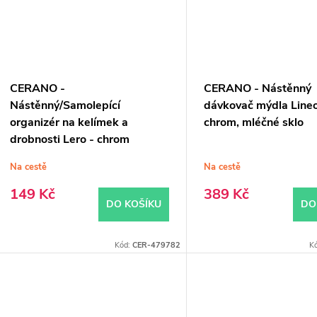
CERANO -
CERANO - Nástěnný
Nástěnný/Samolepící
dávkovač mýdla Lineo
organizér na kelímek a
chrom, mléčné sklo
drobnosti Lero - chrom
Na cestě
Na cestě
149 Kč
389 Kč
DO KOŠÍKU
DO
Kód:
CER-479782
K