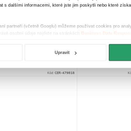
 s dalšími informacemi, které jste jim poskytli nebo které získa
CERANO - Nástěnný držák se
CERANO - Nástěnná
skleničkou Lineo - chrom,
mýdlenka Lineo - chr
transparentní sklo
transparentní sklo
raní partneři (včetně Googlu) můžeme používat cookies pro anal
ává osobní údaje najdete na stránkách
Business Data Respons
 aplikací
.
Skladem
Skladem
239 Kč
189 Kč
Upravit
DO KOŠÍKU
DO
Kód:
CER-479818
K