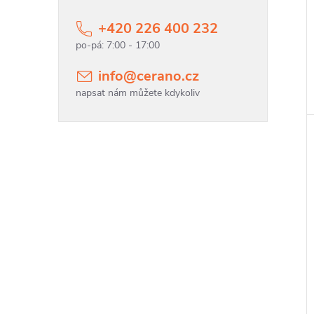
t
+420 226 400 232
t
info
@
cerano.cz