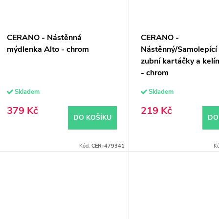
CERANO - Nástěnná
CERANO -
mýdlenka Alto - chrom
Nástěnný/Samolepící
zubní kartáčky a kelí
- chrom
Skladem
Skladem
379 Kč
219 Kč
DO KOŠÍKU
DO
Kód:
CER-479341
K