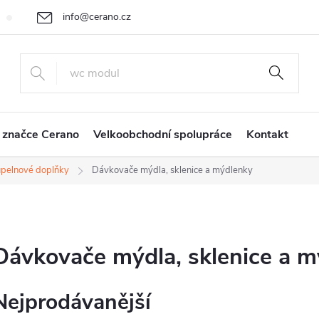
info@cerano.cz
Cenová nabídka na míru
Vrácení zboží a reklamace
Obchodní
+420 226 400 232
 značce Cerano
Velkoobchodní spolupráce
Kontakt
pelnové doplňky
Dávkovače mýdla, sklenice a mýdlenky
Dávkovače mýdla, sklenice a 
Nejprodávanější