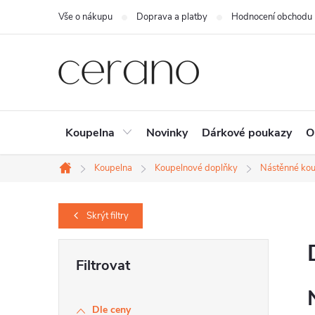
Přejít
Vše o nákupu
Doprava a platby
Hodnocení obchodu
na
obsah
Koupelna
Novinky
Dárkové poukazy
O
Koupelna
Koupelnové doplňky
Nástěnné kou
Domů
Skrýt
filtry
P
o
s
Dle ceny