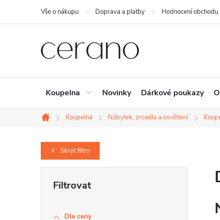
Přejít
Vše o nákupu
Doprava a platby
Hodnocení obchodu
na
obsah
Koupelna
Novinky
Dárkové poukazy
O
Koupelna
Nábytek, zrcadla a osvětlení
Koupe
Domů
Skrýt
filtry
P
o
s
Dle ceny