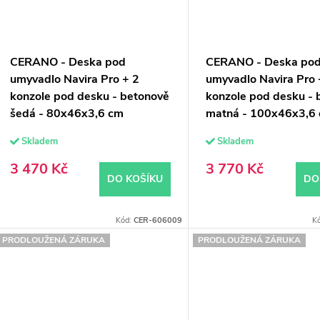
CERANO - Deska pod
CERANO - Deska po
umyvadlo Navira Pro + 2
umyvadlo Navira Pro 
konzole pod desku - betonově
konzole pod desku - b
šedá - 80x46x3,6 cm
matná - 100x46x3,6
Skladem
Skladem
3 470 Kč
3 770 Kč
DO KOŠÍKU
DO
Kód:
CER-606009
K
PRODLOUŽENÁ ZÁRUKA
PRODLOUŽENÁ ZÁRUKA