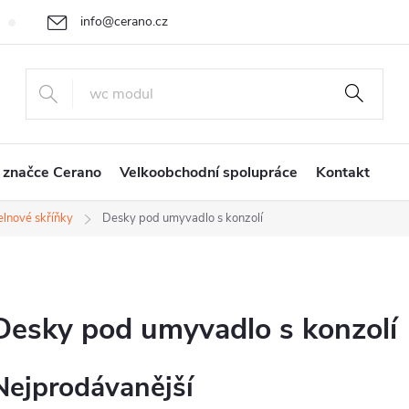
info@cerano.cz
Cenová nabídka na míru
Vrácení zboží a reklamace
Obchodní
+420 226 400 232
 značce Cerano
Velkoobchodní spolupráce
Kontakt
lnové skříňky
Desky pod umyvadlo s konzolí
Desky pod umyvadlo s konzolí
Nejprodávanější