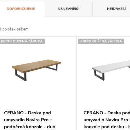
Ř
DOPORUČUJEME
NEJLEVNĚJŠÍ
NEJDRAŽŠÍ
a
z
4
položek celkem
e
V
PRODLOUŽENÁ ZÁRUKA
PRODLOUŽENÁ ZÁRUKA
n
ý
p
p
s
o
p
d
CERANO - Deska pod
CERANO - Deska po
u
o
umyvadlo Navira Pro +
umyvadlo Navira Pro 
podpěrná konzole - dub
konzole pod desku - b