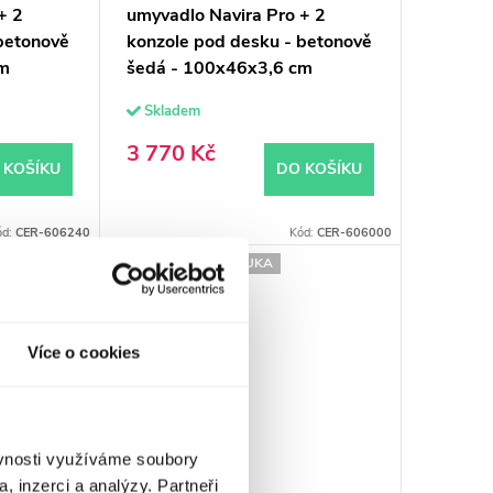
+ 2
umyvadlo Navira Pro + 2
betonově
konzole pod desku - betonově
cm
šedá - 100x46x3,6 cm
Skladem
3 770 Kč
 KOŠÍKU
DO KOŠÍKU
ód:
CER-606240
Kód:
CER-606000
PRODLOUŽENÁ ZÁRUKA
Více o cookies
ěvnosti využíváme soubory
, inzerci a analýzy. Partneři