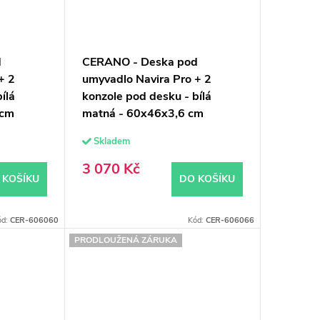
d
CERANO - Deska pod
+ 2
umyvadlo Navira Pro + 2
ílá
konzole pod desku - bílá
 cm
matná - 60x46x3,6 cm
Skladem
3 070 Kč
 KOŠÍKU
DO KOŠÍKU
ód:
CER-606060
Kód:
CER-606066
PRODLOUŽENÁ ZÁRUKA