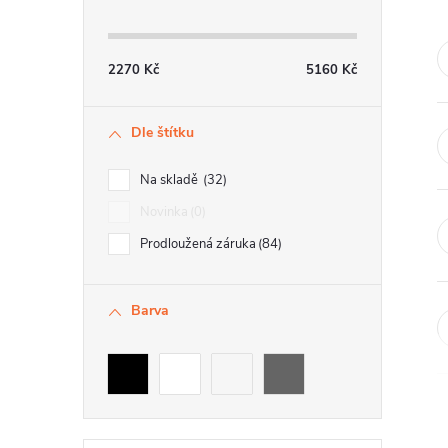
t
r
2270
Kč
5160
Kč
a
Dle štítku
n
n
Na skladě
32
í
Novinka
0
Prodloužená záruka
84
p
a
Barva
n
e
l