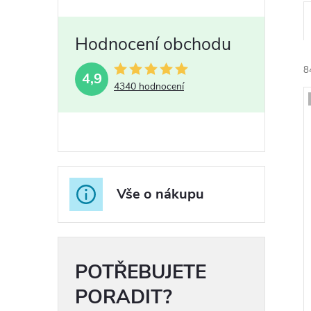
8
4,9
4340 hodnocení
í
i
Vše o nákupu
r
r
POTŘEBUJETE
PORADIT?