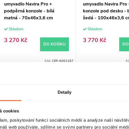
umyvadlo Navira Pro +
umyvadlo Navira Pro 
podpěrná konzole - bílá
konzole pod desku - 
matná - 70x46x3,6 cm
šedá - 100x46x3,6 
Skladem
Skladem
3 270 Kč
3 770 Kč
DO KOŠÍKU
DO
Kód:
CER-6061187
K
PRODLOUŽENÁ ZÁRUKA
PRODLOUŽENÁ ZÁRUKA
Detaily
á cookies
klam, poskytování funkcí sociálních médií a analýze naší návšt
 náš web používáte, sdílíme se svými partnery pro sociální média