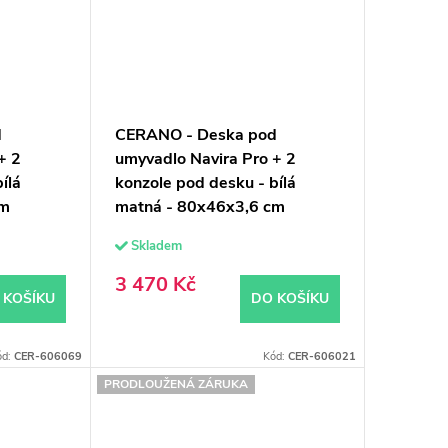
d
CERANO - Deska pod
+ 2
umyvadlo Navira Pro + 2
ílá
konzole pod desku - bílá
cm
matná - 80x46x3,6 cm
Skladem
3 470 Kč
 KOŠÍKU
DO KOŠÍKU
ód:
CER-606069
Kód:
CER-606021
PRODLOUŽENÁ ZÁRUKA