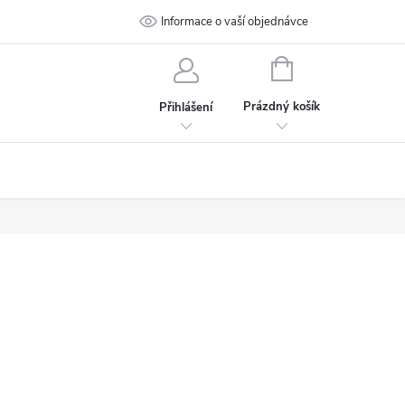
 podmínky
Ochrana osobních údajů
Informace o vaší objednávce
Kontakt
NÁKUPNÍ
KOŠÍK
Prázdný košík
Přihlášení