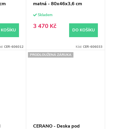
 cm
matná - 80x46x3,6 cm
Skladem
3 470 Kč
 KOŠÍKU
DO KOŠÍKU
ód:
CER-606012
Kód:
CER-606033
PRODLOUŽENÁ ZÁRUKA
d
CERANO - Deska pod