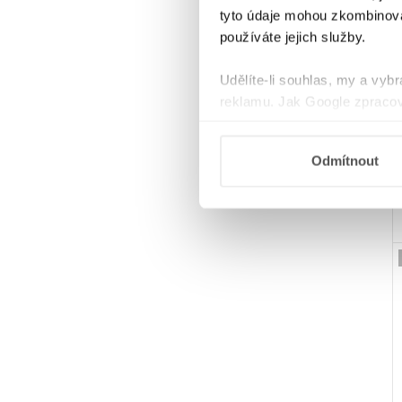
tyto údaje mohou zkombinovat
používáte jejich služby.
Udělíte-li souhlas, my a vyb
reklamu. Jak Google zpracov
používá informace z webů a
Odmítnout