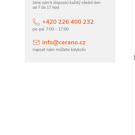
Jsme vám k dispozici každý všední den
od 7 do 17 hod.
t
+420 226 400 232
t
info
@
cerano.cz