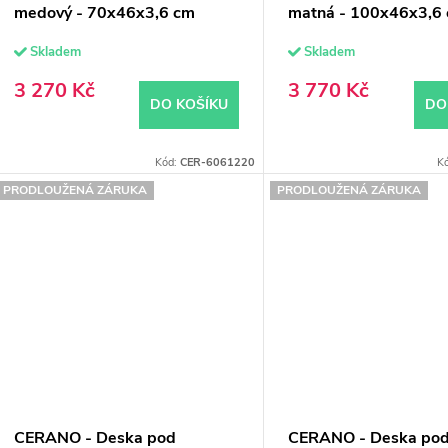
k
d
medový - 70x46x3,6 cm
matná - 100x46x3,6
u
Skladem
Skladem
ů
k
3 270 Kč
3 770 Kč
DO KOŠÍKU
DO
ů
Kód:
CER-6061220
K
PRODLOUŽENÁ ZÁRUKA
PRODLOUŽENÁ ZÁRUKA
CERANO - Deska pod
CERANO - Deska po