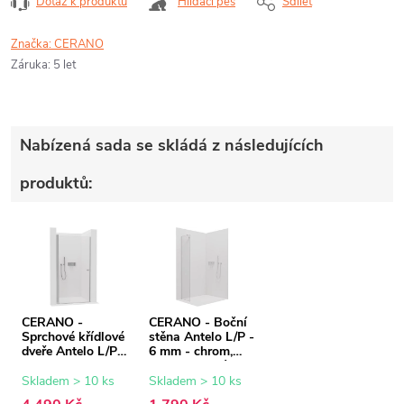
Dotaz k produktu
Hlídací pes
Sdílet
Značka:
CERANO
Záruka
:
5 let
Nabízená sada se skládá z následujících
produktů:
CERANO -
CERANO - Boční
Sprchové křídlové
stěna Antelo L/P -
dveře Antelo L/P -
6 mm - chrom,
6 mm - chrom,
transparentní sklo
transparentní sklo
- 30x190 cm
Skladem > 10 ks
Skladem > 10 ks
- 100x190 cm