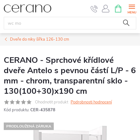
Přejít
NÁKUPNÍ
KOŠÍK
na
obsah
Dveře do niky šířka 126-130 cm
CERANO - Sprchové křídlové
dveře Antelo s pevnou částí L/P - 6
mm - chrom, transparentní sklo -
130(100+30)x190 cm
Ohodnotit produkt
Podrobnosti hodnocení
Kód produktu:
CER-435878
PRODLOUŽENÁ ZÁRUKA