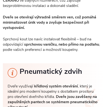
CERANO
ve stejných rozměrech, což zajišťuje
bezproblémovou instalaci a dokonalé sladění.
Dveře se otevírají výhradně směrem ven, což pomáhá
minimalizovat únik vody a zvyšuje bezpečnost při
vystupování.
Sprchový kout lze navíc instalovat flexibilně – buď na
odpovídající
sprchovou vaničku, nebo přímo na podlahu
,
podle vašich preferencí a možností koupelny.
Pneumatický zdvih
Dveře využívají
křídlový systém otevírání
, který je
ideální pro moderní koupelny s dostatkem prostoru
pro otevření dveřního křídla.
Dveře jsou zavěšeny na
zapuštěných pantech se systémem pneumatického