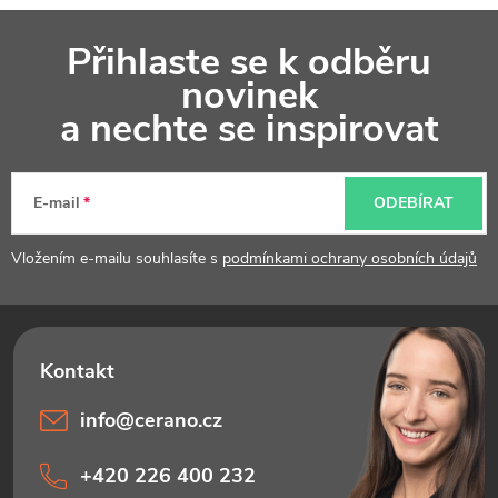
Z
Přihlaste se k odběru
á
novinek
p
a nechte se inspirovat
a
t
E-mail
ODEBÍRAT
í
Vložením e-mailu souhlasíte s
podmínkami ochrany osobních údajů
info
@
cerano.cz
+420 226 400 232