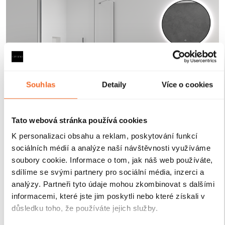
Souhlas
Detaily
Více o cookies
Tato webová stránka používá cookies
K personalizaci obsahu a reklam, poskytování funkcí
sociálních médií a analýze naší návštěvnosti využíváme
Magnetické lišty
soubory cookie. Informace o tom, jak náš web používáte,
sdílíme se svými partnery pro sociální média, inzerci a
analýzy. Partneři tyto údaje mohou zkombinovat s dalšími
Zavírání pomocí magnetických lišt
pevně drží
informacemi, které jste jim poskytli nebo které získali v
sprchové dveře a zabraňuje jejich samovolnému
důsledku toho, že používáte jejich služby.
otevírání. Lišty jsou umístěny na hraně dveří a rámu