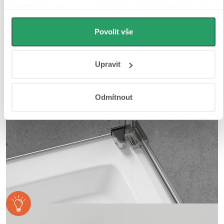
nebo mezi dvěma skleněnými křídly, kde magnety
Udělíte-li souhlas, my a vybraní partneři (včetně Googlu)
zajišťují jejich bezpečné přilnutí.
můžeme používat cookies pro analytiku a
personalizovanou reklamu. Jak Google zpracovává
Povolit vše
osobní údaje najdete na stránkách
Business Data
Responsibility
a
Jak Google používá informace z webů
Upravit
a aplikací
.
Odmítnout