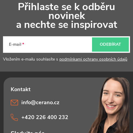
Přihlaste se k odběru
á
novinek
p
a nechte se inspirovat
a
t
E-mail
ODEBÍRAT
í
Vložením e-mailu souhlasíte s
podmínkami ochrany osobních údajů
info
@
cerano.cz
+420 226 400 232