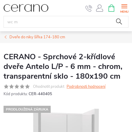
Přejít
NÁKUPNÍ
KOŠÍK
na
obsah
Dveře do niky šířka 174-180 cm
CERANO - Sprchové 2-křídlové
dveře Antelo L/P - 6 mm - chrom,
transparentní sklo - 180x190 cm
Ohodnotit produkt
Podrobnosti hodnocení
Kód produktu:
CER-440405
PRODLOUŽENÁ ZÁRUKA