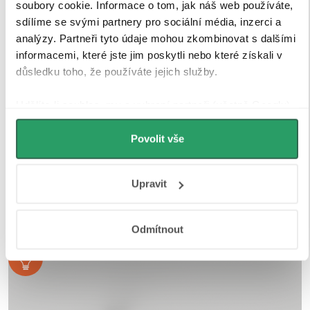
soubory cookie. Informace o tom, jak náš web používáte,
sdílíme se svými partnery pro sociální média, inzerci a
analýzy. Partneři tyto údaje mohou zkombinovat s dalšími
informacemi, které jste jim poskytli nebo které získali v
důsledku toho, že používáte jejich služby.
Udělíte-li souhlas, my a vybraní partneři (včetně Googlu)
můžeme používat cookies pro analytiku a
personalizovanou reklamu. Jak Google zpracovává
Povolit vše
osobní údaje najdete na stránkách
Business Data
Responsibility
a
Jak Google používá informace z webů
Upravit
a aplikací
.
Odmítnout