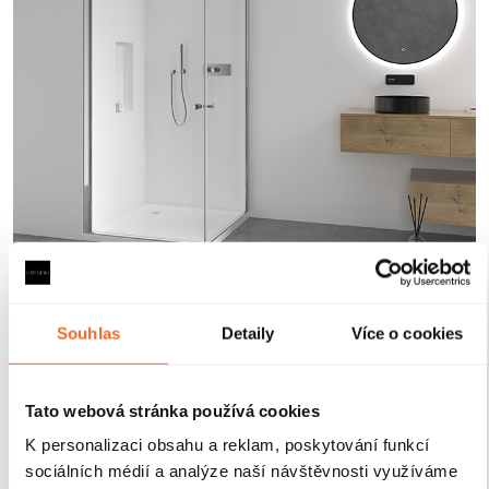
Magnetické lišty
Souhlas
Detaily
Více o cookies
Zavírání pomocí magnetických lišt
pevně drží
sprchové dveře a zabraňuje jejich samovolnému
Tato webová stránka používá cookies
otevírání. Lišty jsou umístěny na hraně dveří a rámu
K personalizaci obsahu a reklam, poskytování funkcí
nebo mezi dvěma skleněnými křídly, kde magnety
sociálních médií a analýze naší návštěvnosti využíváme
zajišťují jejich bezpečné přilnutí.