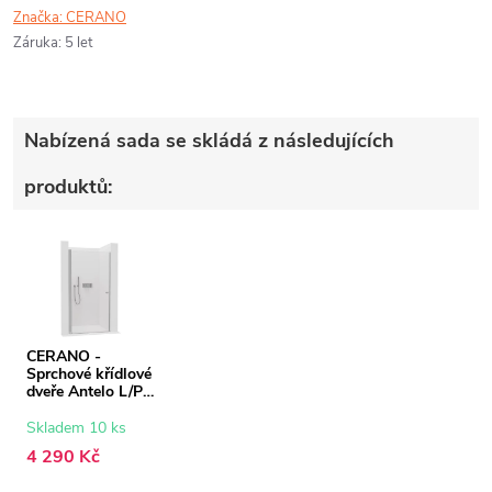
Značka:
CERANO
Záruka
:
5 let
Nabízená sada se skládá z následujících
produktů:
CERANO -
Sprchové křídlové
dveře Antelo L/P -
6 mm - chrom,
transparentní sklo
Skladem 10 ks
- 90x190 cm
4 290 Kč