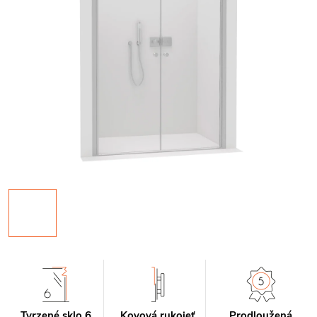
Tvrzené sklo 6
Kovová rukojeť
Prodloužená