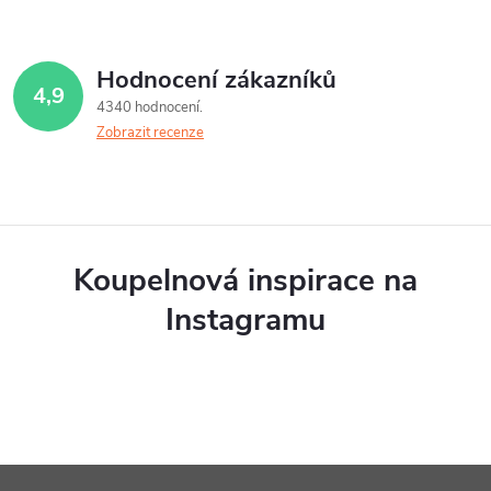
Hodnocení zákazníků
4,9
4340 hodnocení
Zobrazit recenze
Koupelnová inspirace na
Instagramu
Z