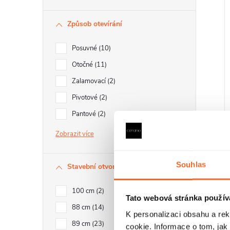
Způsob otevírání
Posuvné
10
Otočné
11
Zalamovací
2
Pivotové
2
Pantové
2
Zobrazit
Souhlas
Stavební otvor
100 cm
2
Tato webová stránka použív
88 cm
14
K personalizaci obsahu a re
89 cm
23
cookie. Informace o tom, jak