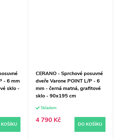
posuvné
CERANO - Sprchové posuvné
/P - 6 mm
dveře Varone POINT L/P - 6
vé sklo -
mm - černá matná, grafitové
sklo - 90x195 cm
Skladem
4 790 Kč
 KOŠÍKU
DO KOŠÍKU