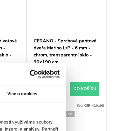
ivotové
CERANO - Sprchové pantové
m -
dveře Marino L/P - 6 mm -
sklo -
chrom, transparentní sklo -
90x190 cm
Skladem
4 790 Kč
 KOŠÍKU
DO KOŠÍKU
Více o cookies
ód:
CER-425626
Kód:
CER-420198
PRODLOUŽENÁ ZÁRUKA
ěvnosti využíváme soubory
, inzerci a analýzy. Partneři