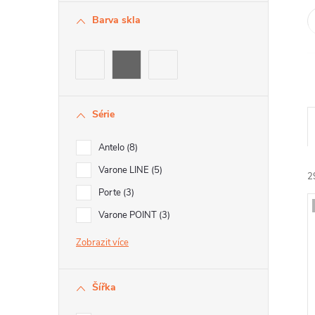
Barva skla
Série
Antelo
8
Varone LINE
5
2
Porte
3
Varone POINT
3
Zobrazit
í
i
Šířka
r