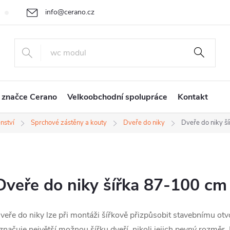
info@cerano.cz
Cenová nabídka na míru
Vrácení zboží a reklamace
Obchodní
+420 226 400 232
 značce Cerano
Velkoobchodní spolupráce
Kontakt
nství
Sprchové zástěny a kouty
Dveře do niky
Dveře do niky š
Dveře do niky šířka 87-100 cm
veře do niky lze při montáži šířkově přizpůsobit stavebnímu o
značuje největší možnou šířku dveří, nikoli jejich pevný rozměr.