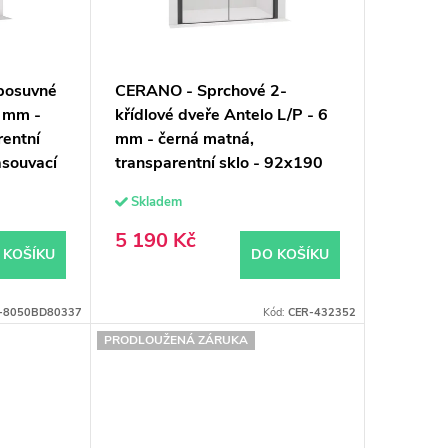
posuvné
CERANO - Sprchové 2-
6 mm -
křídlové dveře Antelo L/P - 6
rentní
mm - černá matná,
asouvací
transparentní sklo - 92x190
cm
Skladem
5 190 Kč
 KOŠÍKU
DO KOŠÍKU
-8050BD80337
Kód:
CER-432352
PRODLOUŽENÁ ZÁRUKA