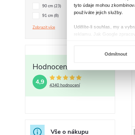
tyto údaje mohou zkombinovat
90 cm
23
používáte jejich služby.
91 cm
8
Udělíte-li souhlas, my a vyb
Zobrazit
reklamu. Jak Google zpracov
používá informace z webů a
Odmítnout
4,9
4340 hodnocení
Vše o nákupu