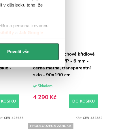
li v důsledku toho, že
ytiku a personalizovanou
ibility
a
Jak Google
Povolit vše
ivotové
CERANO - Sprchové křídlové
m - černá
dveře Antelo L/P - 6 mm -
sklo -
černá matná, transparentní
sklo - 90x190 cm
Skladem
4 290 Kč
 KOŠÍKU
DO KOŠÍKU
ód:
CER-425635
Kód:
CER-432382
PRODLOUŽENÁ ZÁRUKA