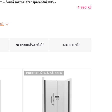
 - černá matná, transparentní sklo -
4 990 Kč
ktů
NEJPRODÁVANĚJŠÍ
ABECEDNĚ
PRODLOUŽENÁ ZÁRUKA