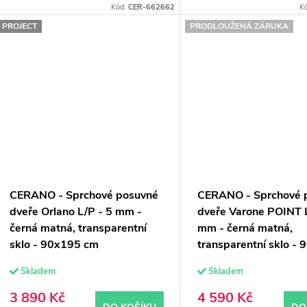
Kód:
CER-662662
K
PROJECT
PRODLOUŽENÁ ZÁRUKA
CERANO - Sprchové posuvné
CERANO - Sprchové 
dveře Orlano L/P - 5 mm -
dveře Varone POINT L
černá matná, transparentní
mm - černá matná,
sklo - 90x195 cm
transparentní sklo -
cm
Skladem
Skladem
3 890 Kč
4 590 Kč