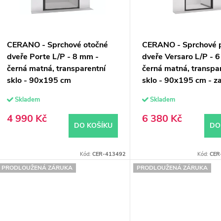
s
o
p
d
CERANO - Sprchové otočné
CERANO - Sprchové 
u
o
dveře Porte L/P - 8 mm -
dveře Versaro L/P - 
černá matná, transparentní
černá matná, transpa
k
d
sklo - 90x195 cm
sklo - 90x195 cm - z
u
Skladem
Skladem
ů
k
4 990 Kč
6 380 Kč
DO KOŠÍKU
DO
ů
Kód:
CER-413492
Kód:
CER
PRODLOUŽENÁ ZÁRUKA
PRODLOUŽENÁ ZÁRUKA