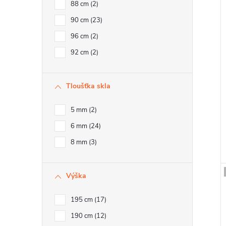
88 cm
2
90 cm
23
r
96 cm
2
92 cm
2
Tloušťka skla
t
5 mm
2
6 mm
24
t
8 mm
3
Výška
195 cm
17
190 cm
12