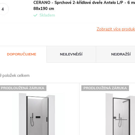
CERANO - Sprchové 2-křídlové dveře Antelo L/P - 6 mm
88x190 cm
Skladem
Zobrazit více produ
Ř
DOPORUČUJEME
NEJLEVNĚJŠÍ
NEJDRAŽŠÍ
a
z
9
položek celkem
e
V
PRODLOUŽENÁ ZÁRUKA
PRODLOUŽENÁ ZÁRUKA
n
ý
p
p