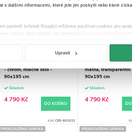
 s dalšími informacemi, které jste jim poskytli nebo které získa
raní partneři (včetně Googlu) můžeme používat cookies pro anal
ává osobní údaje najdete na stránkách
Business Data Respons
 aplikací
.
Upravit
CERANO - Sprchové posuvné
CERANO - Sprchové p
dveře Varone LINE L/P - 6 mm
dveře Ferri L/P - 6 m
- chrom, mléčné sklo -
matná, transparentní 
90x195 cm
90x195 cm
Skladem
Skladem
4 790 Kč
4 790 Kč
DO KOŠÍKU
DO
Kód:
CER-662032
K
PRODLOUŽENÁ ZÁRUKA
PRODLOUŽENÁ ZÁRUKA