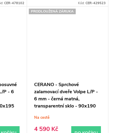
ód:
CER-478102
Kód:
CER-429523
PRODLOUŽENÁ ZÁRUKA
posuvné
CERANO - Sprchové
/P - 6
zalamovací dveře Volpe L/P -
6 mm - černá matná,
 90x195
transparentní sklo - 90x190
cm
Na cestě
4 590 Kč