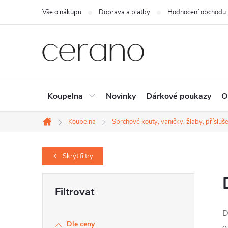
Přejít
Vše o nákupu
Doprava a platby
Hodnocení obchodu
na
obsah
Koupelna
Novinky
Dárkové poukazy
O
Koupelna
Sprchové kouty, vaničky, žlaby, přísluše
Domů
Skrýt
filtry
P
o
D
s
Dle ceny
o