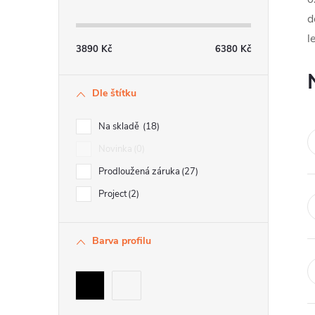
t
d
l
r
3890
Kč
6380
Kč
a
Dle štítku
n
n
Na skladě
18
í
Novinka
0
Prodloužená záruka
27
p
Project
2
a
n
Barva profilu
e
l