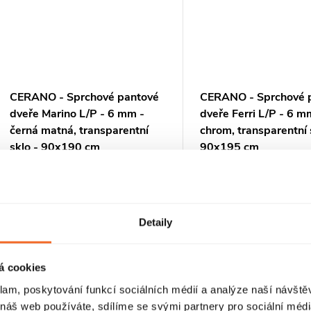
CERANO - Sprchové pantové
CERANO - Sprchové p
dveře Marino L/P - 6 mm -
dveře Ferri L/P - 6 m
černá matná, transparentní
chrom, transparentní 
sklo - 90x190 cm
90x195 cm
Skladem
Skladem
4 790 Kč
4 790 Kč
DO KOŠÍKU
DO
Detaily
Kód:
CER-420213
K
á cookies
PRODLOUŽENÁ ZÁRUKA
PRODLOUŽENÁ ZÁRUKA
klam, poskytování funkcí sociálních médií a analýze naší návšt
 náš web používáte, sdílíme se svými partnery pro sociální média