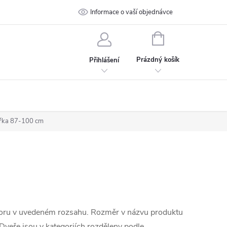
 podmínky
Ochrana osobních údajů
Informace o vaší objednávce
Kontakt
NÁKUPNÍ
KOŠÍK
Prázdný košík
Přihlášení
ířka 87-100 cm
tvoru v uvedeném rozsahu. Rozměr v názvu produktu
 Dveře jsou v kategoriích rozděleny podle