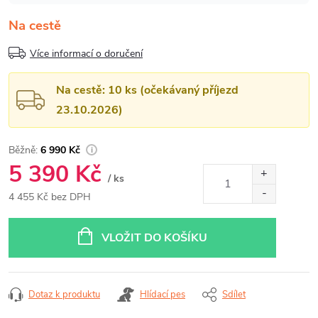
Na cestě
Více informací o doručení
Na cestě: 10 ks (očekávaný příjezd
23.10.2026)
6 990 Kč
5 390 Kč
/ ks
4 455 Kč bez DPH
Měrná
cena:
VLOŽIT DO KOŠÍKU
Dotaz k produktu
Hlídací pes
Sdílet