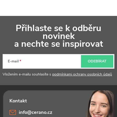
Z
Přihlaste se k odběru
á
novinek
p
a nechte se inspirovat
a
t
E-mail
ODEBÍRAT
í
Vložením e-mailu souhlasíte s
podmínkami ochrany osobních údajů
info
@
cerano.cz