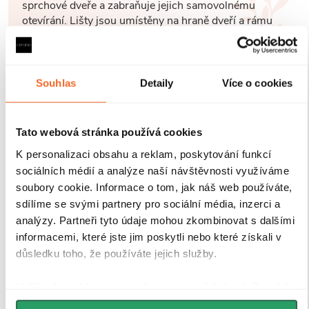
sprchové dveře a zabraňuje jejich samovolnému
otevírání. Lišty jsou umístěny na hraně dveří a rámu
nebo mezi dvěma skleněnými křídly, kde magnety
zajišťují jejich bezpečné přilnutí.
Souhlas
Detaily
Více o cookies
Tato webová stránka používá cookies
K personalizaci obsahu a reklam, poskytování funkcí
sociálních médií a analýze naší návštěvnosti využíváme
soubory cookie. Informace o tom, jak náš web používáte,
sdílíme se svými partnery pro sociální média, inzerci a
analýzy. Partneři tyto údaje mohou zkombinovat s dalšími
informacemi, které jste jim poskytli nebo které získali v
důsledku toho, že používáte jejich služby.
Udělíte-li souhlas, my a vybraní partneři (včetně Googlu)
můžeme používat cookies pro analytiku a