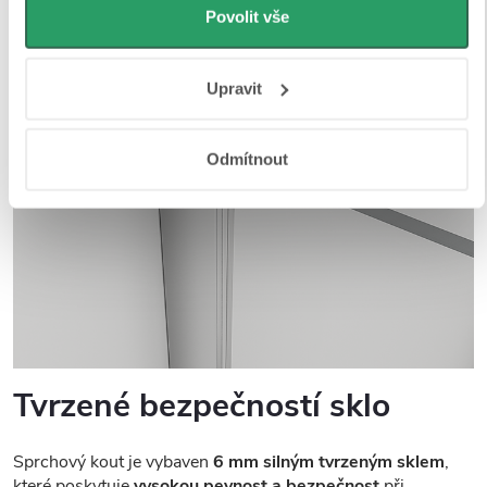
personalizovanou reklamu. Jak Google zpracovává
Povolit vše
osobní údaje najdete na stránkách
Business Data
Responsibility
a
Jak Google používá informace z webů
Upravit
a aplikací
.
Odmítnout
Tvrzené bezpečností sklo
Sprchový kout je vybaven
6 mm silným tvrzeným sklem
,
které poskytuje
vysokou pevnost a bezpečnost
při