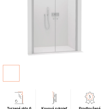
Tvrzené sklo 6
Kovová rukojeť
Prodloužená