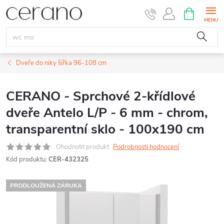
Přejít
NÁKUPNÍ
KOŠÍK
na
obsah
Dveře do niky šířka 96-108 cm
CERANO - Sprchové 2-křídlové
dveře Antelo L/P - 6 mm - chrom,
transparentní sklo - 100x190 cm
Ohodnotit produkt
Podrobnosti hodnocení
Kód produktu:
CER-432325
PRODLOUŽENÁ ZÁRUKA