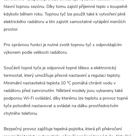
hlavní topnou sezónu. Díky tomu zajistí příjemné teplo v koupelně
kdykoliv během roku. Topnou tyč lze použít také k vytvoření plně
elektrického radiátoru a tím zajistit samostatné vytápění menších
prostor.
Pro správnou funkci je nutné zvolit topnou tyč s odpovídajícím
výkonem podle velikosti radiátoru.
Součástí topné tyče je odporové topné těleso a elektronický
termostat, který umožňuje přesné nastavení a regulaci teploty.
Minimální nastavitelná teplota 10 °C pomáhá chránit vodu v
radiátoru před zamrznutím. Některé modely jsou vybaveny také
podporou Wi-Fi ovládání, díky kterému lze teplotu a provoz topné
tyče pohodlně nastavovat a ovládat na dálku prostřednictvím
chytrého telefonu.
Bezpečný provoz zajišťuje tepelná pojistka, která při překročení