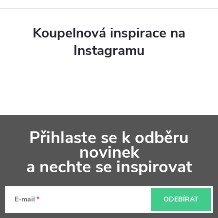
Koupelnová inspirace na
Instagramu
Z
Přihlaste se k odběru
á
novinek
p
a nechte se inspirovat
a
t
E-mail
ODEBÍRAT