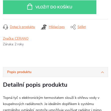
cena:
VLOŽIT DO KOŠÍKU
Dotaz k produktu
Hlídací pes
Sdílet
Značka:
CERANO
Záruka
:
2 roky
Popis produktu
Detailní popis produktu
Topná tyč s elektronickým termostatem slouží k ohřevu vody v
koupelnových radiátorech. Je ideálním doplňkem k systému
centrálního vytápění, protože umožňuje využívat radiátor i mimo