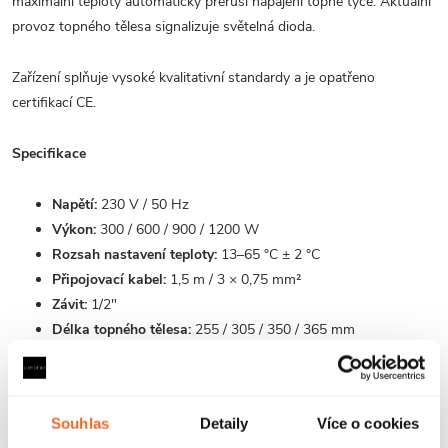
maximální teploty automaticky přeruší napájení topné tyče. Aktuální
provoz topného tělesa signalizuje světelná dioda.
Zařízení splňuje vysoké kvalitativní standardy a je opatřeno
certifikací CE.
Specifikace
Napětí:
230 V / 50 Hz
Výkon:
300 / 600 / 900 / 1200 W
Rozsah nastavení teploty:
13–65 °C ± 2 °C
Připojovací kabel:
1,5 m / 3 × 0,75 mm²
Závit:
1/2"
Délka topného tělesa:
255 / 305 / 350 / 365 mm
Instalace
Topnou tyč instalujte do spodní části radiátoru ve svislé
Souhlas
Detaily
Více o cookies
poloze, topným tělesem směrem nahoru.