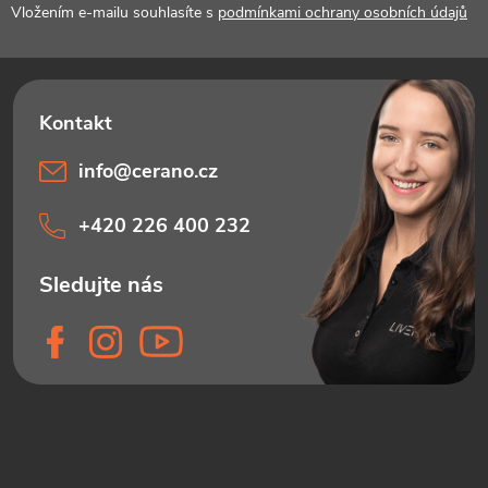
í
Vložením e-mailu souhlasíte s
podmínkami ochrany osobních údajů
info
@
cerano.cz
+420 226 400 232