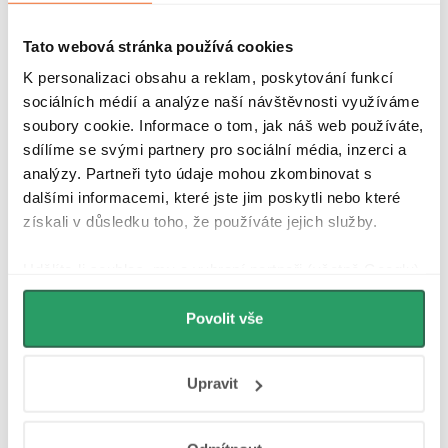
Při šroubování věnujte pozornost poloze, aby byl zajištěn
snadný přístup k ovládání.
Tato webová stránka používá cookies
Topnou tyč utahujte opatrně a s citem pomocí vhodného
K personalizaci obsahu a reklam, poskytování funkcí
klíče.
sociálních médií a analýze naší návštěvnosti využíváme
K elektrickému napájení připojte topnou tyč pouze tehdy,
soubory cookie. Informace o tom, jak náš web používáte,
když je radiátor naplněn vodou nebo nemrznoucí směsí.
sdílíme se svými partnery pro sociální média, inzerci a
analýzy. Partneři tyto údaje mohou zkombinovat s
Použití
dalšími informacemi, které jste jim poskytli nebo které
získali v důsledku toho, že používáte jejich služby.
Pro koupelnové radiátory
Jako hlavní nebo přídavný zdroj tepla radiátoru i mimo topnou
Udělíte-li souhlas, my a vybraní partneři (včetně Googlu)
sezónu
můžeme používat cookies pro analytiku a
Pro sušení ručníků a omezení vlhkosti v koupelně
personalizovanou reklamu. Jak Google zpracovává
Povolit vše
osobní údaje najdete na stránkách
Business Data
Responsibility
a
Jak Google používá informace z
Parametry produktu
Upravit
webů a aplikací
.
Recenze