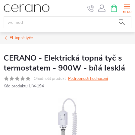
Přejít
NÁKUPNÍ
KOŠÍK
na
obsah
El. topné tyče
CERANO - Elektrická topná tyč s
termostatem - 900W - bílá lesklá
Ohodnotit produkt
Podrobnosti hodnocení
Kód produktu:
LIV-194