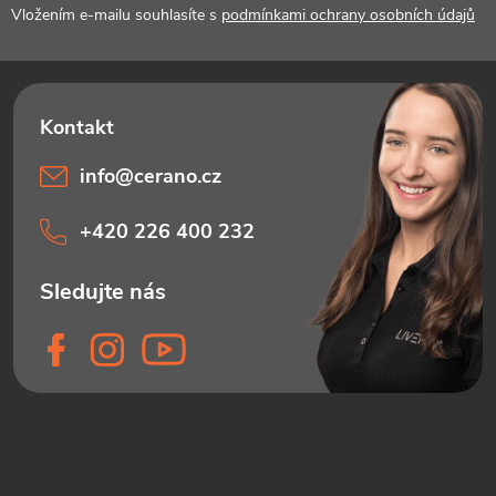
í
Vložením e-mailu souhlasíte s
podmínkami ochrany osobních údajů
info
@
cerano.cz
+420 226 400 232