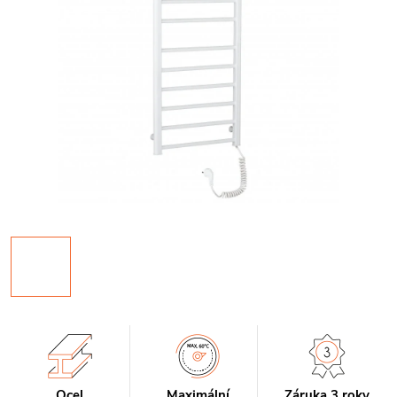
Ocel
Maximální
Záruka 3 roky