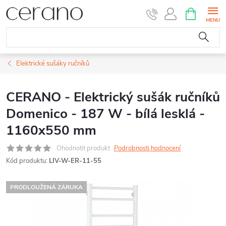
Přejít
NÁKUPNÍ
KOŠÍK
na
obsah
Elektrické sušáky ručníků
CERANO - Elektrický sušák ručníků
Domenico - 187 W - bílá lesklá -
1160x550 mm
Ohodnotit produkt
Podrobnosti hodnocení
Kód produktu:
LIV-W-ER-11-55
PRODLOUŽENÁ ZÁRUKA