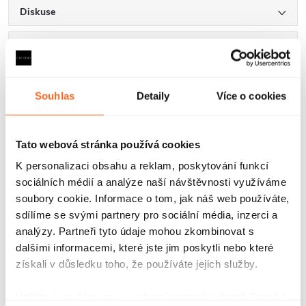
Diskuse
Značka
Souhlas
Detaily
Více o cookies
Další inspirace
Tato webová stránka používá cookies
K personalizaci obsahu a reklam, poskytování funkcí
sociálních médií a analýze naší návštěvnosti využíváme
soubory cookie. Informace o tom, jak náš web používáte,
sdílíme se svými partnery pro sociální média, inzerci a
Hodnocení zákazníků
analýzy. Partneři tyto údaje mohou zkombinovat s
4,9
4340 hodnocení
dalšími informacemi, které jste jim poskytli nebo které
Zobrazit recenze
získali v důsledku toho, že používáte jejich služby.
Udělíte-li souhlas, my a vybraní partneři (včetně Googlu)