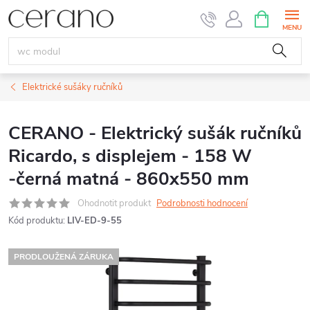
Přejít
NÁKUPNÍ
KOŠÍK
na
obsah
Elektrické sušáky ručníků
CERANO - Elektrický sušák ručníků
Ricardo, s displejem - 158 W
-černá matná - 860x550 mm
Ohodnotit produkt
Podrobnosti hodnocení
Kód produktu:
LIV-ED-9-55
PRODLOUŽENÁ ZÁRUKA