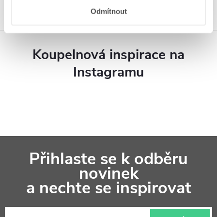
Odmítnout
Koupelnová inspirace na
Instagramu
Z
Přihlaste se k odběru
á
novinek
p
a nechte se inspirovat
a