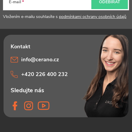
t
E-mail
ODEBÍRAT
í
Vložením e-mailu souhlasíte s
podmínkami ochrany osobních údajů
info
@
cerano.cz
+420 226 400 232