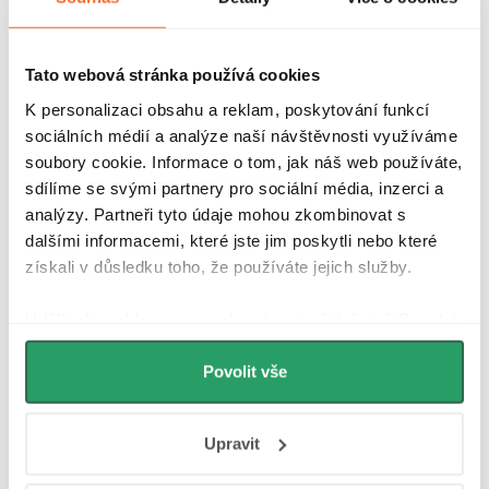
Recenze
Diskuse
Tato webová stránka používá cookies
K personalizaci obsahu a reklam, poskytování funkcí
Značka
sociálních médií a analýze naší návštěvnosti využíváme
soubory cookie. Informace o tom, jak náš web používáte,
sdílíme se svými partnery pro sociální média, inzerci a
Další inspirace
analýzy. Partneři tyto údaje mohou zkombinovat s
dalšími informacemi, které jste jim poskytli nebo které
získali v důsledku toho, že používáte jejich služby.
Udělíte-li souhlas, my a vybraní partneři (včetně Googlu)
můžeme používat cookies pro analytiku a
personalizovanou reklamu. Jak Google zpracovává
Povolit vše
osobní údaje najdete na stránkách
Business Data
Hodnocení zákazníků
4,9
Responsibility
a
Jak Google používá informace z
4340 hodnocení
Upravit
webů a aplikací
.
Zobrazit recenze