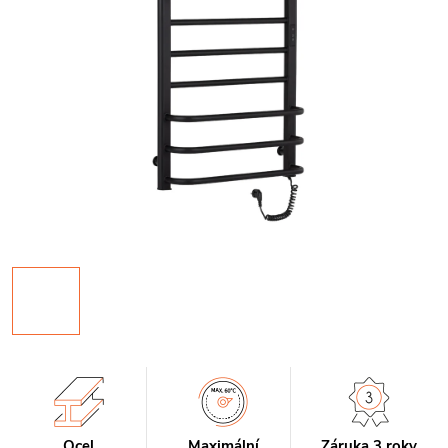
Ocel
Maximální
Záruka 3 roky