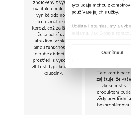
záruku, což
zhotovený z vysoce
tyto údaje mohou zkombinovat
znamená, že se
kvalitních materiálů,
používáte jejich služby.
můžete dlouhodo
vyniká odolností
spolehnout na je
proti zmatnění a
Udělíte-li souhlas, my a vyb
kvalitu a odolnost
korozi, což zajišťuje,
reklamu. Jak Google zpracov
Navíc, naše
že si udrží svůj
prémiové služby
používá informace z webů a
atraktivní vzhled a
zajistí, že případn
plnou funkčnost po
Odmítnout
dotazy nebo potře
dlouhé období, i v
budou vyřešeny
prostředí s vysokou
rychle a efektivně
vlhkostí typickou pro
Tato kombinace
koupelny.
zajišťuje, že vaše
zkušenost s
produktem bude
vždy prvotřídní a
bezproblémová.