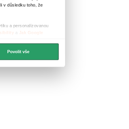
li v důsledku toho, že
ytiku a personalizovanou
ibility
a
Jak Google
Povolit vše