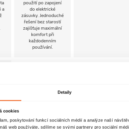
ota
použití po zapojení
é a
do elektrické
ž
zásuvky. Jednoduché
řešení bez starostí
.
zajišťuje maximální
komfort při
každodenním
používání.
Detaily
á cookies
u
klam, poskytování funkcí sociálních médií a analýze naší návšt
ou
 náš web používáte, sdílíme se svými partnery pro sociální média