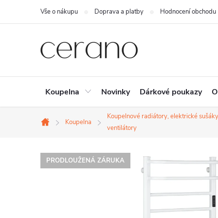
Přejít
Vše o nákupu
Doprava a platby
Hodnocení obchodu
na
obsah
Koupelna
Novinky
Dárkové poukazy
O
Koupelnové radiátory, elektrické sušáky
Koupelna
Domů
ventilátory
PRODLOUŽENÁ ZÁRUKA