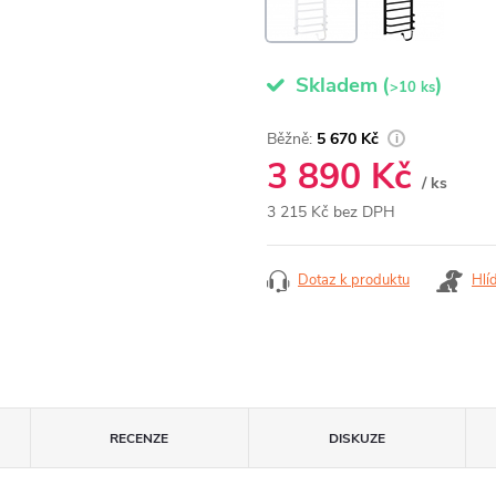
Skladem
(
)
>10 ks
5 670 Kč
3 890 Kč
/ ks
3 215 Kč bez DPH
Měrná
cena:
Dotaz k produktu
Hlí
RECENZE
DISKUZE