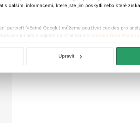
 s dalšími informacemi, které jste jim poskytli nebo které získa
bě
ho
raní partneři (včetně Googlu) můžeme používat cookies pro anal
.
ává osobní údaje najdete na stránkách
Business Data Respons
 aplikací
.
é
Upravit
by
.