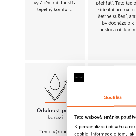
vytápění místností a
přehřátí. Tato tepl
tepelný komfort..
je ideální pro rychl
šetrné sušení, ani
by docházelo k
poškození tkanin
Souhlas
Odolnost proti
Záruka 3 roky
korozi
Tato webová stránka použív
K tomuto produkt
K personalizaci obsahu a re
poskytujeme třílet
Tento výrobek,
cookie. Informace o tom, jak