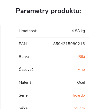
Parametry produktu:
Hmotnost
:
4.88 kg
EAN
:
8594215980216
Barva
:
Bílá
Časovač
:
Ano
Materiál
:
Ocel
Série
:
Ricardo
Šířka
:
55 cm