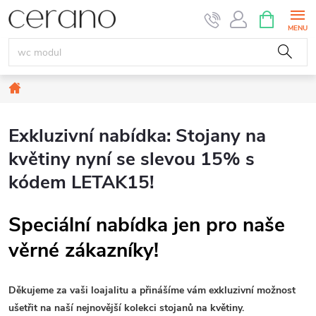
Přejít
NÁKUPNÍ
KOŠÍK
na
obsah
Domů
Exkluzivní nabídka: Stojany na
květiny nyní se slevou 15% s
kódem LETAK15!
Speciální nabídka jen pro naše
věrné zákazníky!
Děkujeme za vaši loajalitu a přinášíme vám exkluzivní možnost
ušetřit na naší nejnovější kolekci stojanů na květiny.