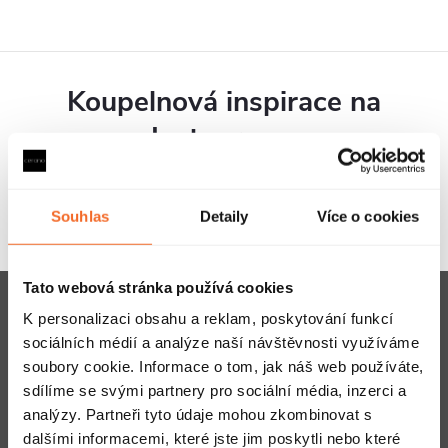
Koupelnová inspirace na
Instagramu
Souhlas
Detaily
Více o cookies
Z
Tato webová stránka používá cookies
Přihlaste se k odběru
á
K personalizaci obsahu a reklam, poskytování funkcí
novinek
sociálních médií a analýze naší návštěvnosti využíváme
p
a nechte se inspirovat
soubory cookie. Informace o tom, jak náš web používáte,
sdílíme se svými partnery pro sociální média, inzerci a
a
analýzy. Partneři tyto údaje mohou zkombinovat s
t
dalšími informacemi, které jste jim poskytli nebo které
E-mail
ODEBÍRAT