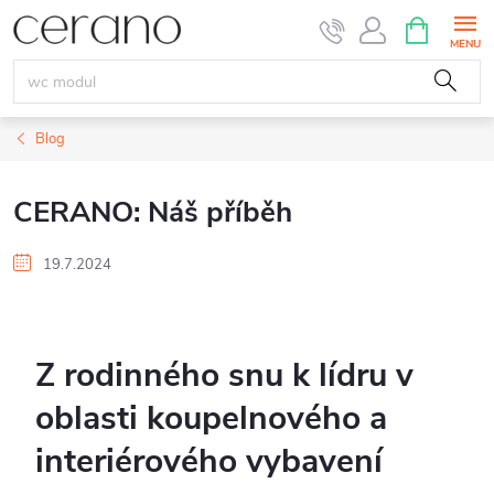
Přejít
NÁKUPNÍ
KOŠÍK
na
obsah
Blog
CERANO: Náš příběh
19.7.2024
Z rodinného snu k lídru v
oblasti koupelnového a
interiérového vybavení