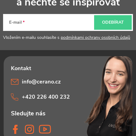
a nechte se inspirovat
a
t
E-mail
ODEBÍRAT
í
Vložením e-mailu souhlasíte s
podmínkami ochrany osobních údajů
info
@
cerano.cz
+420 226 400 232