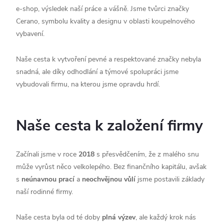
e-shop, výsledek naší práce a vášně. Jsme tvůrci značky
Cerano, symbolu kvality a designu v oblasti koupelnového
vybavení.
Naše cesta k vytvoření pevné a respektované značky nebyla
snadná, ale díky odhodlání a týmové spolupráci jsme
vybudovali firmu, na kterou jsme opravdu hrdí.
Naše cesta k založení firmy
Začínali jsme v roce
2018
s přesvědčením, že z malého snu
může vyrůst něco velkolepého. Bez finančního kapitálu, avšak
s
neúnavnou prací
a
neochvějnou vůlí
jsme postavili základy
naší rodinné firmy.
Naše cesta byla od té doby
plná výzev
, ale každý krok nás