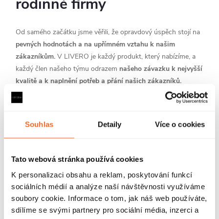
rodinné firmy
Od samého začátku jsme věřili, že opravdový úspěch stojí na
pevných hodnotách a na upřímném vztahu k našim
zákazníkům.
V LIVERO je každý produkt, který nabízíme, a
každý člen našeho týmu odrazem
našeho závazku k nejvyšší
kvalitě a k naplnění potřeb a přání našich zákazníků.
Naší prioritou je poskytovat nejen špičkové produkty, ale i
prvotřídní služby, které zákazníkům usnadní cestu k jejich
Souhlas
Detaily
Více o cookies
vysněné koupelně.
Pečlivě vybíráme každý kousek našeho
sortimentu
tak, aby splňoval vysoké standardy kvality a
estetického zpracování.
Tato webová stránka používá cookies
K personalizaci obsahu a reklam, poskytování funkcí
Zákazník je u nás vždy na prvním místě.
Tvoříme inspirativní
sociálních médií a analýze naší návštěvnosti využíváme
a přátelské prostředí, kde se každý může cítit jako člen naší
soubory cookie. Informace o tom, jak náš web používáte,
rozrůstající se rodiny. Naším největším bohatstvím je náš tým
sdílíme se svými partnery pro sociální média, inzerci a
– skupina profesionálů, jejichž odborné znalosti a nadšení