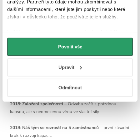
analýzy. Partneři tyto údaje mohou zkombinovat s
přispívají k tomu, že u nás zákazníci vždy dostanou to
dalšími informacemi, které jste jim poskytli nebo které
nejlepší.
získali v důsledku toho, že používáte jejich služby.
V LIVERO věříme, že
spokojený zákazník je klíčem k
Udělíte-li souhlas, my a vybraní partneři (včetně Googlu)
úspěchu.
Proto je naší misí poskytovat nejen kvalitní
můžeme používat cookies pro analytiku a
produkty, ale i zážitek, na který se dá spolehnout.
personalizovanou reklamu. Jak Google zpracovává
Povolit vše
osobní údaje najdete na stránkách
Business Data
Responsibility
a
Jak Google používá informace z
POZNEJTE CELÝ NÁŠ TÝM
Upravit
webů a aplikací
.
Milníky naší cesty: LIVERO
Odmítnout
2018: Založení společnosti
– Odvaha začít s prázdnou
kapsou, ale s neomezenou vírou ve vlastní síly.
2019: Náš tým se rozrostl na 5 zaměstnanců
– první zásadní
krok k rozvoji kapacit.