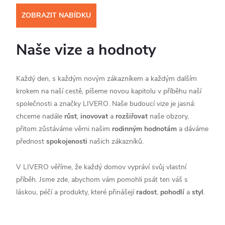
ZOBRAZIT NABÍDKU
Naše vize a hodnoty
Každý den, s každým novým zákazníkem a každým dalším
krokem na naší cestě, píšeme novou kapitolu v příběhu naší
společnosti a značky LIVERO. Naše budoucí vize je jasná:
chceme nadále
růst
,
inovovat
a
rozšiřovat
naše obzory,
přitom zůstáváme věrni našim
rodinným hodnotám
a dáváme
přednost
spokojenosti
našich zákazníků.
V LIVERO věříme, že každý domov vypráví svůj vlastní
příběh. Jsme zde, abychom vám pomohli psát ten váš s
láskou, péčí a produkty, které přinášejí
radost
,
pohodlí
a
styl
.