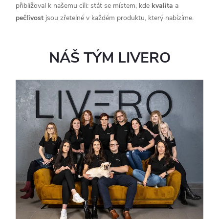
přibližoval k našemu cíli: stát se místem, kde
kvalita
a
pečlivost
jsou zřetelné v každém produktu, který nabízíme.
NÁŠ TÝM LIVERO