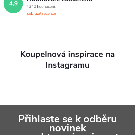
4,9
4340 hodnocení
Zobrazit recenze
Koupelnová inspirace na
Instagramu
Z
Přihlaste se k odběru
á
novinek
p