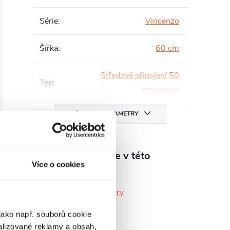
Série
:
Vincenzo
Šířka
:
60 cm
Středové připojení 50
Typ
:
mm/boční
VŠECHNY PARAMETRY
Produkt naleznete v této
Více o cookies
kategorii
Koupelnové radiátory
jako např. souborů cookie
alizované reklamy a obsah,