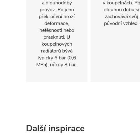
a dlouhodobý
v koupelnách. P
provoz. Po jeho
dlouhou dobu si
překročení hrozí
zachovává svůj
deformace,
původní vzhled.
netěsnosti nebo
prasknutí. U
koupelnových
radiátorů bývá
typicky 6 bar (0,6
MPa), někdy 8 bar.
Další inspirace