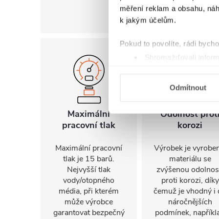
mm a z PEX trubek
měření reklam a obsahu, náh
průměru 16 mm
k jakým účelům.
Pokud to povolíte, rádi bych
Shromažďovali inform
Identifikovali vaše za
Zjistěte více o tom, jak zpr
Odmítnout
můžete kdykoliv změnit nebo 
Maximální
Odolnost prot
K personalizaci obsahu a re
pracovní tlak
korozi
cookie. Informace o tom, jak
tyto údaje mohou zkombinovat
Maximální pracovní
Výrobek je vyroben
používáte jejich služby.
tlak je 15 barů.
materiálu se
Nejvyšší tlak
zvýšenou odolnos
Udělíte-li souhlas, my a vyb
vody/otopného
proti korozi, díky
reklamu. Jak Google zpracov
média, při kterém
čemuž je vhodný i
používá informace z webů a
může výrobce
náročnějších
garantovat bezpečný
podmínek, napříkl