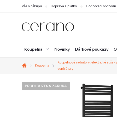
Přejít
Vše o nákupu
Doprava a platby
Hodnocení obchodu
na
obsah
Koupelna
Novinky
Dárkové poukazy
O
Koupelnové radiátory, elektrické sušáky
Koupelna
Domů
ventilátory
PRODLOUŽENÁ ZÁRUKA