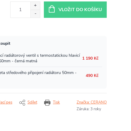
VLOŽIT DO KOŠÍKU
dací pes
Sdílet
Tisk
Značka:
CERANO
Záruka
:
3 roky