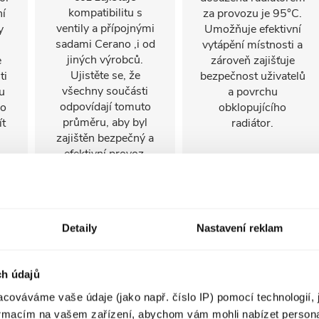
kompatibilitu s
í
za provozu je 95°C.
ventily a přípojnými
y
Umožňuje efektivní
sadami Cerano ,i od
vytápění místnosti a
jiných výrobců.
e
zároveň zajišťuje
Ujistěte se, že
ti
bezpečnost uživatelů
všechny součásti
u
a povrchu
odpovídají tomuto
ro
obklopujícího
průměru, aby byl
ít
radiátor.
zajištěn bezpečný a
efektivní provoz.
ní
ho
Detaily
Nastavení reklam
u.
ou
ch údajů
ch
cováváme vaše údaje (jako např. číslo IP) pomocí technologií, 
15
formacím na vašem zařízení, abychom vám mohli nabízet person