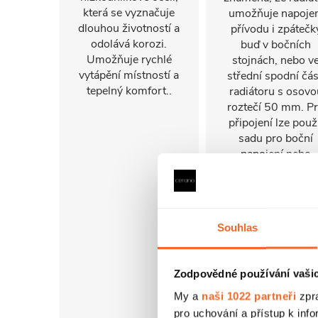
která se vyznačuje
umožňuje napojen
dlouhou životností a
přívodu i zpátečk
odolává korozi.
buď v bočních
Umožňuje rychlé
stojnách, nebo v
vytápění místností a
střední spodní čás
tepelný komfort..
radiátoru s osovo
roztečí 50 mm. P
připojení lze použ
sadu pro boční
napojení nebo
armaturu pro spod
napojení, která
spojuje přívod a
zpátečku do jedno
Souhlas
kompaktního celk
Součástí balení js
také připojovací
Zodpovědné používání vaši
adaptéry pro
rozvody z měděný
My a
naši 1022 partneři
zpra
trubek o průměru 
pro uchování a přístup k in