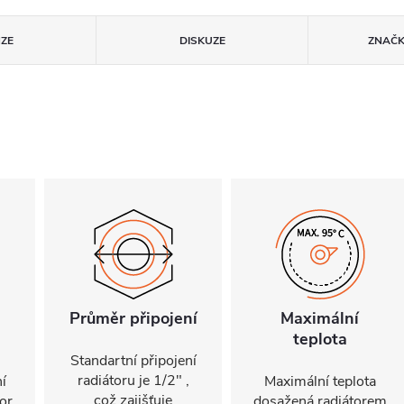
ZE
DISKUZE
ZNAČ
Průměr připojení
Maximální
teplota
Standartní připojení
radiátoru je 1/2" ,
í
Maximální teplota
což zajišťuje
or
dosažená radiátorem