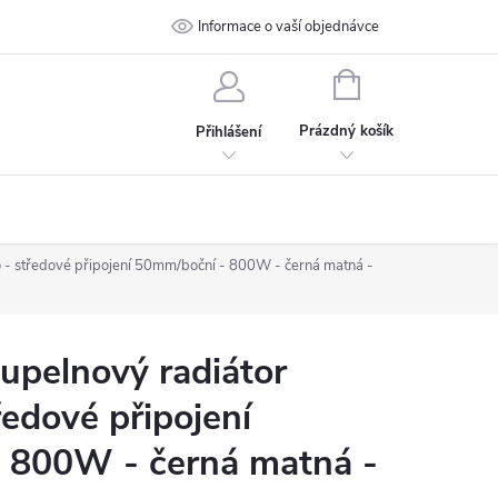
 podmínky
Ochrana osobních údajů
Informace o vaší objednávce
Kontakt
NÁKUPNÍ
KOŠÍK
Prázdný košík
Přihlášení
- středové připojení 50mm/boční - 800W - černá matná -
pelnový radiátor
ředové připojení
 800W - černá matná -