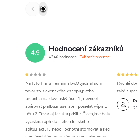
Hodnocení zákazníků
4,9
4340 hodnocení
Zobrazit recenze
Na túto firmu nemám slov.Objednal som
Rychlé dod
tovar zo slovenského eshopu,platba
také super
prebehla na slovenský účet.1., nevedeli
P
spárovať platbu,musel som posielať výpis z
2
účtu.2.,Tovar aj fartúra prišli z Čiech,kde bola
vyčíslená dph do iného členského
štátu.Faktúru neboli ochotní stornovať a keď
som žiadal že tovar kúpim znova ako novú