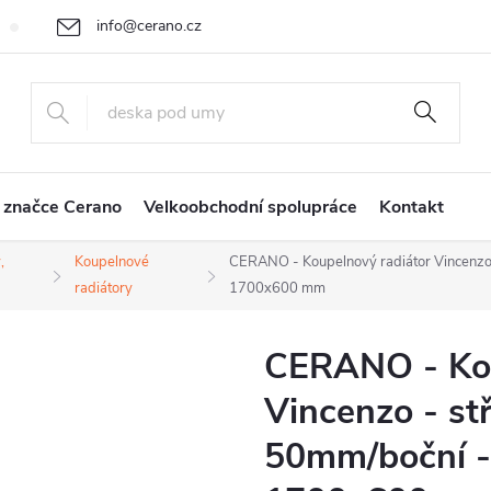
info@cerano.cz
Cenová nabídka na míru
Vrácení zboží a reklamace
Obchodní
+420 226 400 232
 značce Cerano
Velkoobchodní spolupráce
Kontakt
,
Koupelnové
CERANO - Koupelnový radiátor Vincenzo 
radiátory
1700x600 mm
CERANO - Kou
Vincenzo - st
50mm/boční -