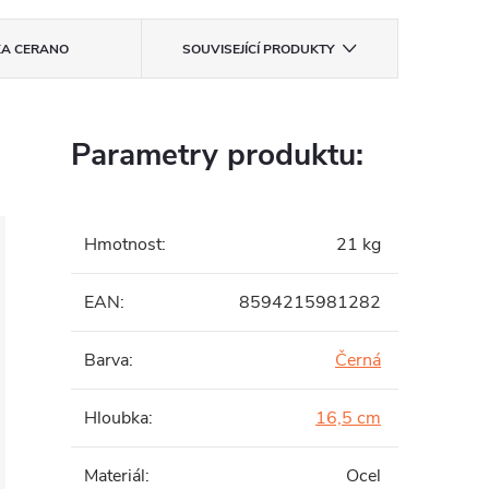
KA
CERANO
SOUVISEJÍCÍ PRODUKTY
Parametry produktu:
Hmotnost
:
21 kg
EAN
:
8594215981282
Barva
:
Černá
Hloubka
:
16,5 cm
Materiál
:
Ocel