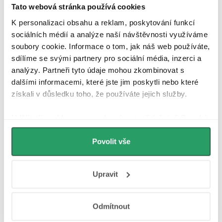
speciálně použitý vhodný typ mosazi, ze které byly rukávy
Tato webová stránka používá cookies
vyrobeny, usnadňuje jejich zkrácení na vhodnou délku
K personalizaci obsahu a reklam, poskytování funkcí
nerezová rozeta pokrytá barvou je dvojitě chráněna proti
sociálních médií a analýze naší návštěvnosti využíváme
kondenzační korozi
soubory cookie. Informace o tom, jak náš web používáte,
Poznámka: Rozety by měly být instalovány před připojením
sdílíme se svými partnery pro sociální média, inzerci a
radiátoru k systému. Ke zkrácení manžety použijte speciální ostrý
analýzy. Partneři tyto údaje mohou zkombinovat s
dalšími informacemi, které jste jim poskytli nebo které
nástroj na řezání měděných trubek.
získali v důsledku toho, že používáte jejich služby.
Parametry produktu
Udělíte-li souhlas, my a vybraní partneři (včetně Googlu)
můžeme používat cookies pro analytiku a
Soubory ke stažení
personalizovanou reklamu. Jak Google zpracovává
Povolit vše
osobní údaje najdete na stránkách
Business Data
Recenze
Responsibility
a
Jak Google používá informace z
Upravit
webů a aplikací
.
Diskuse
Značka
Odmítnout