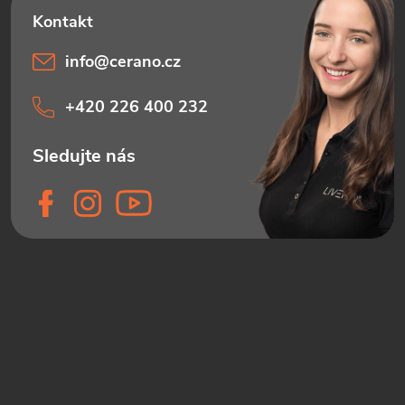
info
@
cerano.cz
+420 226 400 232