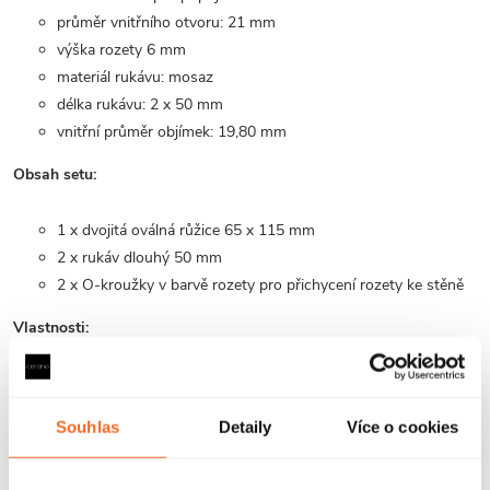
průměr vnitřního otvoru: 21 mm
výška rozety 6 mm
materiál rukávu: mosaz
délka rukávu: 2 x 50 mm
vnitřní průměr objímek: 19,80 mm
Obsah setu:
1 x dvojitá oválná růžice 65 x 115 mm
2 x rukáv dlouhý 50 mm
2 x O-kroužky v barvě rozety pro přichycení rozety ke stěně
Vlastnosti:
růžice má dva otvory pro průchod přípojek radiátorů s roztečí
50 mm
Souhlas
Detaily
Více o cookies
50 mm dlouhé maskovací manžety pasují na spojovací trubky
o průměru 16 mm - PEX a 15; 18 mm - měď