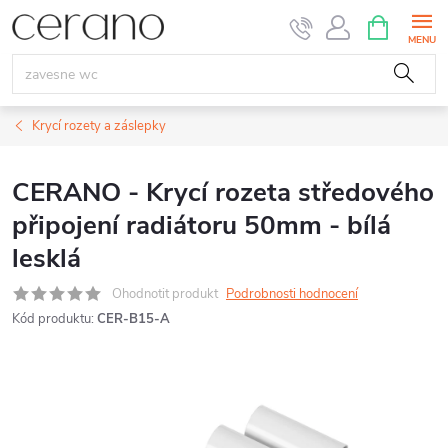
Přejít
NÁKUPNÍ
KOŠÍK
na
obsah
Krycí rozety a záslepky
CERANO - Krycí rozeta středového
připojení radiátoru 50mm - bílá
lesklá
Ohodnotit produkt
Podrobnosti hodnocení
Kód produktu:
CER-B15-A