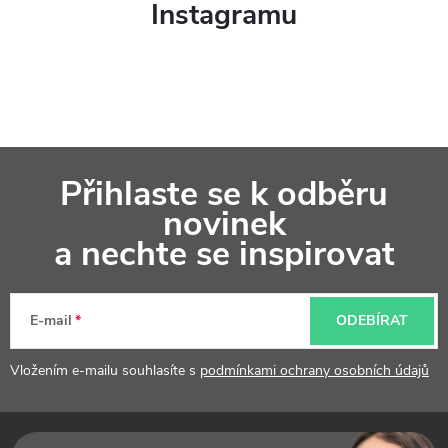
Instagramu
Z
Přihlaste se k odběru
á
novinek
p
a nechte se inspirovat
a
t
E-mail
ODEBÍRAT
í
Vložením e-mailu souhlasíte s
podmínkami ochrany osobních údajů