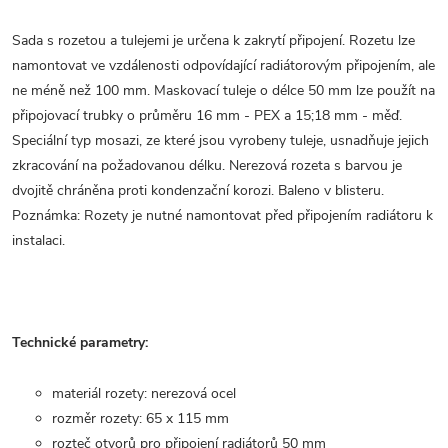
Sada s rozetou a tulejemi je určena k zakrytí připojení. Rozetu lze
namontovat ve vzdálenosti odpovídající radiátorovým připojením, ale
ne méně než 100 mm. Maskovací tuleje o délce 50 mm lze použít na
připojovací trubky o průměru 16 mm - PEX a 15;18 mm - měď.
Speciální typ mosazi, ze které jsou vyrobeny tuleje, usnadňuje jejich
zkracování na požadovanou délku. Nerezová rozeta s barvou je
dvojitě chráněna proti kondenzační korozi. Baleno v blisteru.
Poznámka: Rozety je nutné namontovat před připojením radiátoru k
instalaci.
Technické parametry:
materiál rozety: nerezová ocel
rozměr rozety: 65 x 115 mm
rozteč otvorů pro připojení radiátorů 50 mm