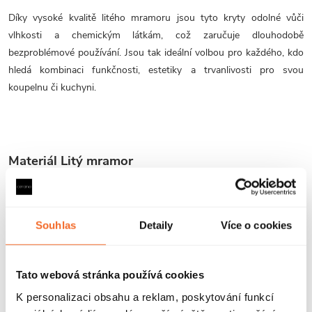
Díky vysoké kvalitě litého mramoru jsou tyto kryty odolné vůči
vlhkosti a chemickým látkám, což zaručuje dlouhodobě
bezproblémové používání. Jsou tak ideální volbou pro každého, kdo
hledá kombinaci funkčnosti, estetiky a trvanlivosti pro svou
koupelnu či kuchyni.
Materiál Litý mramor
Jedná se o velice moderní kompozitní materiál vyráběný kombinací
pryskyřice a minerálních plniv. Díky této kombinaci se materiál stává
Souhlas
Detaily
Více o cookies
velmi odolným proti poškrábání, nárazům a chemikáliím. Je tedy
ideálním materiálem pro koupelny a kuchyně. Je ekologicky šetrný,
neabsorbuje tekutiny a je odolný vůči skvrnám, což zajišťuje jeho
Tato webová stránka používá cookies
snadnou a nenáročnou údržbu.
Litý mramor nachází uplatnění v
K personalizaci obsahu a reklam, poskytování funkcí
různých oblastech, včetně výroby umyvadel, van, pracovních desek,