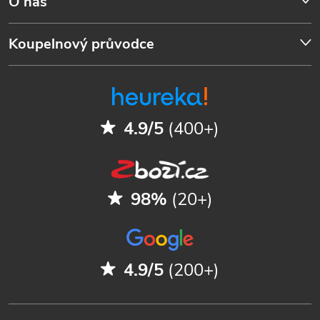
O nás
Koupelnový průvodce
4.9/5
(400+)
98%
(20+)
4.9/5
(200+)