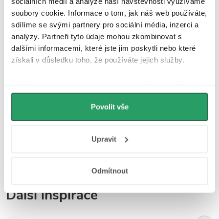
sociálních médií a analýze naší návštěvnosti využíváme
podlah, stěn a mnoho dalšího. Jeho flexibilita a výjimečné vlastnosti
soubory cookie. Informace o tom, jak náš web používáte,
jej činí vhodným pro interiéry i exteriéry.
sdílíme se svými partnery pro sociální média, inzerci a
analýzy. Partneři tyto údaje mohou zkombinovat s
dalšími informacemi, které jste jim poskytli nebo které
Parametry produktu
získali v důsledku toho, že používáte jejich služby.
Soubory ke stažení
Udělíte-li souhlas, my a vybraní partneři (včetně Googlu)
můžeme používat cookies pro analytiku a
Recenze
personalizovanou reklamu. Jak Google zpracovává
Povolit vše
osobní údaje najdete na stránkách
Business Data
Diskuse
Responsibility
a
Jak Google používá informace z
Upravit
webů a aplikací
.
Značka
Odmítnout
Další inspirace