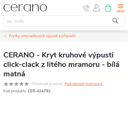
Přejít
NÁKUPNÍ
KOŠÍK
na
obsah
Krytky umyvadlových výpustí a přepadů
CERANO - Kryt kruhové výpusti
click-clack z litého mramoru - bílá
matná
Ohodnotit produkt
Podrobnosti hodnocení
Kód produktu:
CER-424792