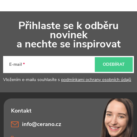
Z
Přihlaste se k odběru
á
novinek
p
a nechte se inspirovat
a
t
E-mail
ODEBÍRAT
í
Vložením e-mailu souhlasíte s
podmínkami ochrany osobních údajů
info
@
cerano.cz