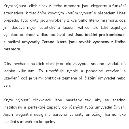
Kryty výpustí click-clack z litého mramoru jsou elegantní a funkční
alternativou k tradičním kovovým krytům výpustí s přepadem i bez
přepadu. Tyto kryty jsou vyrobeny z kvalitního litého mramoru, což
jim dodává nejen estetický a luxusní vzhled, ale také zajišťuje
vysokou odolnost a dlouhou životnost.
Jsou ideální pro kombinaci
s našimi umyvadly Cerano, které jsou rovněž vyrobeny z litého
mramoru.
Díky mechanismu click-clack je odtoková výpust snadno ovladatelná
jedním kliknutím. To umožňuje rychlé a pohodlné otevření a
uzavření, což je velmi praktické zejména při čištění umyvadel nebo
van.
Kryty výpustí click-clack jsou navrženy tak, aby se snadno
instalovaly a perfektně zapadly do různých typů umyvadel či van.
Jejich elegantní design a barevné varianty umožňují harmonické
sladění s interiérem koupelny.