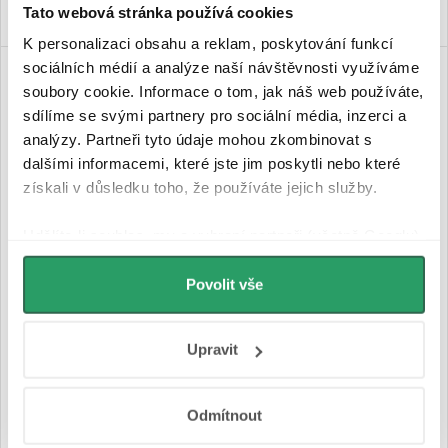
Tato webová stránka používá cookies
K personalizaci obsahu a reklam, poskytování funkcí
sociálních médií a analýze naší návštěvnosti využíváme
soubory cookie. Informace o tom, jak náš web používáte,
sdílíme se svými partnery pro sociální média, inzerci a
analýzy. Partneři tyto údaje mohou zkombinovat s
dalšími informacemi, které jste jim poskytli nebo které
získali v důsledku toho, že používáte jejich služby.
Udělíte-li souhlas, my a vybraní partneři (včetně Googlu)
můžeme používat cookies pro analytiku a
CERANO - Kryt vanové výpusti
CERANO - Kryt vanové výpusti
personalizovanou reklamu. Jak Google zpracovává
Povolit vše
click-clack - kartáčovaná
click-clack - růžově zlatá
osobní údaje najdete na stránkách
Business Data
zlatá
Responsibility
a
Jak Google používá informace z
Upravit
webů a aplikací
.
Skladem
Skladem
Odmítnout
290 Kč
290 Kč