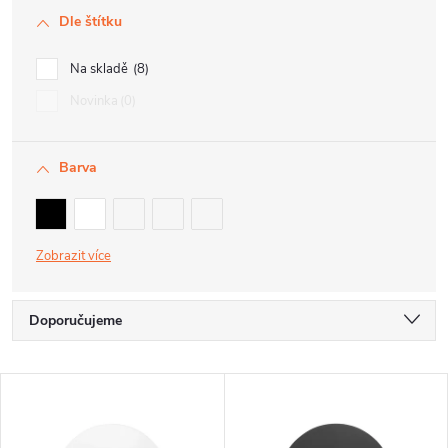
Dle štítku
Na skladě
8
Novinka
0
Barva
Zobrazit
Ř
Doporučujeme
a
Nejlevnější
V
z
Nejdražší
ý
e
Nejprodávanější