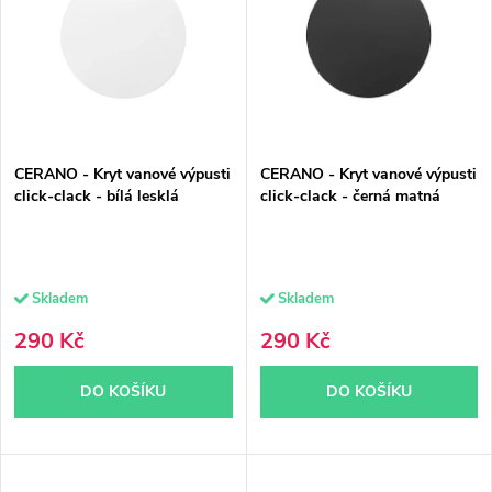
p
n
Abecedně
i
í
s
p
p
r
CERANO - Kryt vanové výpusti
CERANO - Kryt vanové výpusti
r
o
click-clack - bílá lesklá
click-clack - černá matná
o
d
d
u
Skladem
Skladem
u
k
290 Kč
290 Kč
k
t
DO KOŠÍKU
DO KOŠÍKU
t
ů
ů