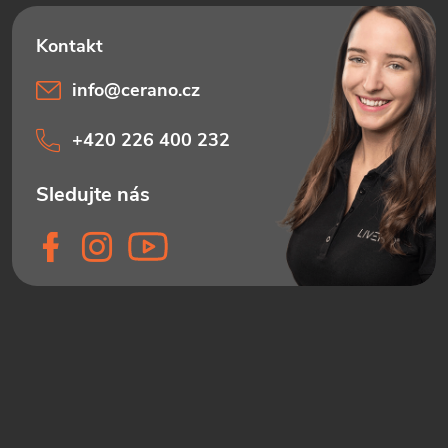
info
@
cerano.cz
+420 226 400 232