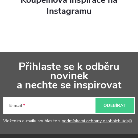
r
Instagramu
v
k
y
v
Z
ý
Přihlaste se k odběru
á
p
novinek
p
a nechte se inspirovat
i
a
s
t
u
E-mail
ODEBÍRAT
í
Vložením e-mailu souhlasíte s
podmínkami ochrany osobních údajů