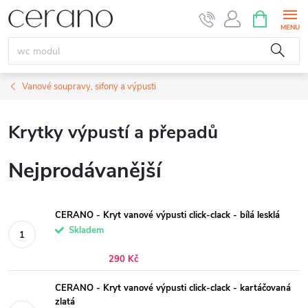
Přejít
NÁKUPNÍ
KOŠÍK
na
obsah
Vanové soupravy, sifony a výpusti
Krytky výpustí a přepadů
Nejprodávanější
CERANO - Kryt vanové výpusti click-clack - bílá lesklá
Skladem
290 Kč
CERANO - Kryt vanové výpusti click-clack - kartáčovaná
zlatá