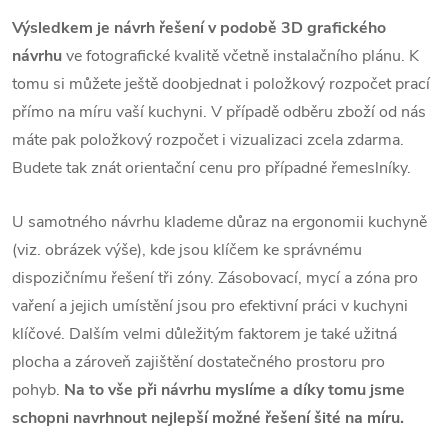
Výsledkem je návrh řešení v podobě 3D grafického
návrhu
ve fotografické kvalitě včetně instalačního plánu. K
tomu si můžete ještě doobjednat i položkový rozpočet prací
přímo na míru vaší kuchyni. V případě odběru zboží od nás
máte pak položkový rozpočet i vizualizaci zcela zdarma.
Budete tak znát orientační cenu pro případné řemeslníky.
U samotného návrhu klademe důraz na ergonomii kuchyně
(viz. obrázek výše), kde jsou klíčem ke správnému
dispozičnímu řešení tři zóny. Zásobovací, mycí a zóna pro
vaření a jejich umístění jsou pro efektivní práci v kuchyni
klíčové. Dalším velmi důležitým faktorem je také užitná
plocha a zároveň zajištění dostatečného prostoru pro
pohyb.
Na to vše při návrhu myslíme a díky tomu jsme
schopni navrhnout nejlepší možné řešení šité na míru.