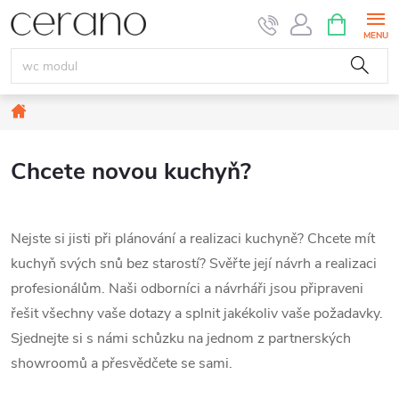
Přejít
NÁKUPNÍ
KOŠÍK
na
obsah
Domů
Chcete novou kuchyň?
Nejste si jisti při plánování a realizaci kuchyně? Chcete mít
kuchyň svých snů bez starostí? Svěřte její návrh a realizaci
profesionálům. Naši odborníci a návrháři jsou připraveni
řešit všechny vaše dotazy a splnit jakékoliv vaše požadavky.
Sjednejte si s námi schůzku na jednom z partnerských
showroomů a přesvědčete se sami.