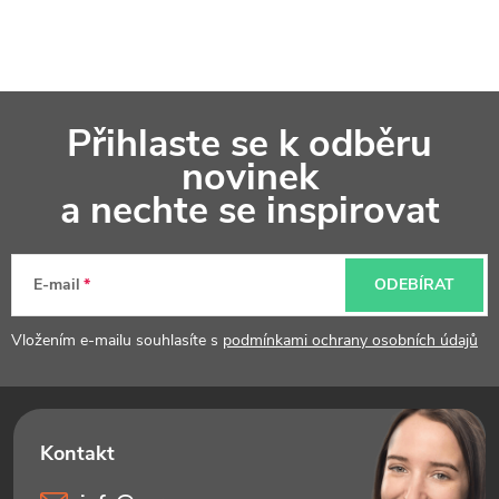
Z
Přihlaste se k odběru
á
novinek
p
a nechte se inspirovat
a
t
E-mail
ODEBÍRAT
í
Vložením e-mailu souhlasíte s
podmínkami ochrany osobních údajů