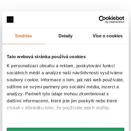
Souhlas
Detaily
Více o cookies
Tato webová stránka používá cookies
K personalizaci obsahu a reklam, poskytování funkcí
sociálních médií a analýze naší návštěvnosti využíváme
soubory cookie. Informace o tom, jak náš web používáte,
4. Realizace na klíč
sdílíme se svými partnery pro sociální média, inzerci a
analýzy. Partneři tyto údaje mohou zkombinovat s
Zajišťujeme montáž kuchyně proškolenými pracovníky s
dalšími informacemi, které jste jim poskytli nebo které
mnohaletými zkušenostmi v oboru. Pokud chcete
realizaci
získali v důsledku toho, že používáte jejich služby.
kuchyně bez starostí, na klíč a se zaručeným výsledkem,
kontaktujte nás. Pokud nechcete poptávat další firmy (např.
Udělíte-li souhlas, my a vybraní partneři (včetně Googlu)
můžeme používat cookies pro analytiku a
likvidaci staré kuchyně, vyzdění jádra, popř. přípravu