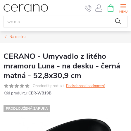
Přejít
NÁKUPNÍ
KOŠÍK
na
obsah
Na desku
CERANO - Umyvadlo z litého
mramoru Luna - na desku - černá
matná - 52,8x30,9 cm
Ohodnotit produkt
Podrobnosti hodnocení
Kód produktu:
CER-WB19B
PRODLOUŽENÁ ZÁRUKA