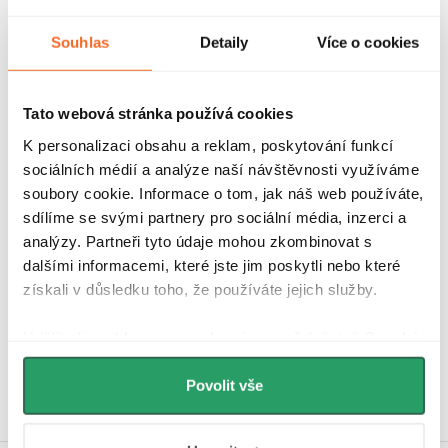
Značka
Souhlas
Detaily
Více o cookies
Tato webová stránka používá cookies
Další inspirace
K personalizaci obsahu a reklam, poskytování funkcí
sociálních médií a analýze naší návštěvnosti využíváme
soubory cookie. Informace o tom, jak náš web používáte,
sdílíme se svými partnery pro sociální média, inzerci a
analýzy. Partneři tyto údaje mohou zkombinovat s
dalšími informacemi, které jste jim poskytli nebo které
získali v důsledku toho, že používáte jejich služby.
Hodnocení zákazníků
4,9
4340 hodnocení
Udělíte-li souhlas, my a vybraní partneři (včetně Googlu)
Zobrazit recenze
můžeme používat cookies pro analytiku a
personalizovanou reklamu. Jak Google zpracovává
Povolit vše
osobní údaje najdete na stránkách
Business Data
Responsibility
a
Jak Google používá informace z