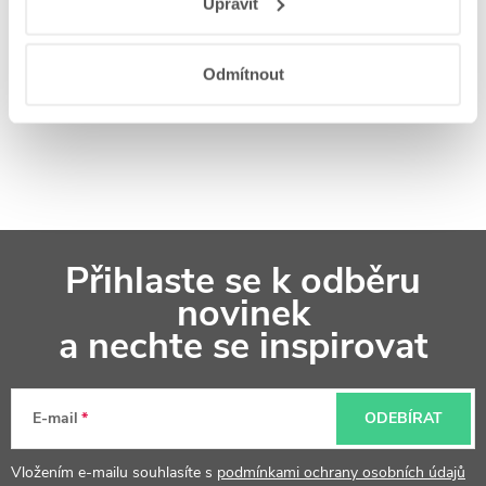
Upravit
webů a aplikací
.
Koupelnová inspirace na
Odmítnout
Instagramu
Z
Přihlaste se k odběru
á
novinek
p
a nechte se inspirovat
a
t
E-mail
ODEBÍRAT
í
Vložením e-mailu souhlasíte s
podmínkami ochrany osobních údajů