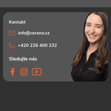
info
@
cerano.cz
+420 226 400 232