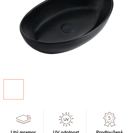
Litý mramor
UV odolnost
Prodloužená