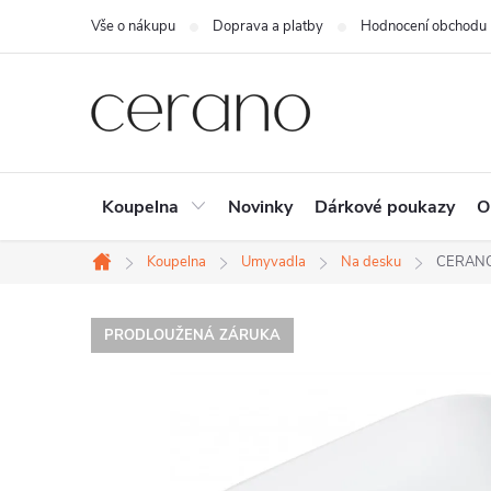
Přejít
Vše o nákupu
Doprava a platby
Hodnocení obchodu
na
obsah
Koupelna
Novinky
Dárkové poukazy
O
Koupelna
Umyvadla
Na desku
CERANO -
Domů
PRODLOUŽENÁ ZÁRUKA