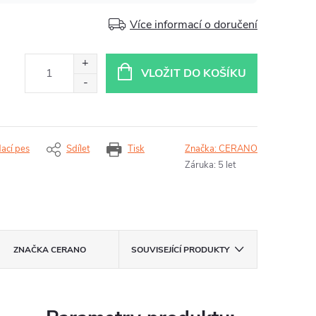
Více informací o doručení
VLOŽIT DO KOŠÍKU
dací pes
Sdílet
Tisk
Značka:
CERANO
Záruka
:
5 let
ZNAČKA
CERANO
SOUVISEJÍCÍ PRODUKTY