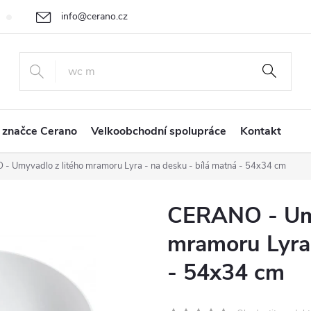
info@cerano.cz
Cenová nabídka na míru
Vrácení zboží a reklamace
Obchodní
+420 226 400 232
 značce Cerano
Velkoobchodní spolupráce
Kontakt
 Umyvadlo z litého mramoru Lyra - na desku - bílá matná - 54x34 cm
CERANO - Umy
mramoru Lyra 
- 54x34 cm