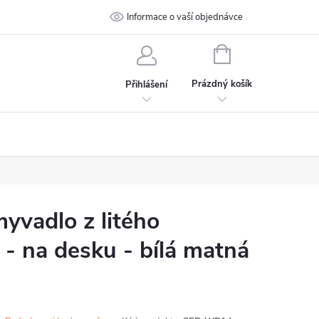
 podmínky
Ochrana osobních údajů
Informace o vaší objednávce
Kontakt
NÁKUPNÍ
KOŠÍK
Prázdný košík
Přihlášení
vadlo z litého
- na desku - bílá matná