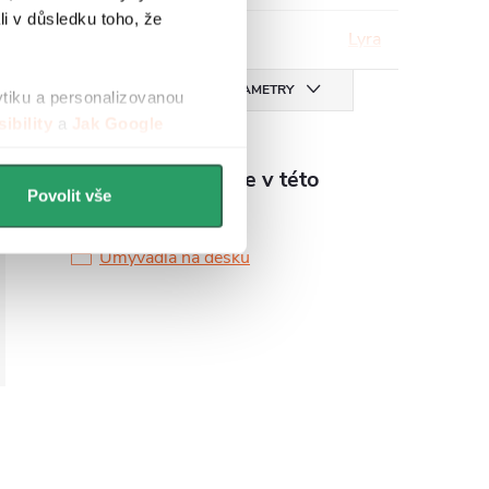
li v důsledku toho, že
Série
:
Lyra
VŠECHNY PARAMETRY
ytiku a personalizovanou
ibility
a
Jak Google
Produkt naleznete v této
Povolit vše
kategorii
Umyvadla na desku