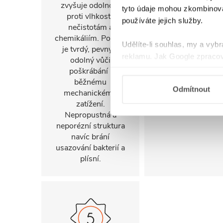
zvyšuje odolnost
praktický, protože 
tyto údaje mohou zkombinovat
proti vlhkosti,
něm nejsou tak
používáte jejich služby.
nečistotám a
viditelné otisky pr
chemikáliím. Povrch
a vodní skvrny a
Udělíte-li souhlas, my a vyb
je tvrdý, pevný a
následná údržba 
reklamu. Jak Google zpracov
odolný vůči
udržování čistoty 
používá informace z webů a
poškrábání i
tak mnohem snažš
běžnému
Odmítnout
mechanickému
zatížení.
Nepropustná a
neporézní struktura
navíc brání
usazování bakterií a
plísní.