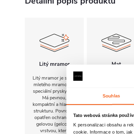
Detailní popis produktu
Litý mramor
Mat
Litý mramor je směs
Matný povrch
mletého mramoru a
umyvadel světlo
speciální pryskyřice.
neodráží a tak
Souhlas
Má pevnou,
poskytuje klidnější
kompaktní a hladkou
uvolněnější
strukturu. Povrch je
atmosféru, což dá
Tato webová stránka použív
opatřen ochrannou
nenápadný, ale
gelovou (gelcoat)
elegantní design.
K personalizaci obsahu a re
vrstvou, která
Tento povrch je
cookie. Informace o tom, jak