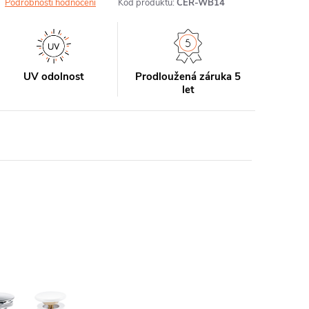
Podrobnosti hodnocení
Kód produktu:
CER-WB14
UV odolnost
Prodloužená záruka 5
let