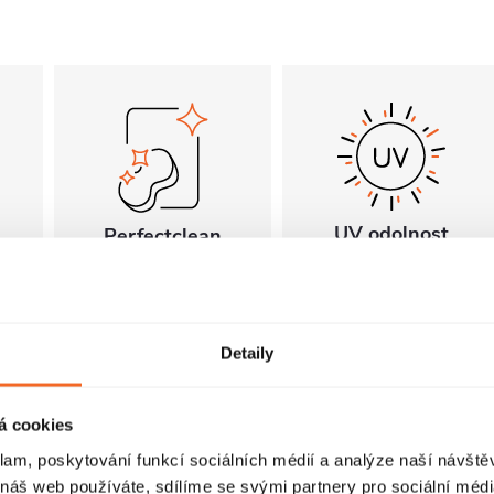
UV odolnost
Perfectclean
Odolnost vůči UV
PerfectClean je
záření je zajištěna
povrchová úprava s
použitím UV
vodoodpudivými a
Detaily
stabilizátorů,
 a
nenasákavými
kvalitních pigmentů
vlastnostmi, která
a kontrolované
vá
usnadňuje čištění,
á cookies
výrobní technologie,
omezuje usazování
které omezují
nečistot a pomáhá
klam, poskytování funkcí sociálních médií a analýze naší návšt
degradaci materiálu
udržovat výrobky
 náš web používáte, sdílíme se svými partnery pro sociální média