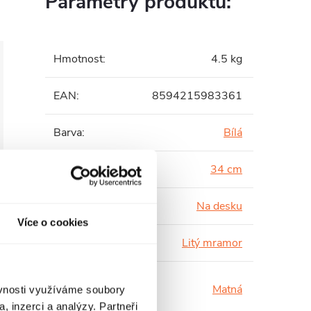
Parametry produktu:
Hmotnost
:
4.5 kg
EAN
:
8594215983361
Barva
:
Bílá
Hloubka
:
34 cm
Instalace
:
Na desku
Více o cookies
Materiál
:
Litý mramor
Povrchová
Matná
ěvnosti využíváme soubory
úprava
:
, inzerci a analýzy. Partneři