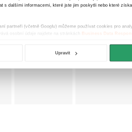
a změny barevnosti
na
déle čisté a
 s dalšími informacemi, které jste jim poskytli nebo které získa
při dlouhodobém
hygienické. Pro
vystavení UV záření.
stů
zachování těchto
vlastností
raní partneři (včetně Googlu) můžeme používat cookies pro anal
a
doporučujeme
ává osobní údaje najdete na stránkách
Business Data Respons
je
používat čisticí
 aplikací
.
í.
prostředky z naší
nabídky.
Upravit