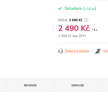
Skladem
(
)
>10 ks
3 690 Kč
2 490 Kč
/ ks
2 058 Kč bez DPH
Měrná
cena:
Dotaz k produktu
Hlí
RECENZE
DISKUZE