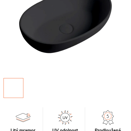
Litý mramor
UV odolnost
Prodloužená