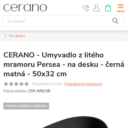
Přejít
NÁKUPNÍ
KOŠÍK
na
obsah
Na desku
CERANO - Umyvadlo z litého
mramoru Persea - na desku - černá
matná - 50x32 cm
Ohodnotit produkt
Podrobnosti hodnocení
Kód produktu:
CER-WB23B
PRODLOUŽENÁ ZÁRUKA