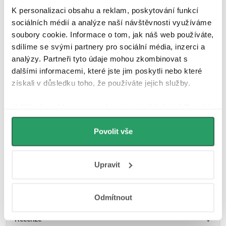
K personalizaci obsahu a reklam, poskytování funkcí
Litý mramor
sociálních médií a analýze naší návštěvnosti využíváme
soubory cookie. Informace o tom, jak náš web používáte,
Mat
sdílíme se svými partnery pro sociální média, inzerci a
analýzy. Partneři tyto údaje mohou zkombinovat s
Perfectclean
dalšími informacemi, které jste jim poskytli nebo které
získali v důsledku toho, že používáte jejich služby.
UV odolnost
Udělíte-li souhlas, my a vybraní partneři (včetně Googlu)
Prodloužená záruka 5 let
můžeme používat cookies pro analytiku a
personalizovanou reklamu. Jak Google zpracovává
Povolit vše
osobní údaje najdete na stránkách
Business Data
Responsibility
a
Jak Google používá informace z
Upravit
webů a aplikací
.
Parametry produktu
Soubory ke stažení
Odmítnout
Recenze