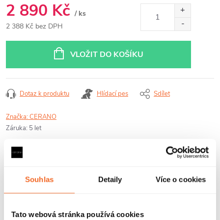
2 890 Kč
/ ks
2 388 Kč bez DPH
Měrná
cena:
VLOŽIT DO KOŠÍKU
Dotaz k produktu
Hlídací pes
Sdílet
Značka:
CERANO
Záruka
:
5 let
Souhlas
Detaily
Více o cookies
Popis produktu
Detailní popis produktu
Tato webová stránka používá cookies