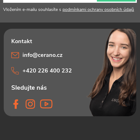
í
Vložením e-mailu souhlasíte s
podmínkami ochrany osobních údajů
info
@
cerano.cz
+420 226 400 232