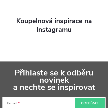
Koupelnová inspirace na
Instagramu
Z
Přihlaste se k odběru
á
novinek
p
a nechte se inspirovat
a
t
E-mail
ODEBÍRAT