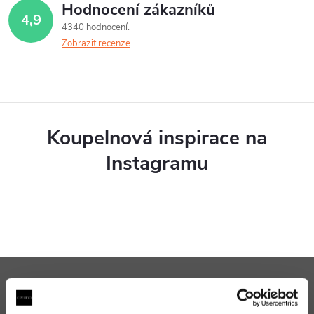
á
Hodnocení zákazníků
4,9
d
4340 hodnocení
Zobrazit recenze
a
c
í
p
Koupelnová inspirace na
r
Instagramu
v
k
y
v
Z
ý
Přihlaste se k odběru
á
p
novinek