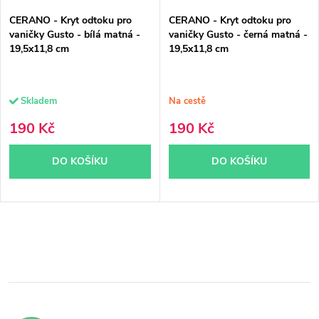
p
r
CERANO - Kryt odtoku pro
CERANO - Kryt odtoku pro
r
o
vaničky Gusto - bílá matná -
vaničky Gusto - černá matná -
19,5x11,8 cm
19,5x11,8 cm
o
d
d
u
Skladem
Na cestě
u
k
190 Kč
190 Kč
k
t
DO KOŠÍKU
DO KOŠÍKU
t
ů
ů
O
v
l