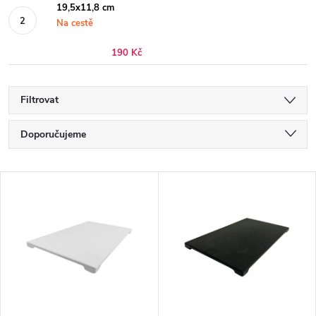
19,5x11,8 cm
Na cestě
190 Kč
Filtrovat
Ř
Doporučujeme
a
Nejlevnější
V
z
Nejdražší
ý
e
Nejprodávanější
p
n
Abecedně
i
í
s
p