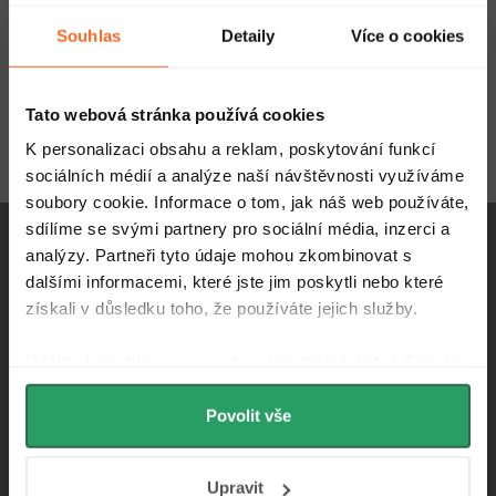
p
a nechte se inspirovat
i
Souhlas
Detaily
Více o cookies
a
s
t
u
E-mail
ODEBÍRAT
Tato webová stránka používá cookies
í
K personalizaci obsahu a reklam, poskytování funkcí
Vložením e-mailu souhlasíte s
podmínkami ochrany osobních údajů
sociálních médií a analýze naší návštěvnosti využíváme
soubory cookie. Informace o tom, jak náš web používáte,
sdílíme se svými partnery pro sociální média, inzerci a
analýzy. Partneři tyto údaje mohou zkombinovat s
dalšími informacemi, které jste jim poskytli nebo které
získali v důsledku toho, že používáte jejich služby.
info
@
cerano.cz
Udělíte-li souhlas, my a vybraní partneři (včetně Googlu)
+420 226 400 232
můžeme používat cookies pro analytiku a
personalizovanou reklamu. Jak Google zpracovává
Povolit vše
osobní údaje najdete na stránkách
Business Data
Responsibility
a
Jak Google používá informace z
Upravit
webů a aplikací
.