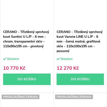
CERANO - Třístěnný sprchový
CERANO - Třístěnný sprchový
kout Santini U L/P - 6 mm -
kout Varone LINE U L/P - 6
chrom, transparentní sklo -
mm - černá matná, grafitové
110x90x195 cm - pivotový
sklo - 110x100x195 cm -
posuvný
Skladem
Skladem
10 770 Kč
12 270 Kč
DO KOŠÍKU
DO KOŠÍKU
PRODLOUŽENÁ ZÁRUKA
PRODLOUŽENÁ ZÁRUKA