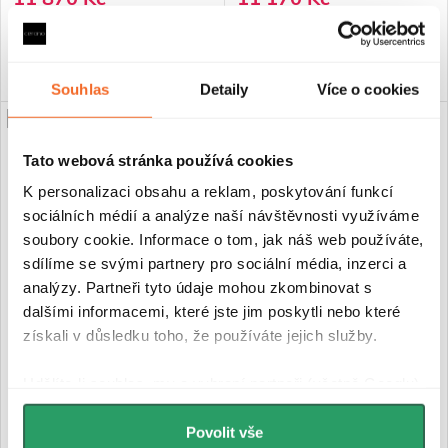
DO KOŠÍKU
DO KOŠÍKU
Souhlas
Detaily
Více o cookies
PRODLOUŽENÁ ZÁRUKA
PRODLOUŽENÁ ZÁRUKA
Tato webová stránka používá cookies
K personalizaci obsahu a reklam, poskytování funkcí
sociálních médií a analýze naší návštěvnosti využíváme
soubory cookie. Informace o tom, jak náš web používáte,
sdílíme se svými partnery pro sociální média, inzerci a
analýzy. Partneři tyto údaje mohou zkombinovat s
dalšími informacemi, které jste jim poskytli nebo které
CERANO - Třístěnný sprchový
CERANO - Třístěnný sprchový
získali v důsledku toho, že používáte jejich služby.
kout Varone LINE U L/P - 6
kout Varone LINE U L/P - 6
mm - černá matná,
mm - černá matná,
Udělíte-li souhlas, my a vybraní partneři (včetně Googlu)
transparentní sklo -
transparentní sklo -
můžeme používat cookies pro analytiku a
110x70x195 cm - posuvný
110x80x195 cm - posuvný
personalizovanou reklamu. Jak Google zpracovává
Povolit vše