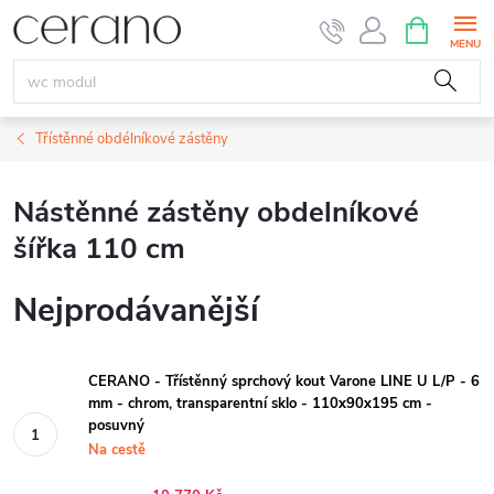
Přejít
NÁKUPNÍ
KOŠÍK
na
obsah
Třístěnné obdélníkové zástěny
Nástěnné zástěny obdelníkové
šířka 110 cm
Nejprodávanější
CERANO - Třístěnný sprchový kout Varone LINE U L/P - 6
mm - chrom, transparentní sklo - 110x90x195 cm -
posuvný
Na cestě