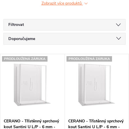
Zobrazit více produktů
Filtrovat
Ř
Doporučujeme
a
Nejlevnější
V
z
PRODLOUŽENÁ ZÁRUKA
PRODLOUŽENÁ ZÁRUKA
Nejdražší
ý
e
Nejprodávanější
p
n
Abecedně
i
í
s
p
p
r
CERANO - Třístěnný sprchový
CERANO - Třístěnný sprchový
r
o
kout Santini U L/P - 6 mm -
kout Santini U L/P - 6 mm -