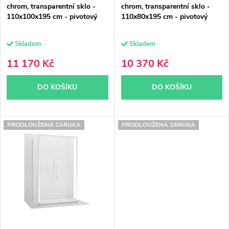
chrom, transparentní sklo -
chrom, transparentní sklo -
o
d
110x100x195 cm - pivotový
110x80x195 cm - pivotový
d
u
Skladem
Skladem
u
k
11 170 Kč
10 370 Kč
k
t
DO KOŠÍKU
DO KOŠÍKU
t
ů
ů
PRODLOUŽENÁ ZÁRUKA
PRODLOUŽENÁ ZÁRUKA