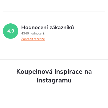
v
l
á
Hodnocení zákazníků
4,9
d
4340 hodnocení
Zobrazit recenze
a
c
í
p
Koupelnová inspirace na
r
Instagramu
v
k
y