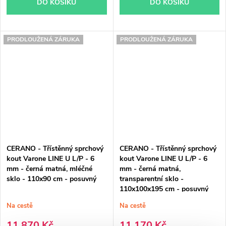
DO KOŠÍKU
DO KOŠÍKU
PRODLOUŽENÁ ZÁRUKA
PRODLOUŽENÁ ZÁRUKA
CERANO - Třístěnný sprchový
CERANO - Třístěnný sprchový
kout Varone LINE U L/P - 6
kout Varone LINE U L/P - 6
mm - černá matná, mléčné
mm - černá matná,
sklo - 110x90 cm - posuvný
transparentní sklo -
110x100x195 cm - posuvný
Na cestě
Na cestě
11 870 Kč
11 170 Kč