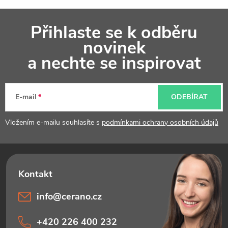
v
Z
ý
Přihlaste se k odběru
á
p
novinek
p
a nechte se inspirovat
i
a
s
t
u
E-mail
ODEBÍRAT
í
Vložením e-mailu souhlasíte s
podmínkami ochrany osobních údajů
info
@
cerano.cz
+420 226 400 232