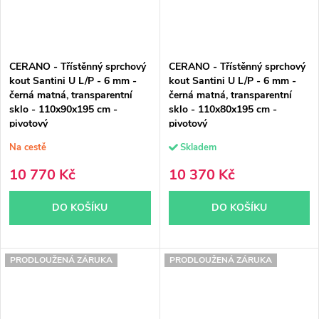
CERANO - Třístěnný sprchový
CERANO - Třístěnný sprchový
kout Santini U L/P - 6 mm -
kout Santini U L/P - 6 mm -
černá matná, transparentní
černá matná, transparentní
sklo - 110x90x195 cm -
sklo - 110x80x195 cm -
pivotový
pivotový
Na cestě
Skladem
10 770 Kč
10 370 Kč
DO KOŠÍKU
DO KOŠÍKU
PRODLOUŽENÁ ZÁRUKA
PRODLOUŽENÁ ZÁRUKA