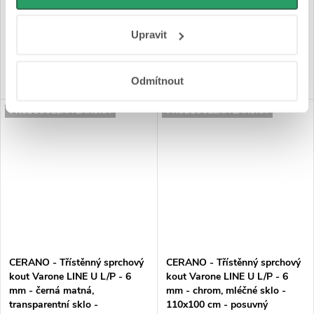
Na cestě
Na cestě
osobní údaje najdete na stránkách
Business Data
Responsibility
a
Jak Google používá informace z
10 170 Kč
10 370 Kč
Upravit
webů a aplikací
.
DO KOŠÍKU
DO KOŠÍKU
Odmítnout
PRODLOUŽENÁ ZÁRUKA
PRODLOUŽENÁ ZÁRUKA
CERANO - Třístěnný sprchový
CERANO - Třístěnný sprchový
kout Varone LINE U L/P - 6
kout Varone LINE U L/P - 6
mm - černá matná,
mm - chrom, mléčné sklo -
transparentní sklo -
110x100 cm - posuvný