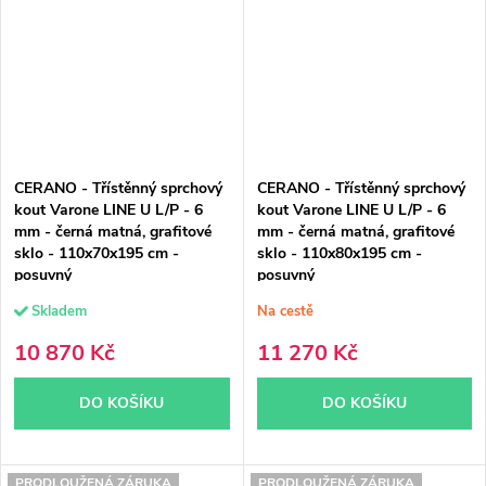
CERANO - Třístěnný sprchový
CERANO - Třístěnný sprchový
kout Varone LINE U L/P - 6
kout Varone LINE U L/P - 6
mm - černá matná, grafitové
mm - černá matná, grafitové
sklo - 110x70x195 cm -
sklo - 110x80x195 cm -
posuvný
posuvný
Skladem
Na cestě
10 870 Kč
11 270 Kč
DO KOŠÍKU
DO KOŠÍKU
PRODLOUŽENÁ ZÁRUKA
PRODLOUŽENÁ ZÁRUKA