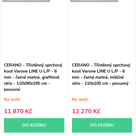
CERANO - Třístěnný sprchový
CERANO - Třístěnný sprchový
kout Varone LINE U L/P - 6
kout Varone LINE U L/P - 6
mm - černá matná, grafitové
mm - černá matná, mléčné
sklo - 110x90x195 cm -
sklo - 110x100 cm - posuvný
posuvný
Na cestě
Na cestě
11 870 Kč
12 270 Kč
DO KOŠÍKU
DO KOŠÍKU