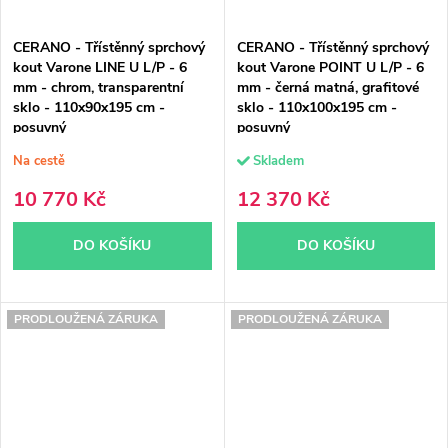
CERANO - Třístěnný sprchový
CERANO - Třístěnný sprchový
kout Varone LINE U L/P - 6
kout Varone POINT U L/P - 6
mm - chrom, transparentní
mm - černá matná, grafitové
sklo - 110x90x195 cm -
sklo - 110x100x195 cm -
posuvný
posuvný
Na cestě
Skladem
10 770 Kč
12 370 Kč
DO KOŠÍKU
DO KOŠÍKU
PRODLOUŽENÁ ZÁRUKA
PRODLOUŽENÁ ZÁRUKA