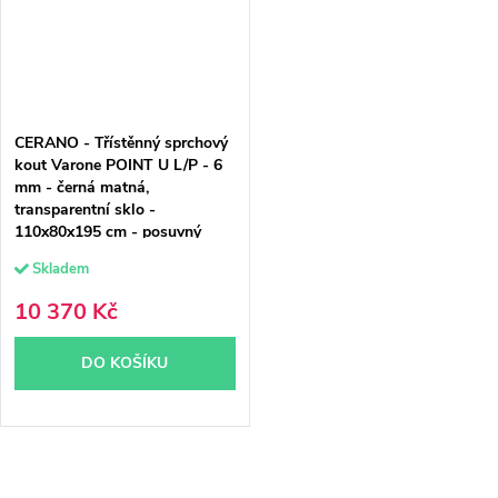
CERANO - Třístěnný sprchový
kout Varone POINT U L/P - 6
mm - černá matná,
transparentní sklo -
110x80x195 cm - posuvný
Skladem
10 370 Kč
DO KOŠÍKU
O