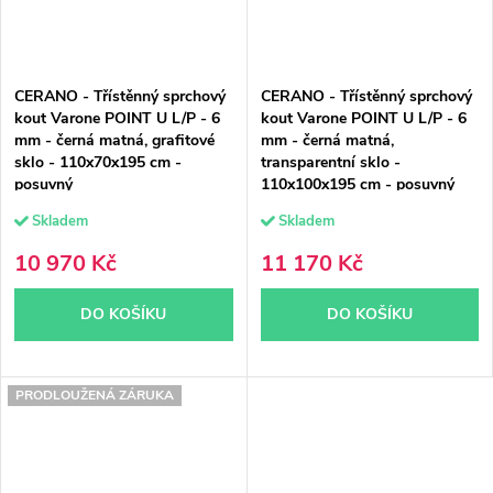
CERANO - Třístěnný sprchový
CERANO - Třístěnný sprchový
kout Varone POINT U L/P - 6
kout Varone POINT U L/P - 6
mm - černá matná, grafitové
mm - černá matná,
sklo - 110x70x195 cm -
transparentní sklo -
posuvný
110x100x195 cm - posuvný
Skladem
Skladem
10 970 Kč
11 170 Kč
DO KOŠÍKU
DO KOŠÍKU
PRODLOUŽENÁ ZÁRUKA