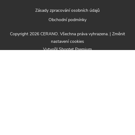
Zásady zpracování osobních údajů
Obchodní podmínky
Copyright 2026
CERANO
. Všechna práva vyhrazena.
|
Změnit
nastavení cookies
Vytvořil Shoptet Premium
Nabízená sada se skládá z následujících produktů:
CERANO -
CERANO - Boční
Sprchové posuvné
stěna Varone L/P -
dveře Varone LINE
6 mm - chrom,