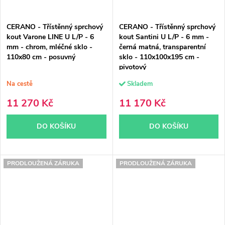
CERANO - Třístěnný sprchový
CERANO - Třístěnný sprchový
kout Varone LINE U L/P - 6
kout Santini U L/P - 6 mm -
mm - chrom, mléčné sklo -
černá matná, transparentní
110x80 cm - posuvný
sklo - 110x100x195 cm -
pivotový
Na cestě
Skladem
11 270 Kč
11 170 Kč
DO KOŠÍKU
DO KOŠÍKU
PRODLOUŽENÁ ZÁRUKA
PRODLOUŽENÁ ZÁRUKA