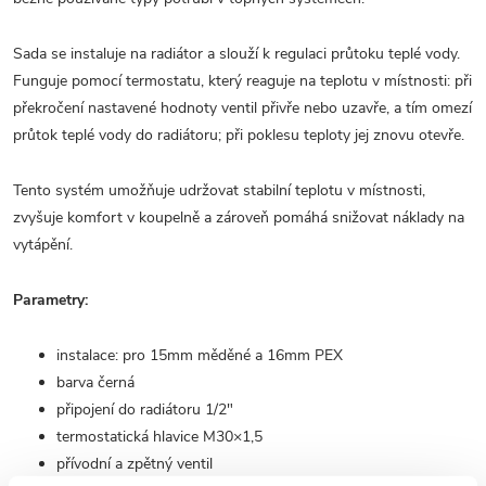
Sada se instaluje na radiátor a slouží k regulaci průtoku teplé vody.
Funguje pomocí termostatu, který reaguje na teplotu v místnosti: při
překročení nastavené hodnoty ventil přivře nebo uzavře, a tím omezí
průtok teplé vody do radiátoru; při poklesu teploty jej znovu otevře.
Tento systém umožňuje udržovat stabilní teplotu v místnosti,
zvyšuje komfort v koupelně a zároveň pomáhá snižovat náklady na
vytápění.
Parametry:
instalace: pro 15mm měděné a 16mm PEX
barva černá
připojení do radiátoru 1/2"
termostatická hlavice M30×1,5
přívodní a zpětný ventil