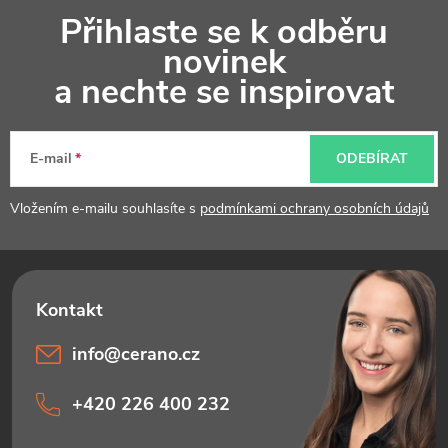
Z
Přihlaste se k odběru
á
novinek
p
a nechte se inspirovat
a
t
E-mail
ODEBÍRAT
í
Vložením e-mailu souhlasíte s
podmínkami ochrany osobních údajů
info
@
cerano.cz
+420 226 400 232