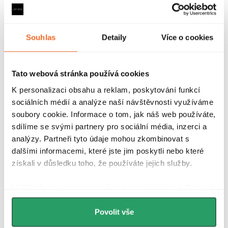
univerzální montáž termoventilu: vlevo nebo vpravo
maximální provozní teplota: 110°C
rozsah nastavení teploty: od 6 do 28°C
Souhlas
Detaily
Více o cookies
Parametry produktu
Tato webová stránka používá cookies
Recenze
K personalizaci obsahu a reklam, poskytování funkcí
sociálních médií a analýze naší návštěvnosti využíváme
Diskuse
soubory cookie. Informace o tom, jak náš web používáte,
sdílíme se svými partnery pro sociální média, inzerci a
Značka
analýzy. Partneři tyto údaje mohou zkombinovat s
dalšími informacemi, které jste jim poskytli nebo které
získali v důsledku toho, že používáte jejich služby.
Další inspirace
Udělíte-li souhlas, my a vybraní partneři (včetně Googlu)
můžeme používat cookies pro analytiku a
personalizovanou reklamu. Jak Google zpracovává
Povolit vše
osobní údaje najdete na stránkách
Business Data