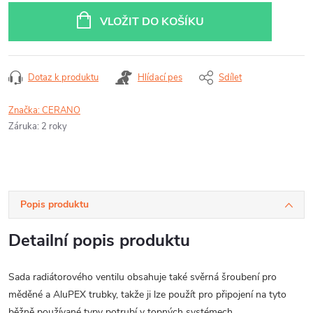
cena:
VLOŽIT DO KOŠÍKU
Dotaz k produktu
Hlídací pes
Sdílet
Značka:
CERANO
Záruka
:
2 roky
Popis produktu
Detailní popis produktu
Sada radiátorového ventilu obsahuje také svěrná šroubení pro
měděné a AluPEX trubky, takže ji lze použít pro připojení na tyto
běžně používané typy potrubí v topných systémech.