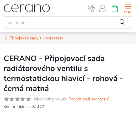
Přejít
NÁKUPNÍ
KOŠÍK
na
obsah
Připojovací sady a krycí rozety
CERANO - Připojovací sada
radiátorového ventilu s
termostatickou hlavicí - rohová -
černá matná
Ohodnotit produkt
Podrobnosti hodnocení
Kód produktu:
LIV-427