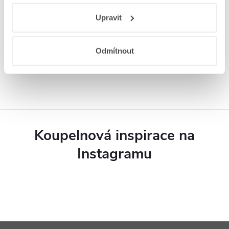
Responsibility
a
Jak Google používá informace z
Upravit
webů a aplikací
.
Hodnocení zákazníků
4,9
Odmítnout
4340 hodnocení
Zobrazit recenze
Koupelnová inspirace na
Instagramu