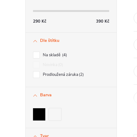
t
r
290
Kč
390
Kč
a
Dle štítku
n
n
Na skladě
4
í
Novinka
0
Prodloužená záruka
2
p
a
Barva
n
e
l
Tvar