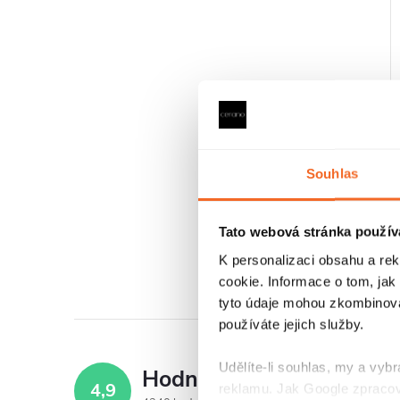
Souhlas
Tato webová stránka použív
K personalizaci obsahu a re
cookie. Informace o tom, jak
tyto údaje mohou zkombinovat
l
používáte jejich služby.
Udělíte-li souhlas, my a vyb
Hodnocení zákazníků
4,9
reklamu. Jak Google zpracov