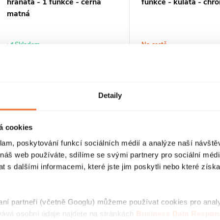
hranatá - 1 funkce - černá
funkce - kulatá - chr
matná
Skladem
Na cestě
390 Kč
290 Kč
DO KOŠÍKU
DO
Detaily
Kód:
CER-605077
K
á cookies
O
klam, poskytování funkcí sociálních médií a analýze naší návšt
v
 náš web používáte, sdílíme se svými partnery pro sociální média
 s dalšími informacemi, které jste jim poskytli nebo které získa
á
raní partneři (včetně Googlu) můžeme používat cookies pro anal
d
ává osobní údaje najdete na stránkách
Business Data Respons