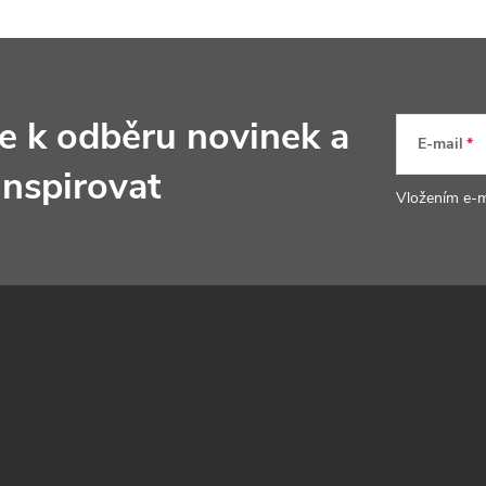
s
u
se k odběru novinek
a
E-mail
inspirovat
Vložením e-m