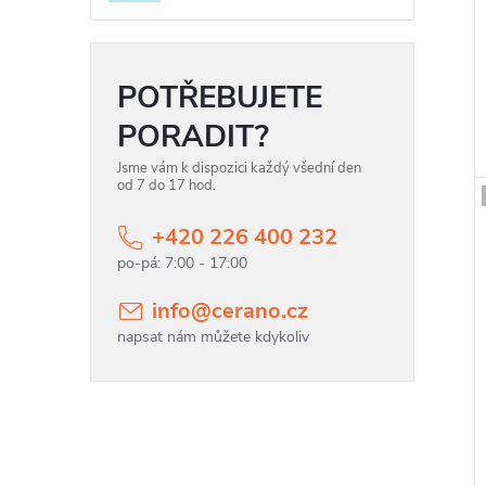
t
POTŘEBUJETE
t
PORADIT?
Jsme vám k dispozici každý všední den
od 7 do 17 hod.
+420 226 400 232
info
@
cerano.cz