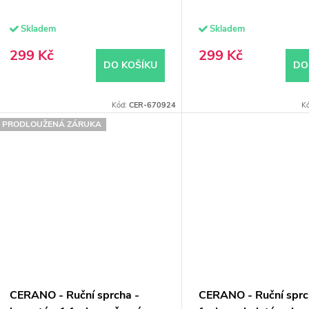
u
Skladem
Skladem
ů
k
299 Kč
299 Kč
DO KOŠÍKU
DO
ů
Kód:
CER-670924
K
PRODLOUŽENÁ ZÁRUKA
CERANO - Ruční sprcha -
CERANO - Ruční sprc