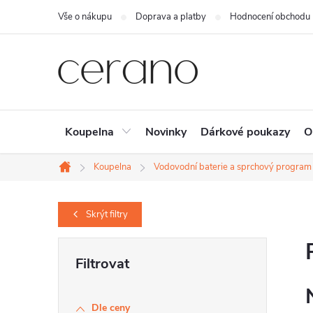
Přejít
Vše o nákupu
Doprava a platby
Hodnocení obchodu
na
obsah
Koupelna
Novinky
Dárkové poukazy
O
Koupelna
Vodovodní baterie a sprchový program
Domů
Skrýt
filtry
P
o
s
Dle ceny