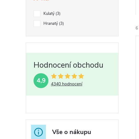
Kulatý
3
Hranatý
3
6
í
i
4,9
4340 hodnocení
r
r
Vše o nákupu