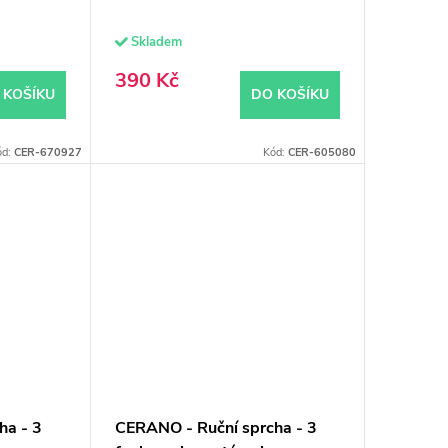
Skladem
390 Kč
 KOŠÍKU
DO KOŠÍKU
ód:
CER-670927
Kód:
CER-605080
ha - 3
CERANO - Ruční sprcha - 3