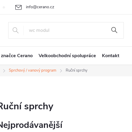
info@cerano.cz
Cenová nabídka na míru
Vrácení zboží a reklamace
Obchodní
+420 226 400 232
 značce Cerano
Velkoobchodní spolupráce
Kontakt
Sprchový / vanový program
Ruční sprchy
Ruční sprchy
Nejprodávanější