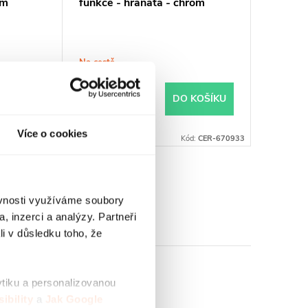
om
funkce - hranatá - chrom
Na cestě
290 Kč
 KOŠÍKU
DO KOŠÍKU
Více o cookies
ód:
CER-670930
Kód:
CER-670933
ěvnosti využíváme soubory
, inzerci a analýzy. Partneři
li v důsledku toho, že
ytiku a personalizovanou
ibility
a
Jak Google