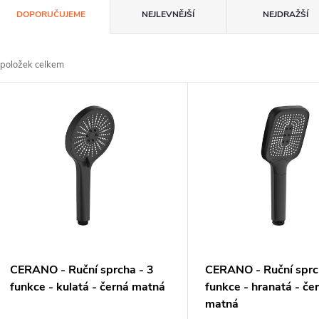
Ř
DOPORUČUJEME
NEJLEVNĚJŠÍ
NEJDRAŽŠÍ
a
z
položek celkem
e
V
n
ý
p
p
s
o
p
d
CERANO - Ruční sprcha - 3
CERANO - Ruční sprc
u
o
funkce - kulatá - černá matná
funkce - hranatá - če
matná
k
d