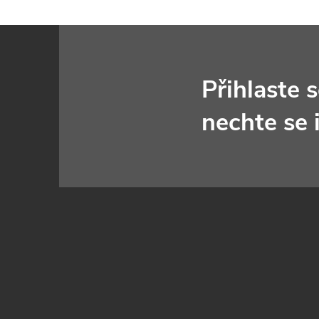
Z
á
Přihlaste 
p
nechte se 
a
t
í