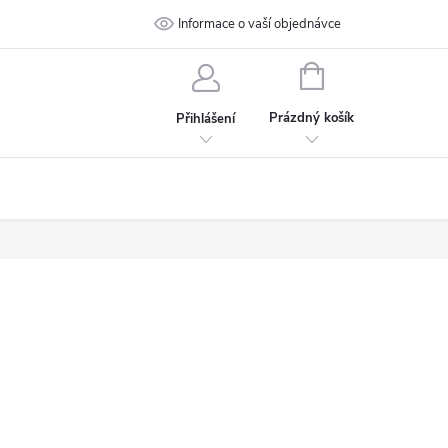
 podmínky
Ochrana osobních údajů
Informace o vaší objednávce
Kontakt
NÁKUPNÍ
KOŠÍK
Prázdný košík
Přihlášení