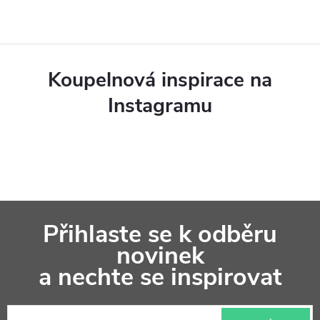
n
v
í
k
y
Koupelnová inspirace na
v
Instagramu
ý
p
i
s
Z
u
Přihlaste se k odběru
á
novinek
p
a nechte se inspirovat
a