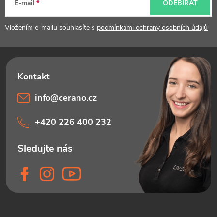
t
E-mail
ODEBÍRAT
í
Vložením e-mailu souhlasíte s
podmínkami ochrany osobních údajů
info
@
cerano.cz
+420 226 400 232