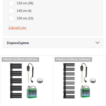
120 cm
36
140 cm
4
150 cm
10
Zobrazit
Ř
Doporučujeme
a
Nejlevnější
V
z
PRODLOUŽENÁ ZÁRUKA
PRODLOUŽENÁ ZÁRUKA
Nejdražší
ý
e
Nejprodávanější
p
n
Abecedně
i
í
s
p
p