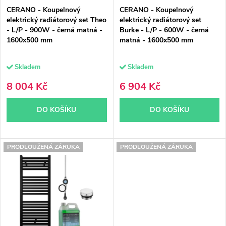
r
CERANO - Koupelnový
CERANO - Koupelnový
r
o
elektrický radiátorový set Theo
elektrický radiátorový set
- L/P - 900W - černá matná -
Burke - L/P - 600W - černá
o
d
1600x500 mm
matná - 1600x500 mm
d
u
Skladem
Skladem
u
k
8 004 Kč
6 904 Kč
k
t
DO KOŠÍKU
DO KOŠÍKU
t
ů
ů
PRODLOUŽENÁ ZÁRUKA
PRODLOUŽENÁ ZÁRUKA