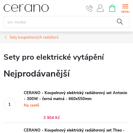
Přejít
NÁKUPNÍ
KOŠÍK
na
obsah
Sety koupelnových radiátorů
Sety pro elektrické vytápění
Nejprodávanější
CERANO - Koupelnový elektrický radiátorový set Antonio
- 300W - černá matná - 660x550mm
Na cestě
3 904 Kč
CERANO - Koupelnový elektrický radiátorový set Theo -