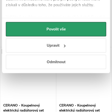
získali v důsledku toho, že používáte jejich služby.
Skladem
Skladem
Udělíte-li souhlas, my a vybraní partneři (včetně Googlu)
4 104 Kč
5 004 Kč
můžeme používat cookies pro analytiku a
personalizovanou reklamu. Jak Google zpracovává
Povolit vše
DO KOŠÍKU
DO KOŠÍKU
osobní údaje najdete na stránkách
Business Data
Responsibility
a
Jak Google používá informace z
Upravit
webů a aplikací
.
PRODLOUŽENÁ ZÁRUKA
PRODLOUŽENÁ ZÁRUKA
Odmítnout
CERANO - Koupelnový
CERANO - Koupelnový
elektrický radiátorový set
elektrický radiátorový set