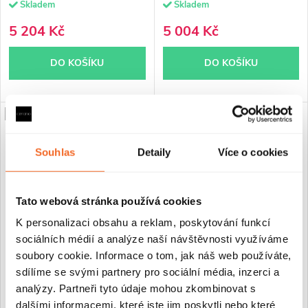
Skladem
Skladem
5 204 Kč
5 004 Kč
DO KOŠÍKU
DO KOŠÍKU
PRODLOUŽENÁ ZÁRUKA
PRODLOUŽENÁ ZÁRUKA
Souhlas
Detaily
Více o cookies
Tato webová stránka používá cookies
K personalizaci obsahu a reklam, poskytování funkcí
sociálních médií a analýze naší návštěvnosti využíváme
soubory cookie. Informace o tom, jak náš web používáte,
CERANO - Koupelnový
CERANO - Koupelnový
sdílíme se svými partnery pro sociální média, inzerci a
elektrický radiátorový set
elektrický radiátorový set
analýzy. Partneři tyto údaje mohou zkombinovat s
Lincoln - 300W - černá matná
Lincoln - 600W - černá matná
- 1200x500 mm
- 1800x500 mm
dalšími informacemi, které jste jim poskytli nebo které