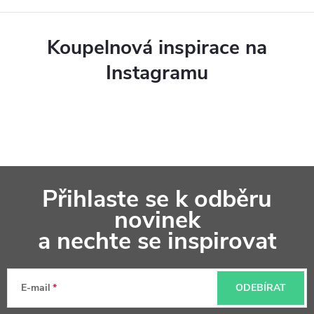
Koupelnová inspirace na
Instagramu
Z
Přihlaste se k odběru
á
novinek
p
a nechte se inspirovat
a
t
E-mail
ODEBÍRAT