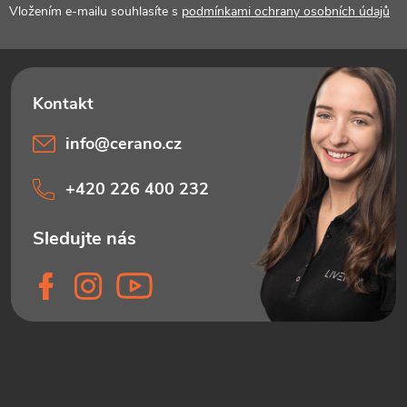
í
Vložením e-mailu souhlasíte s
podmínkami ochrany osobních údajů
info
@
cerano.cz
+420 226 400 232