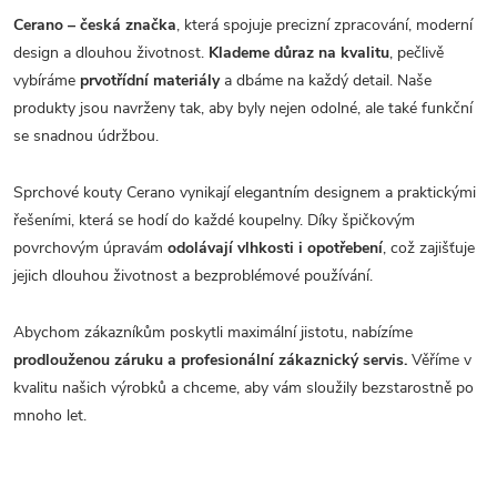
Cerano – česká značka
, která spojuje precizní zpracování, moderní
design a dlouhou životnost.
Klademe důraz na kvalitu
, pečlivě
vybíráme
prvotřídní materiály
a dbáme na každý detail. Naše
produkty jsou navrženy tak, aby byly nejen odolné, ale také funkční
se snadnou údržbou.
Sprchové kouty Cerano vynikají elegantním designem a praktickými
řešeními, která se hodí do každé koupelny. Díky špičkovým
povrchovým úpravám
odolávají vlhkosti i opotřebení
, což zajišťuje
jejich dlouhou životnost a bezproblémové používání.
Abychom zákazníkům poskytli maximální jistotu, nabízíme
prodlouženou záruku a profesionální zákaznický servis.
Věříme v
kvalitu našich výrobků a chceme, aby vám sloužily bezstarostně po
mnoho let.