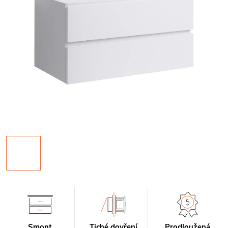
Smont
Tiché dovření
Prodloužená