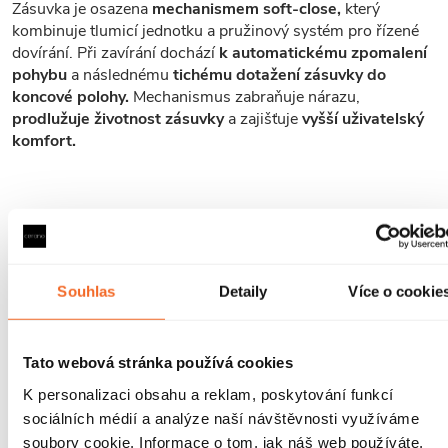
Zásuvka je osazena
mechanismem soft-close,
který
kombinuje tlumicí jednotku a pružinový systém pro řízené
dovírání. Při zavírání dochází
k automatickému zpomalení
pohybu
a následnému
tichému dotažení
zásuvky do
koncové polohy.
Mechanismus zabraňuje nárazu,
prodlužuje životnost zásuvky
a zajišťuje
vyšší uživatelský
komfort.
Způsob instalace
Skříňka je určena k
montáži na zeď
a je vybavena
Souhlas
Detaily
Více o cookie
regulovatelným kováním,
umístěným na korpusu skříňky
pod horním vlysem, umožňujícím
výškové i rovinné
seřízení.
V zásuvce je připraven
krytý výřez pro instalaci
Tato webová stránka používá cookies
umyvadlového sifonu.
K personalizaci obsahu a reklam, poskytování funkcí
sociálních médií a analýze naší návštěvnosti využíváme
soubory cookie. Informace o tom, jak náš web používáte,