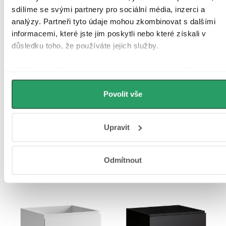
sdílíme se svými partnery pro sociální média, inzerci a
analýzy. Partneři tyto údaje mohou zkombinovat s dalšími
informacemi, které jste jim poskytli nebo které získali v
důsledku toho, že používáte jejich služby.
Udělíte-li souhlas, my a vybraní partneři (včetně Googlu)
můžeme používat cookies pro analytiku a personalizovanou
reklamu. Jak Google zpracovává osobní údaje najdete na
Povolit vše
stránkách
Business Data Responsibility
a
Jak Google
používá informace z webů a aplikací
.
Upravit
Objevte všechny naše série
Odmítnout