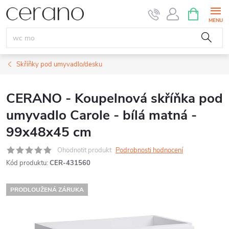
Přejít
NÁKUPNÍ
KOŠÍK
na
obsah
Skříňky pod umyvadlo/desku
CERANO - Koupelnová skříňka pod
umyvadlo Carole - bílá matná -
99x48x45 cm
Ohodnotit produkt
Podrobnosti hodnocení
Kód produktu:
CER-431560
PRODLOUŽENÁ ZÁRUKA