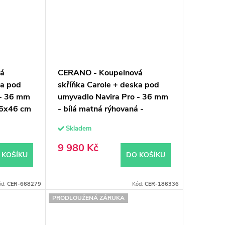
vá
CERANO - Koupelnová
ka pod
skříňka Carole + deska pod
 - 36 mm
umyvadlo Navira Pro - 36 mm
,6x46 cm
- bílá matná rýhovaná -
100x51,6x46 cm
Skladem
9 980 Kč
 KOŠÍKU
DO KOŠÍKU
ód:
CER-668279
Kód:
CER-186336
PRODLOUŽENÁ ZÁRUKA