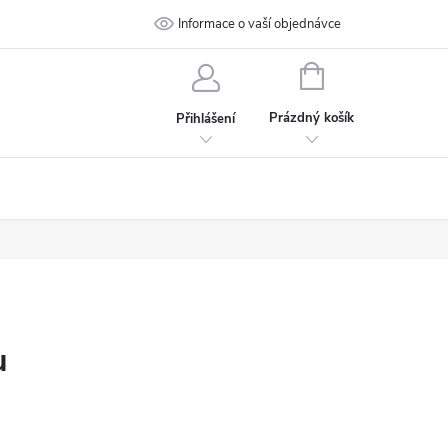
 podmínky
Ochrana osobních údajů
Informace o vaší objednávce
Kontakt
NÁKUPNÍ
KOŠÍK
Prázdný košík
Přihlášení
u