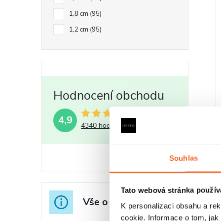
1,8 cm
95
1,2 cm
95
4,9
4340 hodnocení
Souhlas
Tato webová stránka použív
Vše o nákupu
K personalizaci obsahu a re
cookie. Informace o tom, jak