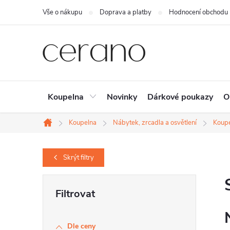
Přejít
Vše o nákupu
Doprava a platby
Hodnocení obchodu
na
obsah
Koupelna
Novinky
Dárkové poukazy
O
Koupelna
Nábytek, zrcadla a osvětlení
Koupe
Domů
Skrýt
filtry
P
o
s
Dle ceny