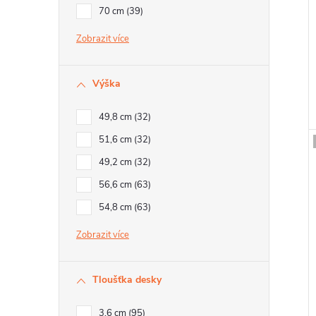
70 cm
39
t
Zobrazit
Výška
t
49,8 cm
32
51,6 cm
32
49,2 cm
32
56,6 cm
63
54,8 cm
63
Zobrazit
Tloušťka desky
3,6 cm
95