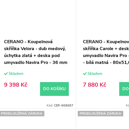
CERANO - Koupelnová
CERANO - Koupelno
skříňka Velora - dub medový,
skříňka Carole + des
úchytka zlatá + deska pod
umyvadlo Navira Pro
umyvadlo Navira Pro - 36 mm
- bílá matná - 80x51
- 70x56,6x46,5 cm
Skladem
Skladem
9 398 Kč
7 880 Kč
DO KOŠÍKU
DO
Kód:
CER-668687
K
PRODLOUŽENÁ ZÁRUKA
PRODLOUŽENÁ ZÁRUKA