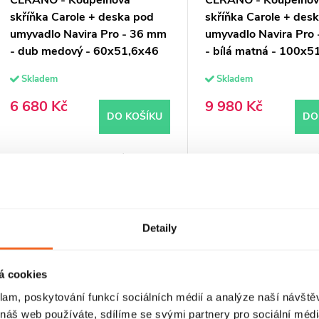
skříňka Carole + deska pod
skříňka Carole + des
umyvadlo Navira Pro - 36 mm
umyvadlo Navira Pro
- dub medový - 60x51,6x46
- bílá matná - 100x5
cm
cm
Skladem
Skladem
6 680 Kč
9 980 Kč
DO KOŠÍKU
DO
Kód:
CER-668315
K
PRODLOUŽENÁ ZÁRUKA
PRODLOUŽENÁ ZÁRUKA
Detaily
á cookies
klam, poskytování funkcí sociálních médií a analýze naší návšt
 náš web používáte, sdílíme se svými partnery pro sociální média