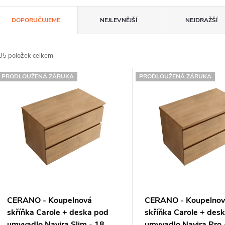
Ř
DOPORUČUJEME
NEJLEVNĚJŠÍ
NEJDRAŽŠÍ
a
z
85
položek celkem
e
V
PRODLOUŽENÁ ZÁRUKA
PRODLOUŽENÁ ZÁRUKA
n
ý
p
p
s
o
p
d
CERANO - Koupelnová
CERANO - Koupelno
u
o
skříňka Carole + deska pod
skříňka Carole + des
umyvadlo Navira Slim - 18
umyvadlo Navira Pro