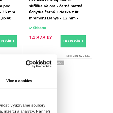
ka pod
skříňka Velora - černá matná,
 - 36 mm
úchytka černá + deska z lit.
1,6x46
mramoru Elanys - 12 mm -
bílá matná - 100x54,2x46,5
Skladem
cm
14 878 Kč
 KOŠÍKU
DO KOŠÍKU
ód:
CER-668261
Kód:
CER-679431
PRODLOUŽENÁ ZÁRUKA
Více o cookies
ěvnosti využíváme soubory
, inzerci a analýzy. Partneři