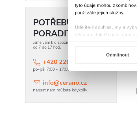
tyto údaje mohou zkombinovat
používáte jejich služby.
POTŘEBUJETE
Udělíte-li souhlas, my a vyb
PORADIT?
reklamu. Jak Google zpracov
používá informace z webů a
Jsme vám k dispozici každý všední den
od 7 do 17 hod.
Odmítnout
+420 226 400 232
info
@
cerano.cz