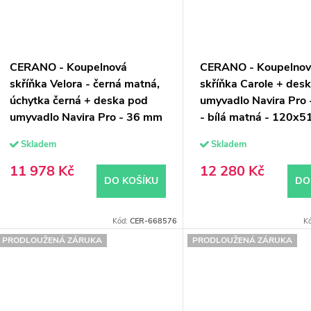
CERANO - Koupelnová
CERANO - Koupelno
skříňka Velora - černá matná,
skříňka Carole + des
úchytka černá + deska pod
umyvadlo Navira Pro
umyvadlo Navira Pro - 36 mm
- bílá matná - 120x5
- 100x56,6x46,5 cm
cm
Skladem
Skladem
11 978 Kč
12 280 Kč
DO KOŠÍKU
DO
Kód:
CER-668576
K
PRODLOUŽENÁ ZÁRUKA
PRODLOUŽENÁ ZÁRUKA