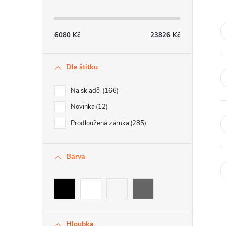
t
r
6080
Kč
23826
Kč
a
Dle štítku
n
n
Na skladě
166
í
Novinka
12
Prodloužená záruka
285
p
a
Barva
n
e
l
Hloubka