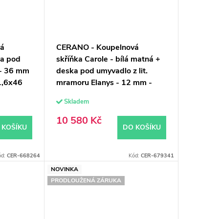
vá
CERANO - Koupelnová
ka pod
skříňka Carole - bílá matná +
 - 36 mm
deska pod umyvadlo z lit.
1,6x46
mramoru Elanys - 12 mm -
bílá matná - 80x49,2x46 cm
Skladem
10 580 Kč
 KOŠÍKU
DO KOŠÍKU
ód:
CER-668264
Kód:
CER-679341
NOVINKA
PRODLOUŽENÁ ZÁRUKA