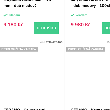
k
d
mm - dub medový -
- dub medový - 100
u
100x49,8x46 cm
cm
Skladem
Skladem
ů
k
9 180 Kč
9 980 Kč
DO KOŠÍKU
DO
ů
Kód:
CER-476405
K
PRODLOUŽENÁ ZÁRUKA
PRODLOUŽENÁ ZÁRUKA
CERANO - Koupelnová
CERANO - Koupelno