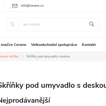
info@cerano.cz
Cenová nabídka na míru
Vrácení zboží a reklamace
Obchodní
+420 226 400 232
 značce Cerano
Velkoobchodní spolupráce
Kontakt
lnové skříňky
Skříňky pod umyvadlo s deskou
Skříňky pod umyvadlo s desko
Nejprodávanější