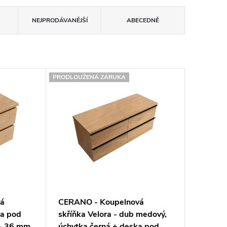
NEJPRODÁVANĚJŠÍ
ABECEDNĚ
PRODLOUŽENÁ ZÁRUKA
vá
CERANO - Koupelnová
ka pod
skříňka Velora - dub medový,
 - 36 mm
úchytka černá + deska pod