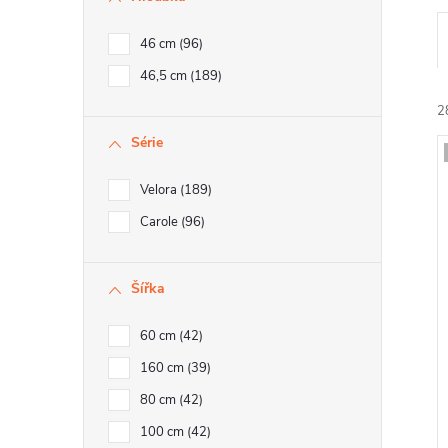
46 cm
96
46,5 cm
189
2
Série
Velora
189
í
Carole
96
i
Šířka
r
60 cm
42
160 cm
39
r
80 cm
42
100 cm
42