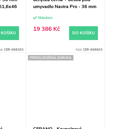
x51,6x46
umyvadlo Navira Pro - 36 mm
- 160x56,6x46,5 cm
Skladem
19 386 Kč
 KOŠÍKU
DO KOŠÍKU
ód:
CER-668303
Kód:
CER-668603
PRODLOUŽENÁ ZÁRUKA
vá
CERANO - Koupelnová