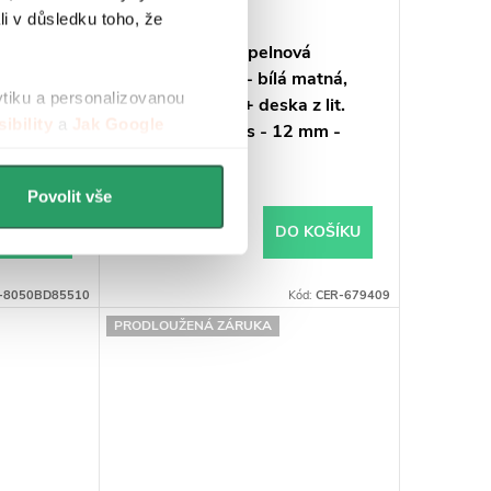
li v důsledku toho, že
vá
CERANO - Koupelnová
nově
skříňka Velora - bílá matná,
ytiku a personalizovanou
yvadlo z
úchytka černá + deska z lit.
ibility
a
Jak Google
 12 mm -
mramoru Elanys - 12 mm -
,2x46 cm
bílá matná - 80x54,2x46,5 cm
Skladem
Povolit vše
12 638 Kč
 KOŠÍKU
DO KOŠÍKU
-8050BD85510
Kód:
CER-679409
PRODLOUŽENÁ ZÁRUKA