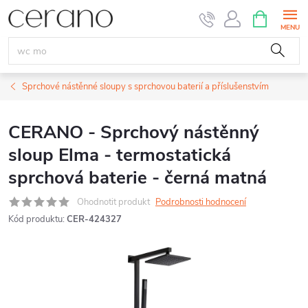
Přejít
NÁKUPNÍ
KOŠÍK
na
obsah
Sprchové nástěnné sloupy s sprchovou baterií a příslušenstvím
CERANO - Sprchový nástěnný
sloup Elma - termostatická
sprchová baterie - černá matná
Ohodnotit produkt
Podrobnosti hodnocení
Kód produktu:
CER-424327