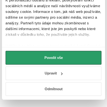
K personalizaci obsahu a reklam, poskytování funkcí
sociálních médií a analýze naší návštěvnosti využíváme
soubory cookie. Informace o tom, jak náš web používáte,
Parametry produktu
sdílíme se svými partnery pro sociální média, inzerci a
analýzy. Partneři tyto údaje mohou zkombinovat s
Recenze
dalšími informacemi, které jste jim poskytli nebo které
získali v důsledku toho, že používáte jejich služby.
Diskuse
Udělíte-li souhlas, my a vybraní partneři (včetně Googlu)
Značka
můžeme používat cookies pro analytiku a
personalizovanou reklamu. Jak Google zpracovává
Povolit vše
osobní údaje najdete na stránkách
Business Data
Další inspirace
Responsibility
a
Jak Google používá informace z
Upravit
webů a aplikací
.
Odmítnout