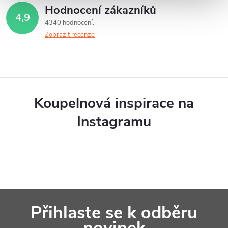
Hodnocení zákazníků
4,9
4340 hodnocení
Zobrazit recenze
Koupelnová inspirace na
Instagramu
Z
Přihlaste se k odběru
á