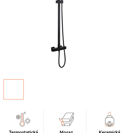
Termostatická
Mosaz
Keramická