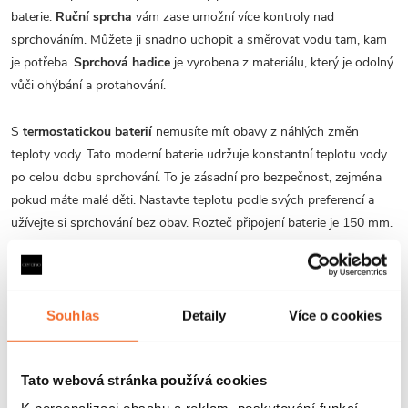
baterie.
Ruční sprcha
vám zase umožní více kontroly nad
sprchováním. Můžete ji snadno uchopit a směrovat vodu tam, kam
je potřeba.
Sprchová hadice
je vyrobena z materiálu, který je odolný
vůči ohýbání a protahování.
S
termostatickou baterií
nemusíte mít obavy z náhlých změn
teploty vody. Tato moderní baterie udržuje konstantní teplotu vody
po celou dobu sprchování. To je zásadní pro bezpečnost, zejména
pokud máte malé děti. Nastavte teplotu podle svých preferencí a
užívejte si sprchování bez obav. Rozteč připojení baterie je 150 mm.
Set obsahuje:
hlavovou sprchu
Souhlas
Detaily
Více o cookies
ruční sprchu
termostatickou baterii
Tato webová stránka používá cookies
sprchový sloup
sprchovou hadici