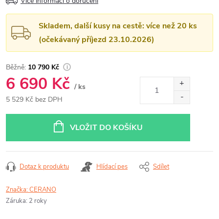
Více informací o doručení
Skladem, další kusy na cestě: více než 20 ks
(očekávaný příjezd 23.10.2026)
10 790 Kč
6 690 Kč
/ ks
5 529 Kč bez DPH
Měrná
cena:
VLOŽIT DO KOŠÍKU
Dotaz k produktu
Hlídací pes
Sdílet
Značka:
CERANO
Záruka
:
2 roky