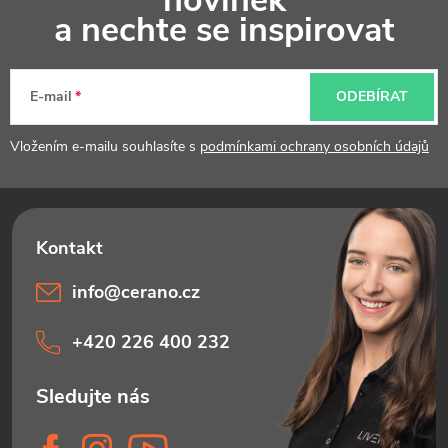
novinek
p
a nechte se inspirovat
a
t
E-mail
ODEBÍRAT
í
Vložením e-mailu souhlasíte s
podmínkami ochrany osobních údajů
info
@
cerano.cz
+420 226 400 232