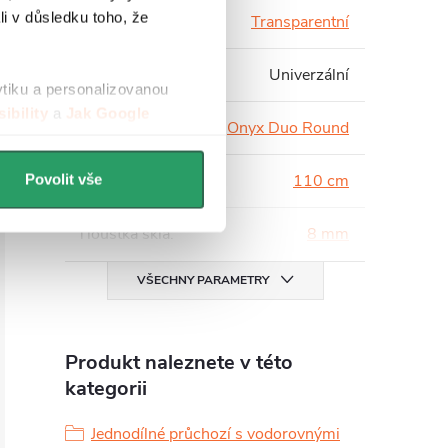
li v důsledku toho, že
Barva skla
:
Transparentní
Instalace
:
Univerzální
ytiku a personalizovanou
ibility
a
Jak Google
Série
:
Onyx Duo Round
Šířka
:
110 cm
Povolit vše
Tloušťka skla
:
8 mm
VŠECHNY PARAMETRY
Produkt naleznete v této
kategorii
Jednodílné průchozí s vodorovnými