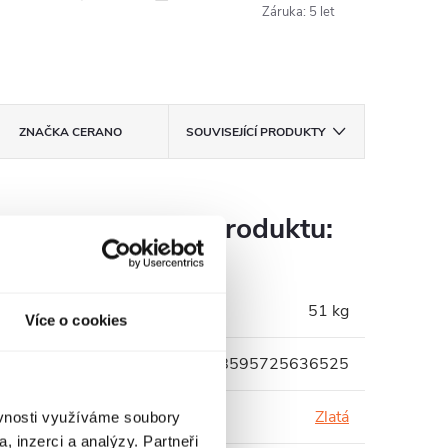
Záruka
:
5 let
ZNAČKA
CERANO
SOUVISEJÍCÍ PRODUKTY
Parametry produktu:
Hmotnost
:
51 kg
Více o cookies
EAN
:
8595725636525
Barva profilu
:
Zlatá
ěvnosti využíváme soubory
, inzerci a analýzy. Partneři