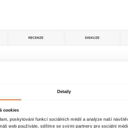
RECENZE
DISKUZE
Detaily
á cookies
klam, poskytování funkcí sociálních médií a analýze naší návšt
Povrchová úprava
FastInstall
 náš web používáte, sdílíme se svými partnery pro sociální média