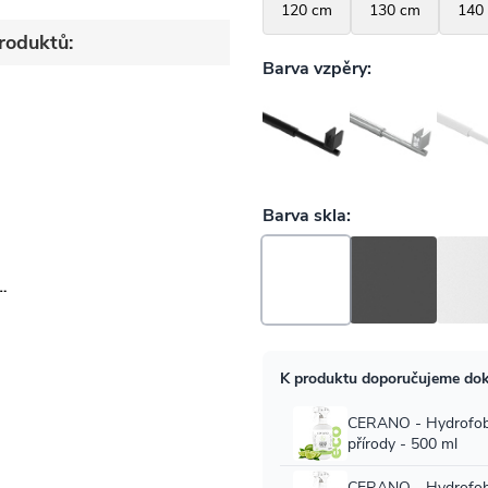
roduktů:
-