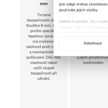
mm
montáž
tyto údaje mohou zkombinovat
používáte jejich služby.
Tvrzené
FlexSide systém
bezpečnostní sklo o
umožňuje instalac
Udělíte-li souhlas, my a vyb
tloušťce 8 mm, které
na pravou i levo
reklamu. Jak Google zpracov
prošlo speciální
stranu. Díky tomu 
používá informace z webů a
tepelnou úpravou,
sprchový kout
má zvýšenou
snadno přizpůsob
Odmítnout
odolnost proti rozbití
konkrétnímu
a mechanickému
uspořádání koupel
poškození. Díky této
a jejím prostorov
vlastnosti nabízí
možnostem.
vyšší stupeň
bezpečnosti při
užívání.