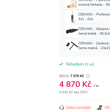
Skladem
(
)
5 ks
7 570 Kč
4 870 Kč
/ ks
4 025 Kč bez DPH
Měrná
cena:
Dotaz k produktu
Hlí