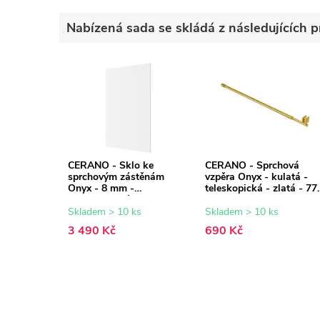
Nabízená sada se skládá z následujících p
CERANO - Sklo ke
CERANO - Sprchová
sprchovým zástěnám
vzpěra Onyx - kulatá -
Onyx - 8 mm -
teleskopická - zlatá - 77
transparentní sklo -
140 cm
110x200 cm
Skladem > 10 ks
Skladem > 10 ks
3 490 Kč
690 Kč