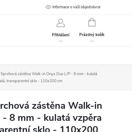
 podmínky
Ochrana osobních údajů
Informace o vaší objednávce
Kontakt
NÁKUPNÍ
KOŠÍK
Prázdný košík
Přihlášení
prchová zástěna Walk-in Onyx Duo L/P - 8 mm - kulatá
atá, transparentní sklo - 110x200 cm
chová zástěna Walk-in
- 8 mm - kulatá vzpěra
parentní sklo - 110x200