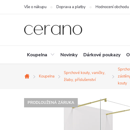
Přejít
Vše o nákupu
Doprava a platby
Hodnocení obchodu
na
obsah
Koupelna
Novinky
Dárkové poukazy
O
Sprcho
Sprchové kouty, vaničky,
Koupelna
zástěn
Domů
žlaby, příslušenství
kouty
PRODLOUŽENÁ ZÁRUKA