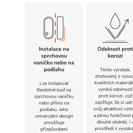
Instalace na
Odolnost prot
sprchovou
korozi
vaničku nebo na
podlahu
Tento výrobek,
zhotovený z vyso
kvalitních materiál
Lze instalovat
vyniká odolností
flexibilně buď na
proti korozi, což
sprchovou vaničku
zajišťuje, že si udr
nebo přímo na
svůj atraktivní vzh
podlahu. Jeho
a plnou funkčnost 
univerzální design
dlouhé období, i 
umožňuje
prostředí s vysok
přizpůsobení