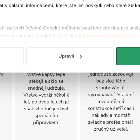
EasyClean
 s dalšími informacemi, které jste jim poskytli nebo které získa
FastInstall je
montážní systém pro
Úprava EasyClean
rychlé a snadné
i
usnadňuje čištění
raní partneři (včetně Googlu) můžeme používat cookies pro anal
sestavení
u
skla a omezuje
ává osobní údaje najdete na stránkách
Business Data Respons
sprchového koutu,
se
usazování nečistot.
 aplikací
.
často i jednou
Nanáší se na vnitřní
osobou. Panely a
í
stranu skla, která je v
Upravit
profily připravené z
kontaktu s vodou.
výroby se do sebe
ny
Díky hydrofobní
jednoduše zasouvají
ým
vrstvě kapky lépe
bez složitého
stékají a sklo se
šroubování či
snadněji udržuje.
vyrovnávání. Stabilní
Vrstva vydrží několik
a vodotěsná
let, po dvou letech je
konstrukce šetří čas i
však vhodné ji oživit
náklady a montáž
speciálním
zvládne profesionál i
přípravkem.
zručný uživatel.