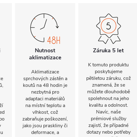
i
Nutnost
Záruka 5 let
aklimatizace
K tomuto produktu
poskytujeme
Aklimatizace
pětiletou záruku, což
ce
sprchových zástěn a
znamená, že se
ů,
koutů na 48 hodin je
můžete dlouhodobě
nezbytná pro
spolehnout na jeho
adaptaci materiálů
kvalitu a odolnost.
ží
na místní teplotu a
Navíc, naše
led
vlhkost, což
prémiové služby
po
zabraňuje poškození,
zajistí, že případné
v
jako jsou praskliny či
dotazy nebo potřeby
ou
deformace, a