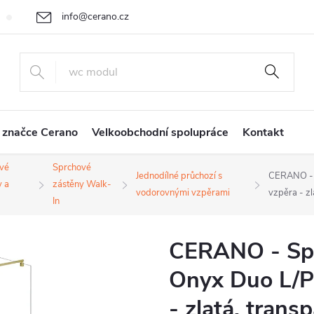
info@cerano.cz
Cenová nabídka na míru
Vrácení zboží a reklamace
Obchodní
+420 226 400 232
 značce Cerano
Velkoobchodní spolupráce
Kontakt
vé
Sprchové
Jednodílné průchozí s
CERANO - S
y a
zástěny Walk-
vodorovnými vzpěrami
vzpěra - zl
In
CERANO - Spr
Onyx Duo L/P 
- zlatá, trans