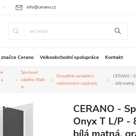
info@cerano.cz
Cenová nabídka na míru
Vrácení zboží a reklamace
Obchodní
+420 226 400 232
 značce Cerano
Velkoobchodní spolupráce
Kontakt
vé
Sprchové
Dvoudílné variabilní s
CERANO - Spr
 a
zástěny Walk-
vodorovnými vzpěrami
- bílá matná
In
CERANO - Spr
Onyx T L/P - 
bílá matná, gr