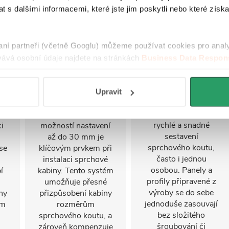
 s dalšími informacemi, které jste jim poskytli nebo které získa
raní partneři (včetně Googlu) můžeme používat cookies pro anal
ává osobní údaje najdete na stránkách
Business Data Respons
 aplikací
.
Nastavitelný
FastInstall
stěnový profil
Upravit
FastInstall je
montážní systém pro
Stěnový profil s
rychlé a snadné
i
možností nastavení
sestavení
u
až do 30 mm je
sprchového koutu,
se
klíčovým prvkem při
často i jednou
instalaci sprchové
osobou. Panely a
í
kabiny. Tento systém
profily připravené z
umožňuje přesné
výroby se do sebe
ny
přizpůsobení kabiny
jednoduše zasouvají
ým
rozměrům
bez složitého
sprchového koutu, a
šroubování či
zároveň kompenzuje