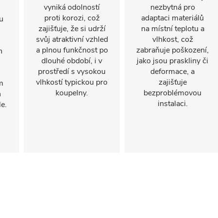
vyniká odolností
nezbytná pro
proti korozi, což
adaptaci materiálů
u
zajišťuje, že si udrží
na místní teplotu a
svůj atraktivní vzhled
vlhkost, což
a plnou funkčnost po
zabraňuje poškození,
n
dlouhé období, i v
jako jsou praskliny či
prostředí s vysokou
deformace, a
vlhkostí typickou pro
zajišťuje
m
koupelny.
bezproblémovou
h
instalaci.
e.