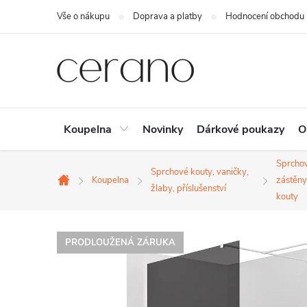
Přejít
Vše o nákupu
Doprava a platby
Hodnocení obchodu
na
obsah
Koupelna
Novinky
Dárkové poukazy
O
Sprcho
Sprchové kouty, vaničky,
Koupelna
zástěny
Domů
žlaby, příslušenství
kouty
PRODLOUŽENÁ ZÁRUKA