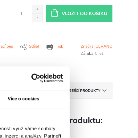
VLOŽIT DO KOŠÍKU
dací pes
Sdílet
Tisk
Značka:
CERANO
Záruka
:
5 let
ZNAČKA
CERANO
SOUVISEJÍCÍ PRODUKTY
Více o cookies
Parametry produktu:
ěvnosti využíváme soubory
, inzerci a analýzy. Partneři