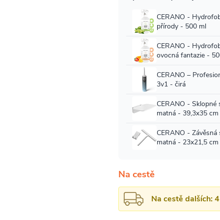
Na cestě
Na cestě dalších: 