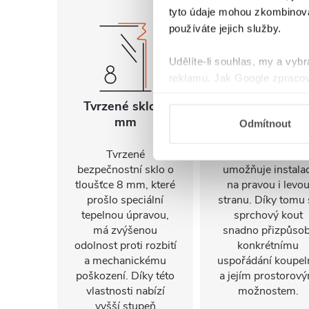
tyto údaje mohou zkombinovat
používáte jejich služby.
Udělíte-li souhlas, my a vyb
reklamu. Jak Google zpracov
používá informace z webů a
Tvrzené sklo 8
Univerzální
mm
montáž
Odmítnout
Tvrzené
FlexSide systém
bezpečnostní sklo o
umožňuje instalac
tloušťce 8 mm, které
na pravou i levo
prošlo speciální
stranu. Díky tomu 
tepelnou úpravou,
sprchový kout
má zvýšenou
snadno přizpůsob
odolnost proti rozbití
konkrétnímu
a mechanickému
uspořádání koupel
poškození. Díky této
a jejím prostorov
vlastnosti nabízí
možnostem.
vyšší stupeň