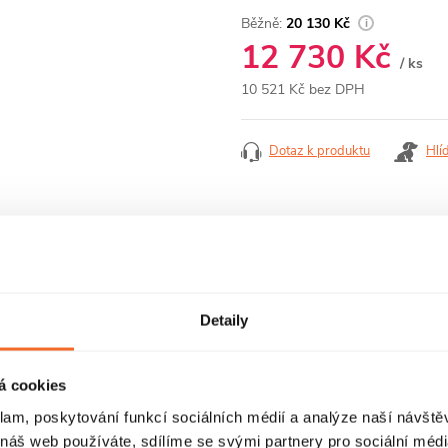
20 130 Kč
12 730 Kč
/ ks
10 521 Kč bez DPH
Měrná
cena:
Dotaz k produktu
Hlí
RECENZE
DISKUZE
Detaily
á cookies
klam, poskytování funkcí sociálních médií a analýze naší návšt
 náš web používáte, sdílíme se svými partnery pro sociální média