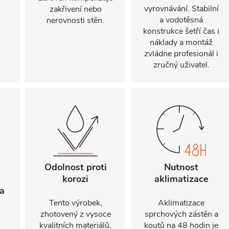
vyrovnávání. Stabilní
zakřivení nebo
a vodotěsná
nerovnosti stěn.
konstrukce šetří čas i
náklady a montáž
zvládne profesionál i
zručný uživatel.
Odolnost proti
Nutnost
korozi
aklimatizace
a
Tento výrobek,
Aklimatizace
zhotovený z vysoce
sprchových zástěn a
kvalitních materiálů,
koutů na 48 hodin je