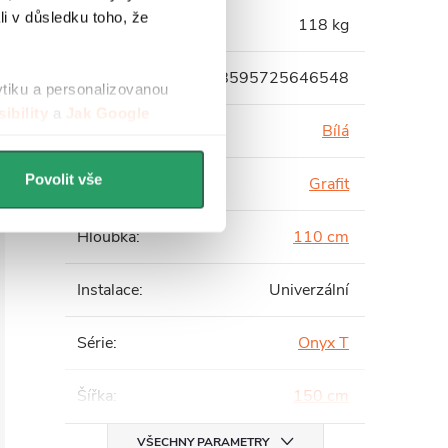
li v důsledku toho, že
Hmotnost
:
118 kg
EAN
:
8595725646548
ytiku a personalizovanou
ibility
a
Jak Google
Barva profilu
:
Bílá
Povolit vše
Barva skla
:
Grafit
Hloubka
:
110 cm
Instalace
:
Univerzální
Série
:
Onyx T
Šířka
:
150 cm
VŠECHNY PARAMETRY