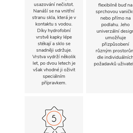
usazování nečistot.
flexibilně buď na
Nanáší se na vnitřní
sprchovou vaničk
stranu skla, která je v
nebo přímo na
kontaktu s vodou.
podlahu. Jeho
Díky hydrofobní
univerzální desig
vrstvě kapky lépe
umožňuje
stékají a sklo se
přizpůsobení
snadněji udržuje.
různým prostorů
Vrstva vydrží několik
dle individuálníc
let, po dvou letech je
požadavků uživatel
však vhodné ji oživit
speciálním
přípravkem.