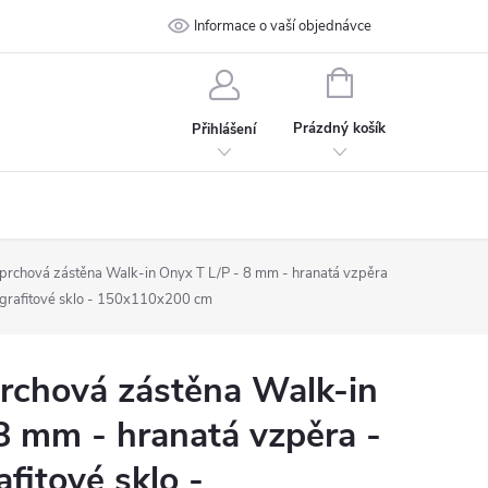
 podmínky
Ochrana osobních údajů
Informace o vaší objednávce
Kontakt
NÁKUPNÍ
KOŠÍK
Prázdný košík
Přihlášení
chová zástěna Walk-in Onyx T L/P - 8 mm - hranatá vzpěra
, grafitové sklo - 150x110x200 cm
chová zástěna Walk-in
8 mm - hranatá vzpěra -
afitové sklo -