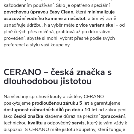
každodenním používání. Sklo je opatřeno speciální
povrchovou úpravou Easy Clean
, která
minimalizuje
usazování vodního kamene a nečistot
, a tím výrazně
usnadňuje údržbu. Na výběr máte
z více variant skel
– od
plně čirých přes mléčná, grafitová až po dekorativní
provedení, abyste si mohli vybrat přesně podle svých
preferencí a stylu vaší koupelny.
CERANO – česká značka s
dlouhodobou jistotou
Na všechny sprchové kouty a zástěny CERANO
poskytujeme
prodlouženou záruku 5 let
a garantujeme
dostupnost náhradních dílů po dobu 10 let
od zakoupení.
Jako
česká značka
klademe důraz na precizní
zpracování
,
technickou
kvalitu
a odpovědný
servis
, který je vám vždy k
dispozici. S CERANO máte jistotu koupelny, která funguje