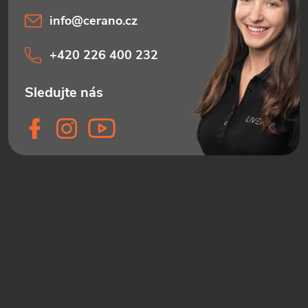
info
@
cerano.cz
+420 226 400 232