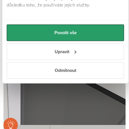
úprava
navíc garantuje dlouhou životnost i při
důsledku toho, že používáte jejich služby.
každodenním používání v náročném koupelnovém
prostředí..
Udělíte-li souhlas, my a vybraní partneři (včetně Googlu)
můžeme používat cookies pro analytiku a
personalizovanou reklamu. Jak Google zpracovává
Povolit vše
osobní údaje najdete na stránkách
Business Data
Responsibility
a
Jak Google používá informace z webů
Upravit
a aplikací
.
Odmítnout