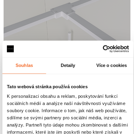
Souhlas
Detaily
Více o cookies
Robustní profily pro
maximální stabilitu
Tato webová stránka používá cookies
Sprchové kouty a zástěny CERANO jsou vybaveny
K personalizaci obsahu a reklam, poskytování funkcí
odolnými hliníkovými profily o výšce 200 cm a
sociálních médií a analýze naší návštěvnosti využíváme
tloušťce 1,5 cm
, které zajišťují
pevné uchycení skla a
soubory cookie. Informace o tom, jak náš web používáte,
stabilitu celé konstrukce
. Díky
kompenzaci
sdílíme se svými partnery pro sociální média, inzerci a
drobných nerovností stěn
je instalace rychlá, přesná a
analýzy. Partneři tyto údaje mohou zkombinovat s dalšími
bez nutnosti dalších stavebních zásahů.
Antikorozní
informacemi, které jste jim poskytli nebo které získali v