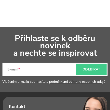
Z
Přihlaste se k odběru
á
novinek
p
a nechte se inspirovat
a
t
E-mail
ODEBÍRAT
í
Vložením e-mailu souhlasíte s
podmínkami ochrany osobních údajů