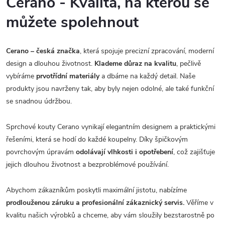
Cerano - Kvalita, na kterou se
můžete spolehnout
Cerano – česká značka
, která spojuje precizní zpracování, moderní
design a dlouhou životnost.
Klademe důraz na kvalitu
, pečlivě
vybíráme
prvotřídní materiály
a dbáme na každý detail. Naše
produkty jsou navrženy tak, aby byly nejen odolné, ale také funkční
se snadnou údržbou.
Sprchové kouty Cerano vynikají elegantním designem a praktickými
řešeními, která se hodí do každé koupelny. Díky špičkovým
povrchovým úpravám
odolávají vlhkosti i opotřebení
, což zajišťuje
jejich dlouhou životnost a bezproblémové používání.
Abychom zákazníkům poskytli maximální jistotu, nabízíme
prodlouženou záruku a profesionální zákaznický servis.
Věříme v
kvalitu našich výrobků a chceme, aby vám sloužily bezstarostně po