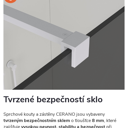
Tvrzené bezpečností sklo
Sprchové kouty a zástěny CERANO jsou vybaveny
tvrzeným bezpečnostním sklem
o tloušťce
8 mm
, které
zajišťuje
vysokou pevnost, stabilitu a bezpečnost
při