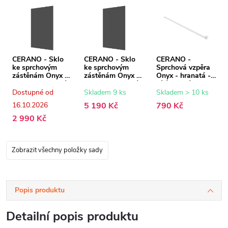
CERANO - Sklo
CERANO - Sklo
CERANO -
ke sprchovým
ke sprchovým
Sprchová vzpěra
zástěnám Onyx -
zástěnám Onyx -
Onyx - hranatá -
8 mm - grafitové
8 mm - grafitové
bílá matná - 150
sklo - 80x200 cm
sklo - 150x200
cm
Dostupné od
Skladem 9 ks
Skladem > 10 ks
cm
16.10.2026
5 190 Kč
790 Kč
2 990 Kč
Zobrazit všechny položky sady
Popis produktu
Detailní popis produktu