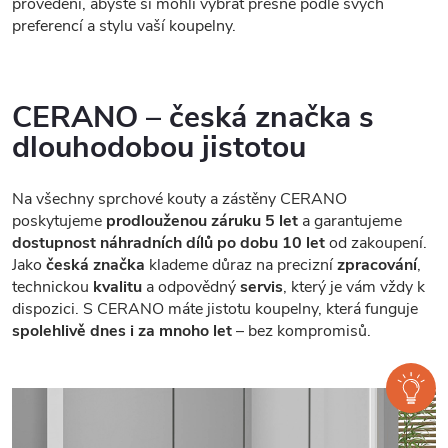
provedení, abyste si mohli vybrat přesně podle svých
preferencí a stylu vaší koupelny.
CERANO – česká značka s
dlouhodobou jistotou
Na všechny sprchové kouty a zástěny CERANO
poskytujeme
prodlouženou záruku 5 let
a garantujeme
dostupnost náhradních dílů po dobu 10 let
od zakoupení.
Jako
česká značka
klademe důraz na precizní
zpracování
,
technickou
kvalitu
a odpovědný
servis
, který je vám vždy k
dispozici. S CERANO máte jistotu koupelny, která funguje
spolehlivě dnes i za mnoho let
– bez kompromisů.