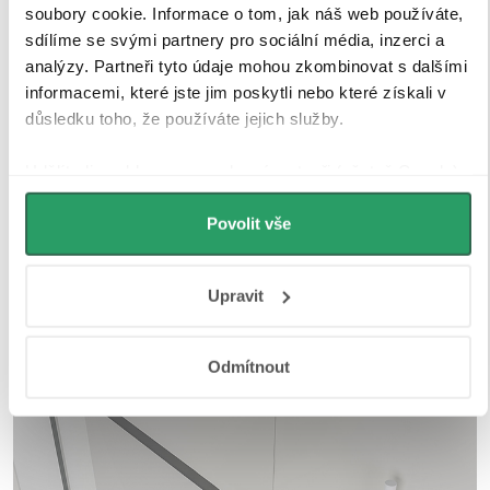
soubory cookie. Informace o tom, jak náš web používáte,
sdílíme se svými partnery pro sociální média, inzerci a
analýzy. Partneři tyto údaje mohou zkombinovat s dalšími
informacemi, které jste jim poskytli nebo které získali v
důsledku toho, že používáte jejich služby.
Udělíte-li souhlas, my a vybraní partneři (včetně Googlu)
můžeme používat cookies pro analytiku a
personalizovanou reklamu. Jak Google zpracovává
Povolit vše
osobní údaje najdete na stránkách
Business Data
Responsibility
a
Jak Google používá informace z webů
Upravit
a aplikací
.
Odmítnout