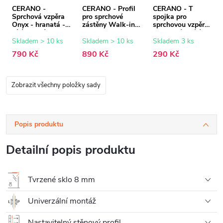
CERANO -
CERANO - Profil
CERANO - T
Sprchová vzpěra
pro sprchové
spojka pro
Onyx - hranatá -
zástěny Walk-in
sprchovou vzpěru
bílá matná - 150
Onyx - 8 mm -
- hranatá - bílá
cm
bílá matná - 15
matná
Skladem > 10 ks
Skladem > 10 ks
Skladem 3 ks
mm
790 Kč
890 Kč
290 Kč
Zobrazit všechny položky sady
Popis produktu
Detailní popis produktu
Tvrzené sklo 8 mm
Univerzální montáž
Nastavitelný stěnový profil