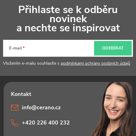
Z
Přihlaste se k odběru
á
novinek
p
a nechte se inspirovat
a
t
E-mail
ODEBÍRAT
í
Vložením e-mailu souhlasíte s
podmínkami ochrany osobních údajů
info
@
cerano.cz
+420 226 400 232