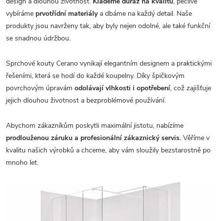
design a dlouhou životnost.
Klademe důraz na kvalitu
, pečlivě
vybíráme
prvotřídní materiály
a dbáme na každý detail. Naše
produkty jsou navrženy tak, aby byly nejen odolné, ale také funkční
se snadnou údržbou.
Sprchové kouty Cerano vynikají elegantním designem a praktickými
řešeními, která se hodí do každé koupelny. Díky špičkovým
povrchovým úpravám
odolávají vlhkosti i opotřebení
, což zajišťuje
jejich dlouhou životnost a bezproblémové používání.
Abychom zákazníkům poskytli maximální jistotu, nabízíme
prodlouženou záruku a profesionální zákaznický servis.
Věříme v
kvalitu našich výrobků a chceme, aby vám sloužily bezstarostně po
mnoho let.