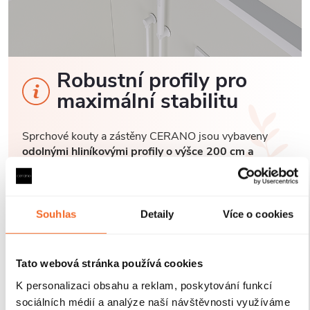
Robustní profily pro
maximální stabilitu
Sprchové kouty a zástěny CERANO jsou vybaveny
odolnými hliníkovými profily o výšce 200 cm a
tloušťce 1,5 cm
, které zajišťují
pevné uchycení skla a
stabilitu celé konstrukce
. Díky
kompenzaci
drobných nerovností stěn
je instalace rychlá, přesná a
bez nutnosti dalších stavebních zásahů.
Antikorozní
Souhlas
Detaily
Více o cookies
úprava
navíc garantuje dlouhou životnost i při
každodenním používání v náročném koupelnovém
prostředí..
Tato webová stránka používá cookies
K personalizaci obsahu a reklam, poskytování funkcí
sociálních médií a analýze naší návštěvnosti využíváme