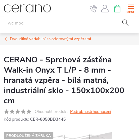
Přejít
NÁKUPNÍ
KOŠÍK
na
obsah
Dvoudílné variabilní s vodorovnými vzpěrami
CERANO - Sprchová zástěna
Walk-in Onyx T L/P - 8 mm -
hranatá vzpěra - bílá matná,
industriální sklo - 150x100x200
cm
Ohodnotit produkt
Podrobnosti hodnocení
Kód produktu:
CER-8050BD3445
PRODLOUŽENÁ ZÁRUKA