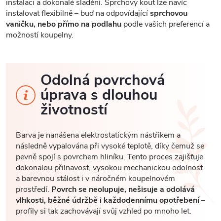
instalaci a dokonalé sladění. Sprchový kout lze navíc
instalovat flexibilně – buď na odpovídající
sprchovou
vaničku, nebo přímo na podlahu
podle vašich preferencí a
možností koupelny.
Odolná povrchová
úprava s dlouhou
životností
Barva je nanášena elektrostatickým nástřikem a
následně vypalována při vysoké teplotě, díky čemuž se
pevně spojí s povrchem hliníku. Tento proces zajišťuje
dokonalou přilnavost, vysokou mechanickou odolnost
a barevnou stálost i v náročném koupelnovém
prostředí.
Povrch se neolupuje, nešisuje a odolává
vlhkosti, běžné údržbě i každodennímu opotřebení
–
profily si tak zachovávají svůj vzhled po mnoho let.