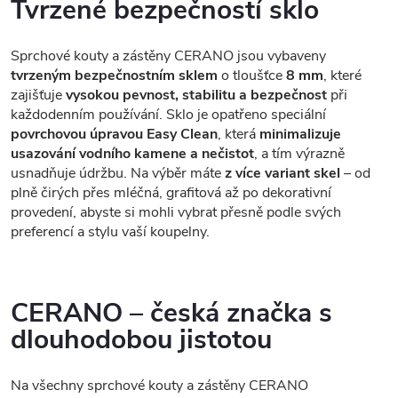
Tvrzené bezpečností sklo
Sprchové kouty a zástěny CERANO jsou vybaveny
tvrzeným bezpečnostním sklem
o tloušťce
8 mm
, které
zajišťuje
vysokou pevnost, stabilitu a bezpečnost
při
každodenním používání. Sklo je opatřeno speciální
povrchovou úpravou Easy Clean
, která
minimalizuje
usazování vodního kamene a nečistot
, a tím výrazně
usnadňuje údržbu. Na výběr máte
z více variant skel
– od
plně čirých přes mléčná, grafitová až po dekorativní
provedení, abyste si mohli vybrat přesně podle svých
preferencí a stylu vaší koupelny.
CERANO – česká značka s
dlouhodobou jistotou
Na všechny sprchové kouty a zástěny CERANO