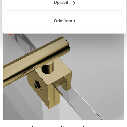
Upravit
a aplikací
.
Odmítnout