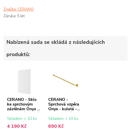
Značka:
CERANO
Záruka
:
5 let
Nabízená sada se skládá z následujících
produktů:
CERANO - Sklo
CERANO -
ke sprchovým
Sprchová vzpěra
zástěnám Onyx -
Onyx - kulatá -
8 mm - rýhované
teleskopická -
sklo - 80x200 cm
zlatá - 77-140 cm
Skladem > 10 ks
Skladem > 10 ks
4 190 Kč
690 Kč