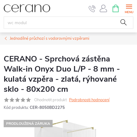
Přejít
NÁKUPNÍ
KOŠÍK
na
obsah
Jednodílné průchozí s vodorovnými vzpěrami
CERANO - Sprchová zástěna
Walk-in Onyx Duo L/P - 8 mm -
kulatá vzpěra - zlatá, rýhované
sklo - 80x200 cm
Ohodnotit produkt
Podrobnosti hodnocení
Kód produktu:
CER-8050BD2275
PRODLOUŽENÁ ZÁRUKA