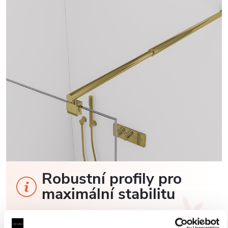
Robustní profily pro
maximální stabilitu
Sprchové kouty a zástěny CERANO jsou vybaveny