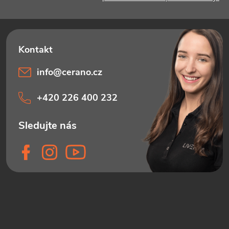
info
@
cerano.cz
+420 226 400 232