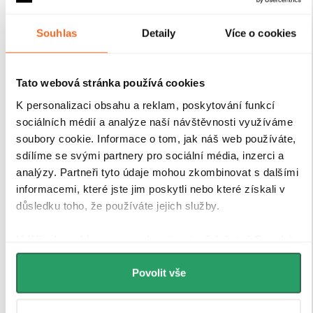
odolnými hliníkovými profily o výšce 200 cm a
tloušťce 1,5 cm
, které zajišťují
pevné uchycení skla a
Souhlas
Detaily
Více o cookies
stabilitu celé konstrukce
. Díky
kompenzaci
drobných nerovností stěn
je instalace rychlá, přesná a
bez nutnosti dalších stavebních zásahů.
Antikorozní
úprava
navíc garantuje dlouhou životnost i při
Tato webová stránka používá cookies
každodenním používání v náročném koupelnovém
K personalizaci obsahu a reklam, poskytování funkcí
prostředí..
sociálních médií a analýze naší návštěvnosti využíváme
soubory cookie. Informace o tom, jak náš web používáte,
sdílíme se svými partnery pro sociální média, inzerci a
analýzy. Partneři tyto údaje mohou zkombinovat s dalšími
informacemi, které jste jim poskytli nebo které získali v
důsledku toho, že používáte jejich služby.
Udělíte-li souhlas, my a vybraní partneři (včetně Googlu)
můžeme používat cookies pro analytiku a
personalizovanou reklamu. Jak Google zpracovává
Povolit vše
osobní údaje najdete na stránkách
Business Data
Responsibility
a
Jak Google používá informace z webů