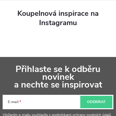
Koupelnová inspirace na
Instagramu
Z
Přihlaste se k odběru
á
novinek
p
a nechte se inspirovat
a
t
E-mail
ODEBÍRAT
í
Vložením e-mailu souhlasíte s
podmínkami ochrany osobních údajů