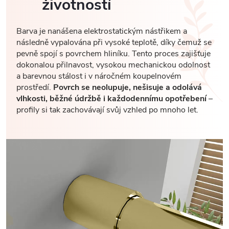
životností
Barva je nanášena elektrostatickým nástřikem a
následně vypalována při vysoké teplotě, díky čemuž se
pevně spojí s povrchem hliníku. Tento proces zajišťuje
dokonalou přilnavost, vysokou mechanickou odolnost
a barevnou stálost i v náročném koupelnovém
prostředí.
Povrch se neolupuje, nešisuje a odolává
vlhkosti, běžné údržbě i každodennímu opotřebení
–
profily si tak zachovávají svůj vzhled po mnoho let.