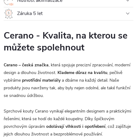
Nutnost aklimatizace
Záruka 5 let
Cerano - Kvalita, na kterou se
můžete spolehnout
Cerano – česká značka
, která spojuje precizní zpracování, moderní
design a dlouhou životnost.
Klademe důraz na kvalitu
, pečlivě
vybíráme
prvotřídní materiály
a dbáme na každý detail. Naše
produkty jsou navrženy tak, aby byly nejen odolné, ale také funkční
se snadnou údržbou.
Sprchové kouty Cerano vynikají elegantním designem a praktickými
řešeními, která se hodí do každé koupelny. Díky špičkovým
povrchovým úpravám
odolávají vlhkosti i opotřebení
, což zajišťuje
jejich dlouhou životnost a bezproblémové používání.