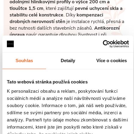
odolnými hliníkovými profily o výšce 200 cm a
tloušťce 1,5 cm
, které zajišťují
pevné uchycení skla a
stabilitu celé konstrukce
. Díky
kompenzaci
drobných nerovností stěn
je instalace rychlá, přesná a
bez nutnosti dalších stavebních zásahů.
Antikorozní
úprava
navíc garantuje dlouhou životnost i při
každodenním používání v náročném koupelnovém
prostředí..
Souhlas
Detaily
Více o cookies
Tato webová stránka používá cookies
K personalizaci obsahu a reklam, poskytování funkcí
sociálních médií a analýze naší návštěvnosti využíváme
soubory cookie. Informace o tom, jak náš web používáte,
sdílíme se svými partnery pro sociální média, inzerci a
analýzy. Partneři tyto údaje mohou zkombinovat s dalšími
informacemi, které jste jim poskytli nebo které získali v