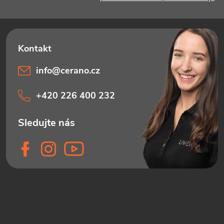
info
@
cerano.cz
+420 226 400 232