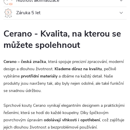
Nutnost aklimatizace
Záruka 5 let
Cerano - Kvalita, na kterou se
můžete spolehnout
Cerano – česká značka
, která spojuje precizní zpracování, moderní
design a dlouhou životnost.
Klademe důraz na kvalitu
, pečlivě
vybíráme
prvotřídní materiály
a dbáme na každý detail. Naše
produkty jsou navrženy tak, aby byly nejen odolné, ale také funkční
se snadnou údržbou.
Sprchové kouty Cerano vynikají elegantním designem a praktickými
řešeními, která se hodí do každé koupelny. Díky špičkovým
povrchovým úpravám
odolávají vlhkosti i opotřebení
, což zajišťuje
jejich dlouhou životnost a bezproblémové používání.