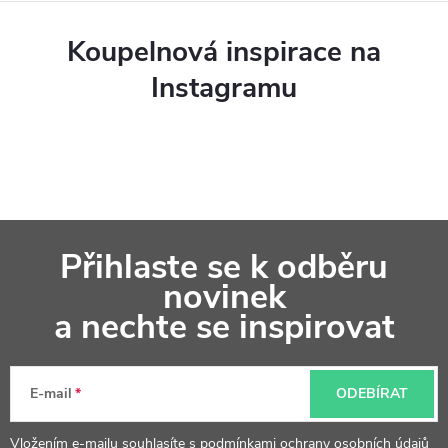
Koupelnová inspirace na
Instagramu
Z
Přihlaste se k odběru
á
novinek
p
a nechte se inspirovat
a
t
E-mail
ODEBÍRAT
í
Vložením e-mailu souhlasíte s
podmínkami ochrany osobních údajů