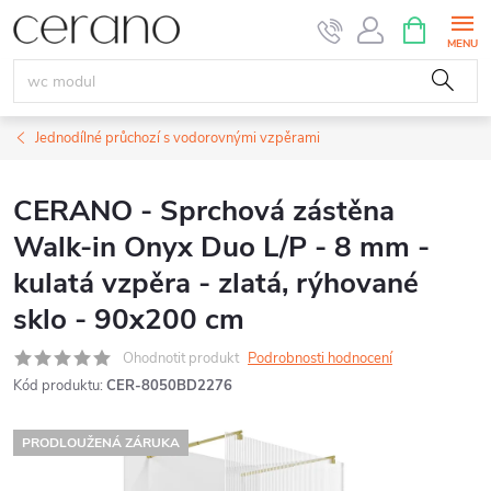
Přejít
NÁKUPNÍ
KOŠÍK
na
obsah
Jednodílné průchozí s vodorovnými vzpěrami
CERANO - Sprchová zástěna
Walk-in Onyx Duo L/P - 8 mm -
kulatá vzpěra - zlatá, rýhované
sklo - 90x200 cm
Ohodnotit produkt
Podrobnosti hodnocení
Kód produktu:
CER-8050BD2276
PRODLOUŽENÁ ZÁRUKA