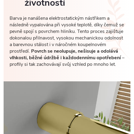
životností
Barva je nanášena elektrostatickým nástřikem a
následně vypalována při vysoké teplotě, díky čemuž se
pevně spojí s povrchem hliníku. Tento proces zajišťuje
dokonalou přilnavost, vysokou mechanickou odolnost
a barevnou stálost i v náročném koupelnovém
prostředí.
Povrch se neolupuje, nešisuje a odolává
vlhkosti, běžné údržbě i každodennímu opotřebení
–
profily si tak zachovávají svůj vzhled po mnoho let.