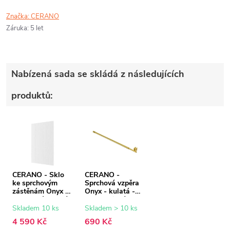
Značka:
CERANO
Záruka
:
5 let
Nabízená sada se skládá z následujících
produktů:
CERANO - Sklo
CERANO -
ke sprchovým
Sprchová vzpěra
zástěnám Onyx -
Onyx - kulatá -
8 mm - rýhované
teleskopická -
sklo - 90x200 cm
zlatá - 77-140 cm
Skladem 10 ks
Skladem > 10 ks
4 590 Kč
690 Kč