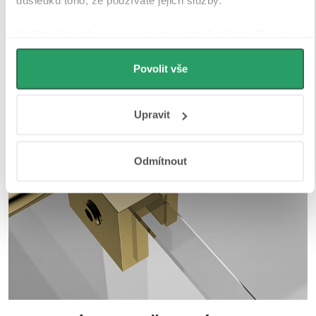
důsledku toho, že používáte jejich služby.
Udělíte-li souhlas, my a vybraní partneři (včetně Googlu)
můžeme používat cookies pro analytiku a
personalizovanou reklamu. Jak Google zpracovává
Povolit vše
osobní údaje najdete na stránkách
Business Data
Responsibility
a
Jak Google používá informace z webů
Upravit
a aplikací
.
Odmítnout