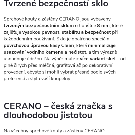
Tvrzené bezpečností sklo
Sprchové kouty a zástěny CERANO jsou vybaveny
tvrzeným bezpečnostním sklem
o tloušťce
8 mm
, které
zajišťuje
vysokou pevnost, stabilitu a bezpečnost
při
každodenním používání. Sklo je opatřeno speciální
povrchovou úpravou Easy Clean
, která
minimalizuje
usazování vodního kamene a nečistot
, a tím výrazně
usnadňuje údržbu. Na výběr máte
z více variant skel
– od
plně čirých přes mléčná, grafitová až po dekorativní
provedení, abyste si mohli vybrat přesně podle svých
preferencí a stylu vaší koupelny.
CERANO – česká značka s
dlouhodobou jistotou
Na všechny sprchové kouty a zástěny CERANO