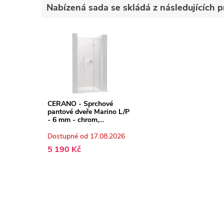
Nabízená sada se skládá z následujících p
CERANO - Sprchové
pantové dveře Marino L/P
- 6 mm - chrom,
transparentní sklo -
110x190 cm
Dostupné od 17.08.2026
5 190 Kč