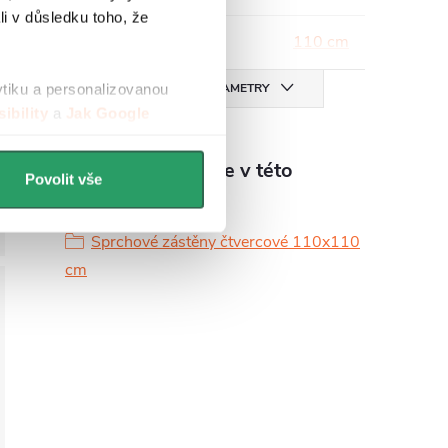
li v důsledku toho, že
Šířka
:
110 cm
VŠECHNY PARAMETRY
ytiku a personalizovanou
ibility
a
Jak Google
Produkt naleznete v této
Povolit vše
kategorii
Sprchové zástěny čtvercové 110x110
cm