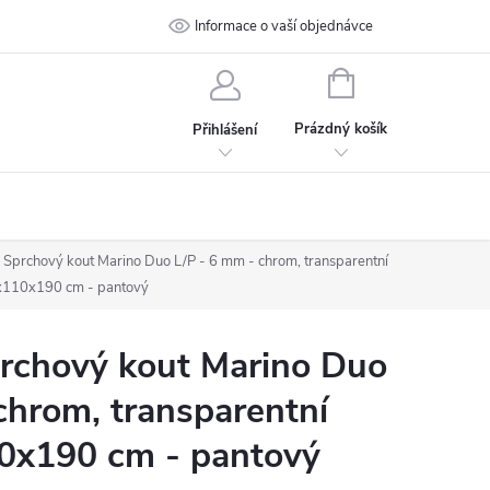
 podmínky
Ochrana osobních údajů
Informace o vaší objednávce
Kontakt
NÁKUPNÍ
KOŠÍK
Prázdný košík
Přihlášení
prchový kout Marino Duo L/P - 6 mm - chrom, transparentní
0x110x190 cm - pantový
chový kout Marino Duo
chrom, transparentní
10x190 cm - pantový