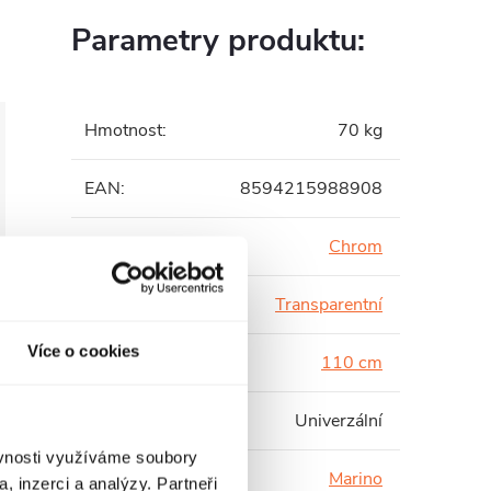
Parametry produktu:
Hmotnost
:
70 kg
EAN
:
8594215988908
Barva profilu
:
Chrom
Barva skla
:
Transparentní
Více o cookies
Hloubka
:
110 cm
Instalace
:
Univerzální
ěvnosti využíváme soubory
Série
:
Marino
, inzerci a analýzy. Partneři