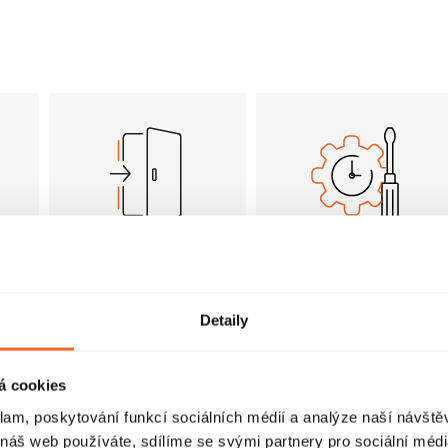
Pantové dveře
FastInstall
Dveře sprchového
FastInstall je
koutu jsou osazeny
montážní systém pro
Detaily
panty a otevírají se
rychlé a snadné
i
pouze směrem ven.
sestavení
u
Tento způsob
sprchového koutu,
se
á cookies
otevírání vyžaduje
často i jednou
klam, poskytování funkcí sociálních médií a analýze naší návšt
určitý prostor pro
osobou. Panely a
í
 náš web používáte, sdílíme se svými partnery pro sociální média