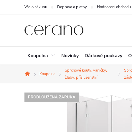
Přejít
Vše o nákupu
Doprava a platby
Hodnocení obchodu
na
obsah
Koupelna
Novinky
Dárkové poukazy
O
Sprchové kouty, vaničky,
Spr
Koupelna
Domů
žlaby, příslušenství
zást
PRODLOUŽENÁ ZÁRUKA