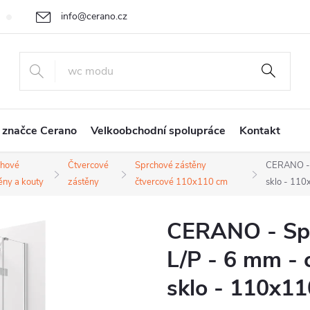
info@cerano.cz
Cenová nabídka na míru
Vrácení zboží a reklamace
Obchodní
+420 226 400 232
 značce Cerano
Velkoobchodní spolupráce
Kontakt
chové
Čtvercové
Sprchové zástěny
CERANO - S
ěny a kouty
zástěny
čtvercové 110x110 cm
sklo - 11
CERANO - Spr
L/P - 6 mm - 
sklo - 110x1