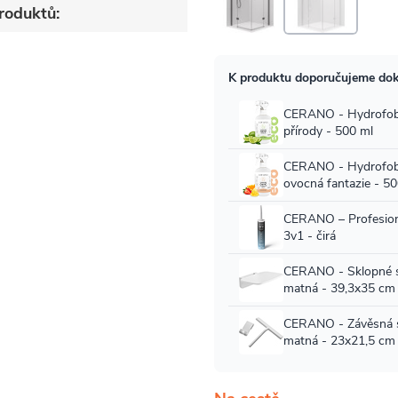
roduktů: