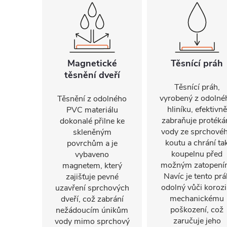
Magnetické
Těsnící práh
těsnění dveří
Těsnící práh,
vyrobený z odolné
Těsnění z odolného
hliníku, efektivně
PVC materiálu
zabraňuje protéká
dokonalé přilne ke
vody ze sprchové
skleněným
koutu a chrání ta
povrchům a je
koupelnu před
vybaveno
možným zatopení
magnetem, který
Navíc je tento prá
zajišťuje pevné
odolný vůči korozi
uzavření sprchových
mechanickému
dveří, což zabrání
poškození, což
nežádoucím únikům
zaručuje jeho
vody mimo sprchový