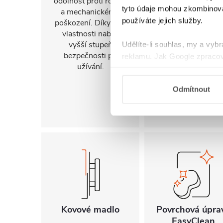
odolnost proti rozbití
konkrétnímu
tyto údaje mohou zkombinovat
a mechanickému
uspořádání koupel
používáte jejich služby.
poškození. Díky této
a jejím prostorov
vlastnosti nabízí
možnostem.
vyšší stupeň
Udělíte-li souhlas, my a vyb
bezpečnosti při
reklamu. Jak Google zpracov
užívání.
používá informace z webů a
Odmítnout
Kovové madlo
Povrchová úpra
EasyClean