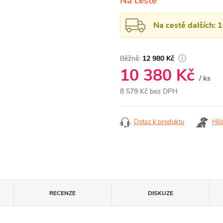
Na cestě
Na cestě dalších: 
12 980 Kč
10 380 Kč
/ ks
8 579 Kč bez DPH
Měrná
cena:
Dotaz k produktu
Hlí
RECENZE
DISKUZE