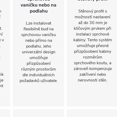
vaničku nebo na
podlahu
n
Stěnový profil s
í
možností nastavení
až do 30 mm je
Lze instalovat
t.
klíčovým prvkem při
flexibilně buď na
ní
instalaci sprchové
sprchovou vaničku
e v
kabiny. Tento systém
nebo přímo na
.
umožňuje přesné
podlahu. Jeho
přizpůsobení kabiny
univerzální design
e
rozměrům
umožňuje
sprchového koutu, a
přizpůsobení
.
zároveň kompenzuje
různým prostorům
ik
zakřivení nebo
dle individuálních
je
nerovnosti stěn.
požadavků uživatele.
it