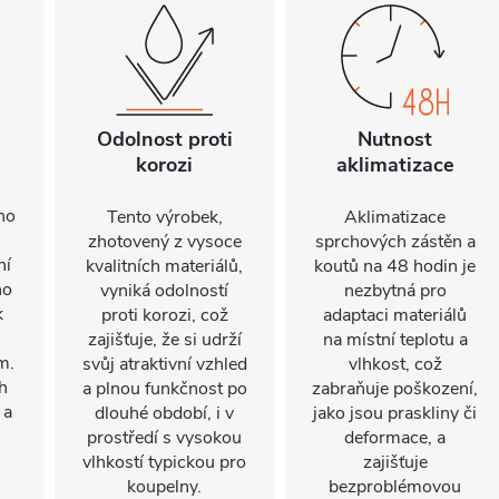
Odolnost proti
Nutnost
korozi
aklimatizace
ho
Tento výrobek,
Aklimatizace
zhotovený z vysoce
sprchových zástěn a
ní
kvalitních materiálů,
koutů na 48 hodin je
ho
vyniká odolností
nezbytná pro
k
proti korozi, což
adaptaci materiálů
zajišťuje, že si udrží
na místní teplotu a
m.
svůj atraktivní vzhled
vlhkost, což
h
a plnou funkčnost po
zabraňuje poškození,
 a
dlouhé období, i v
jako jsou praskliny či
prostředí s vysokou
deformace, a
vlhkostí typickou pro
zajišťuje
koupelny.
bezproblémovou