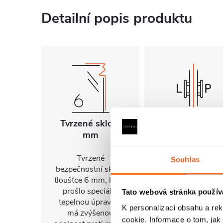
Detailní popis produktu
Tvrzené sklo 6
Univerzální
mm
montáž
Tvrzené
FlexSide systém
Souhlas
bezpečnostní sklo o
umožňuje instalac
tloušťce 6 mm, které
na pravou i levo
prošlo speciální
stranu. Díky tomu 
Tato webová stránka použív
tepelnou úpravou,
sprchový kout
K personalizaci obsahu a re
má zvýšenou
snadno přizpůsob
cookie. Informace o tom, jak