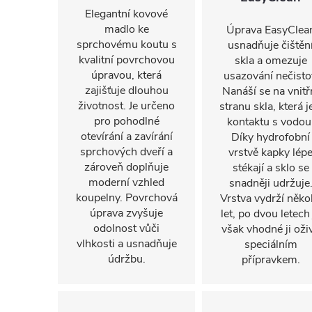
Elegantní kovové
madlo ke
Úprava EasyClea
sprchovému koutu s
usnadňuje čištěn
kvalitní povrchovou
skla a omezuje
úpravou, která
usazování nečisto
zajišťuje dlouhou
Nanáší se na vnitř
životnost. Je určeno
stranu skla, která j
pro pohodlné
kontaktu s vodou
otevírání a zavírání
Díky hydrofobní
sprchových dveří a
vrstvě kapky lép
zároveň doplňuje
stékají a sklo se
moderní vzhled
snadněji udržuje
koupelny. Povrchová
Vrstva vydrží někol
úprava zvyšuje
let, po dvou letech 
odolnost vůči
však vhodné ji oživ
vlhkosti a usnadňuje
speciálním
údržbu.
přípravkem.