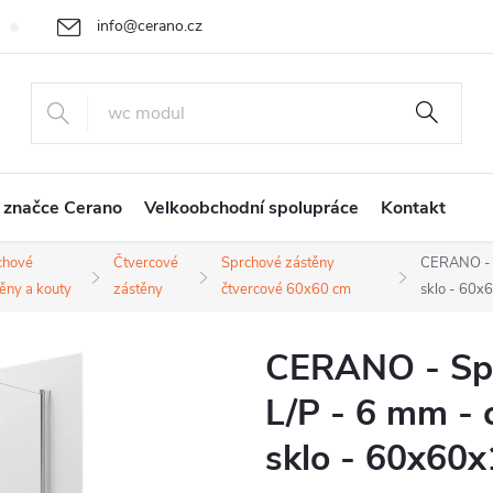
info@cerano.cz
Cenová nabídka na míru
Vrácení zboží a reklamace
Obchodní
+420 226 400 232
 značce Cerano
Velkoobchodní spolupráce
Kontakt
chové
Čtvercové
Sprchové zástěny
CERANO - S
ěny a kouty
zástěny
čtvercové 60x60 cm
sklo - 60x
CERANO - Spr
L/P - 6 mm - 
sklo - 60x60x