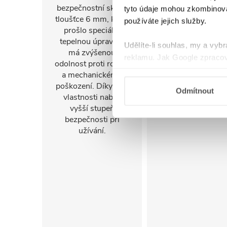
bezpečnostní sklo o
umožňuje instalac
tyto údaje mohou zkombinovat
tloušťce 6 mm, které
na pravou i levo
používáte jejich služby.
prošlo speciální
stranu. Díky tomu 
tepelnou úpravou,
sprchový kout
Udělíte-li souhlas, my a vyb
má zvýšenou
snadno přizpůsob
reklamu. Jak Google zpracov
odolnost proti rozbití
konkrétnímu
používá informace z webů a
a mechanickému
uspořádání koupel
poškození. Díky této
a jejím prostorov
Odmítnout
vlastnosti nabízí
možnostem.
vyšší stupeň
bezpečnosti při
užívání.