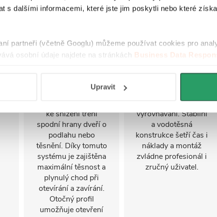
otočném profilu s
rychlé a snadné
i
 s dalšími informacemi, které jste jim poskytli nebo které získa
pneumatickým
sestavení
u
zdvihem, ten funguje
sprchového koutu,
se
na principu
často i jednou
raní partneři (včetně Googlu) můžeme používat cookies pro anal
vzduchového pístu,
osobou. Panely a
í
ává osobní údaje najdete na stránkách
Business Data Respons
který při manipulaci
profily připravené z
 aplikací
.
s dveřmi
výroby se do sebe
ny
automaticky
jednoduše zasouvají
ým
Upravit
nadzvedává křídlo
bez složitého
dveří. Tím dochází
šroubování či
ke snížení tření
vyrovnávání. Stabilní
spodní hrany dveří o
a vodotěsná
podlahu nebo
konstrukce šetří čas i
těsnění. Díky tomuto
náklady a montáž
systému je zajištěna
zvládne profesionál i
maximální těsnost a
zručný uživatel.
plynulý chod při
otevírání a zavírání.
Otočný profil
umožňuje otevření