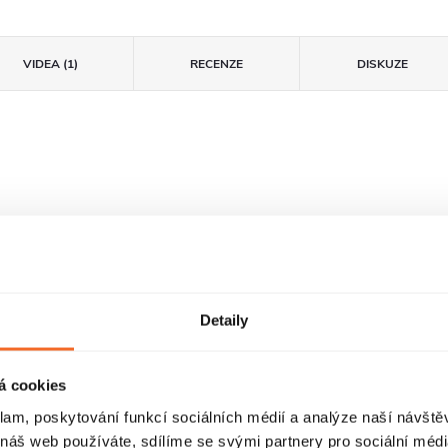
VIDEA (1)
RECENZE
DISKUZE
Detaily
Zalamovací dveře
FastInstall
á cookies
Dveře s panty jsou
FastInstall je
klam, poskytování funkcí sociálních médií a analýze naší návšt
zavěšeny na
montážní systém pro
 náš web používáte, sdílíme se svými partnery pro sociální média