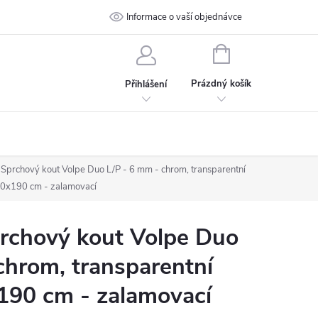
 podmínky
Ochrana osobních údajů
Informace o vaší objednávce
Kontakt
NÁKUPNÍ
KOŠÍK
Prázdný košík
Přihlášení
prchový kout Volpe Duo L/P - 6 mm - chrom, transparentní
60x190 cm - zalamovací
chový kout Volpe Duo
chrom, transparentní
190 cm - zalamovací