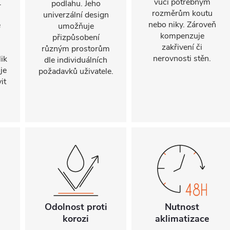
vůči potřebným
.
podlahu. Jeho
rozměrům koutu
univerzální design
nebo niky. Zároveň
e
umožňuje
kompenzuje
přizpůsobení
zakřivení či
.
různým prostorům
nerovnosti stěn.
ik
dle individuálních
je
požadavků uživatele.
it
Odolnost proti
Nutnost
korozi
aklimatizace