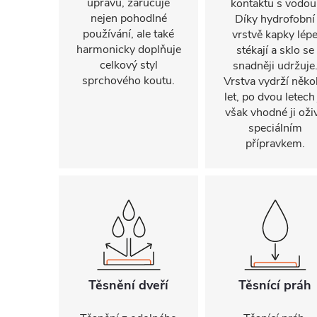
úpravu, zaručuje
kontaktu s vodou
nejen pohodlné
Díky hydrofobní
používání, ale také
vrstvě kapky lép
harmonicky doplňuje
stékají a sklo se
celkový styl
snadněji udržuje
sprchového koutu.
Vrstva vydrží někol
let, po dvou letech 
však vhodné ji oživ
speciálním
přípravkem.
Těsnění dveří
Těsnící práh