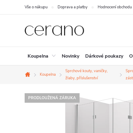
Přejít
Vše o nákupu
Doprava a platby
Hodnocení obchodu
na
obsah
Koupelna
Novinky
Dárkové poukazy
O
Sprchové kouty, vaničky,
Spr
Koupelna
Domů
žlaby, příslušenství
zást
PRODLOUŽENÁ ZÁRUKA