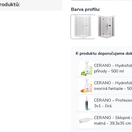
roduktů: