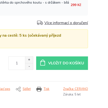
Více informací o doručení
y na cestě: 5 ks (očekávaný příjezd
VLOŽIT DO KOŠÍKU
dací pes
Sdílet
Tisk
Značka:
CERANO
Záruka
:
5 let