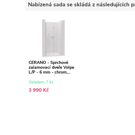
Nabízená sada se skládá z následujících p
CERANO - Sprchové
zalamovací dveře Volpe
L/P - 6 mm - chrom,
transparentní sklo -
60x190 cm
Skladem 7 ks
3 990 Kč