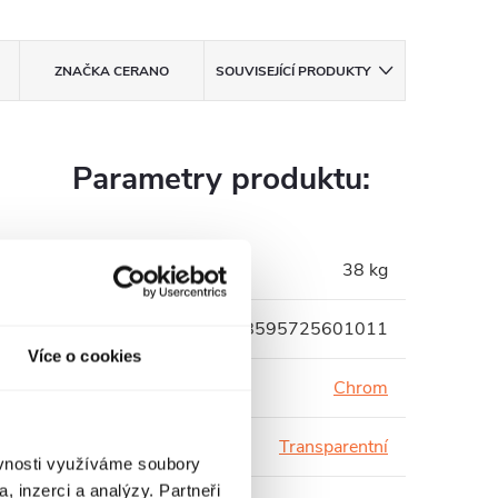
ZNAČKA
CERANO
SOUVISEJÍCÍ PRODUKTY
Parametry produktu:
Hmotnost
:
38 kg
EAN
:
8595725601011
Více o cookies
Barva profilu
:
Chrom
Barva skla
:
Transparentní
ěvnosti využíváme soubory
, inzerci a analýzy. Partneři