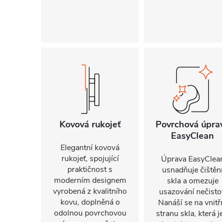
Kovová rukojeť
Povrchová úpra
EasyClean
Elegantní kovová
rukojeť, spojující
Úprava EasyClea
praktičnost s
usnadňuje čištěn
moderním designem
skla a omezuje
vyrobená z kvalitního
usazování nečisto
kovu, doplněná o
Nanáší se na vnitř
odolnou povrchovou
stranu skla, která j