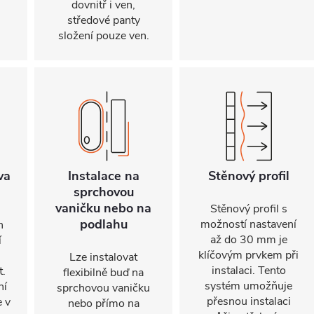
dovnitř i ven,
středové panty
složení pouze ven.
va
Instalace na
Stěnový profil
sprchovou
vaničku nebo na
Stěnový profil s
podlahu
možností nastavení
n
až do 30 mm je
í
klíčovým prvkem při
Lze instalovat
instalaci. Tento
t.
flexibilně buď na
systém umožňuje
ní
sprchovou vaničku
přesnou instalaci
e v
nebo přímo na