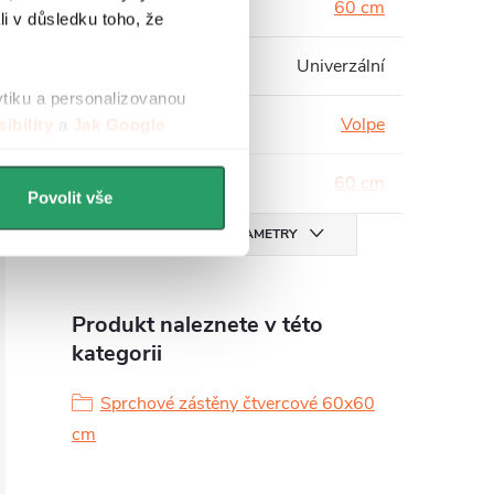
Hloubka
:
60 cm
li v důsledku toho, že
Instalace
:
Univerzální
ytiku a personalizovanou
Série
:
Volpe
ibility
a
Jak Google
Šířka
:
60 cm
Povolit vše
VŠECHNY PARAMETRY
Produkt naleznete v této
kategorii
Sprchové zástěny čtvercové 60x60
cm