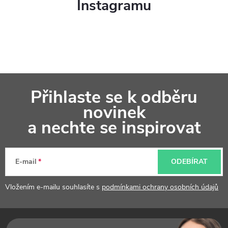
Instagramu
v
k
y
v
Z
ý
Přihlaste se k odběru
á
p
novinek
p
a nechte se inspirovat
i
a
s
t
u
E-mail
ODEBÍRAT
í
Vložením e-mailu souhlasíte s
podmínkami ochrany osobních údajů