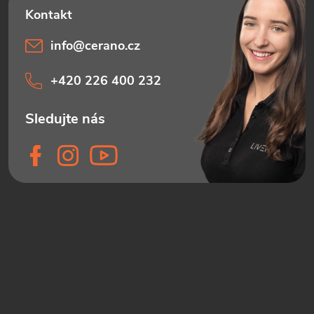
info
@
cerano.cz
+420 226 400 232