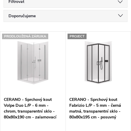
Filtrovat
Ř
Doporučujeme
a
Nejlevnější
V
z
PRODLOUŽENÁ ZÁRUKA
PROJECT
Nejdražší
ý
e
Nejprodávanější
p
n
Abecedně
i
í
s
p
p
r
CERANO - Sprchový kout
CERANO - Sprchový kout
r
o
Volpe Duo L/P - 6 mm -
Fabrizio L/P - 5 mm - černá
chrom, transparentní sklo -
matná, transparentní sklo -
o
d
80x80x190 cm - zalamovací
80x80x195 cm - posuvný
d
u