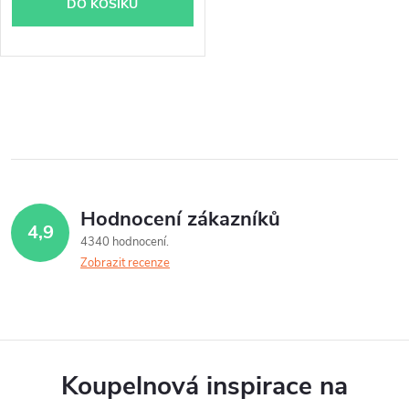
DO KOŠÍKU
O
v
l
á
Hodnocení zákazníků
4,9
d
4340 hodnocení
Zobrazit recenze
a
c
í
p
Koupelnová inspirace na
r