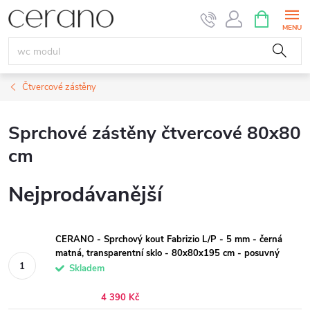
Přejít
NÁKUPNÍ
KOŠÍK
na
obsah
Čtvercové zástěny
Sprchové zástěny čtvercové 80x80
cm
Nejprodávanější
CERANO - Sprchový kout Fabrizio L/P - 5 mm - černá
matná, transparentní sklo - 80x80x195 cm - posuvný
Skladem
4 390 Kč