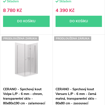
Skladem
Skladem
u
k
8 780 Kč
4 390 Kč
k
t
DO KOŠÍKU
DO KOŠÍKU
t
ů
ů
PRODLOUŽENÁ ZÁRUKA
PRODLOUŽENÁ ZÁRUKA
CERANO - Sprchový kout
CERANO - Sprchový kout
Volpe L/P - 6 mm - chrom,
Versaro L/P - 6 mm - černá
transparentní sklo -
matná, transparentní sklo -
80x80x190 cm - zalamovací
80x80 cm - zasouvací