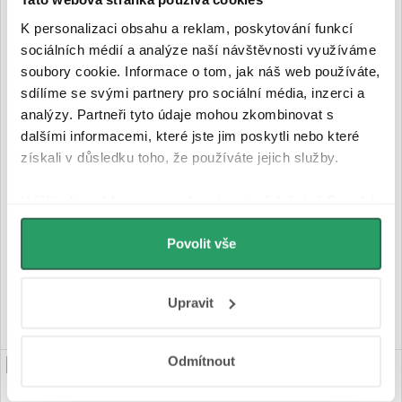
K personalizaci obsahu a reklam, poskytování funkcí
sociálních médií a analýze naší návštěvnosti využíváme
soubory cookie. Informace o tom, jak náš web používáte,
sdílíme se svými partnery pro sociální média, inzerci a
analýzy. Partneři tyto údaje mohou zkombinovat s
CERANO - Sprchový kout
CERANO - Sprchový kout
dalšími informacemi, které jste jim poskytli nebo které
Versaro L/P - 6 mm - chrom,
Antelo Duo L/P - 6 mm -
transparentní sklo - 80x80 cm
chrom, transparentní sklo -
získali v důsledku toho, že používáte jejich služby.
- zasouvací
80x80x190 cm - otočný
Udělíte-li souhlas, my a vybraní partneři (včetně Googlu)
můžeme používat cookies pro analytiku a
Skladem
Na cestě
personalizovanou reklamu. Jak Google zpracovává
Povolit vše
7 680 Kč
8 380 Kč
osobní údaje najdete na stránkách
Business Data
Responsibility
a
Jak Google používá informace z
DO KOŠÍKU
DO KOŠÍKU
Upravit
webů a aplikací
.
Odmítnout
PRODLOUŽENÁ ZÁRUKA
PRODLOUŽENÁ ZÁRUKA