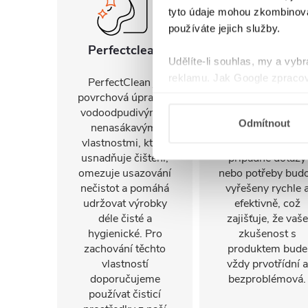
tyto údaje mohou zkombinovat
používáte jejich služby.
Perfectclean
Záruka 2 roky
Udělíte-li souhlas, my a vyb
reklamu. Jak Google zpracov
PerfectClean je
K tomuto produkt
používá informace z webů a
povrchová úprava s
poskytujeme
vodoodpudivými a
dvouletou záruku
Odmítnout
nenasákavými
naše prémiové
vlastnostmi, která
služby. Ty zajistí, 
usnadňuje čištění,
případné dotazy
omezuje usazování
nebo potřeby bud
nečistot a pomáhá
vyřešeny rychle 
udržovat výrobky
efektivně, což
déle čisté a
zajišťuje, že vaše
hygienické. Pro
zkušenost s
zachování těchto
produktem bude
vlastností
vždy prvotřídní a
doporučujeme
bezproblémová.
používat čisticí