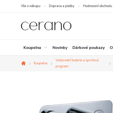
Přejít
Vše o nákupu
Doprava a platby
Hodnocení obchodu
na
obsah
Koupelna
Novinky
Dárkové poukazy
O
Vodovodní baterie a sprchový
Koupelna
Domů
program