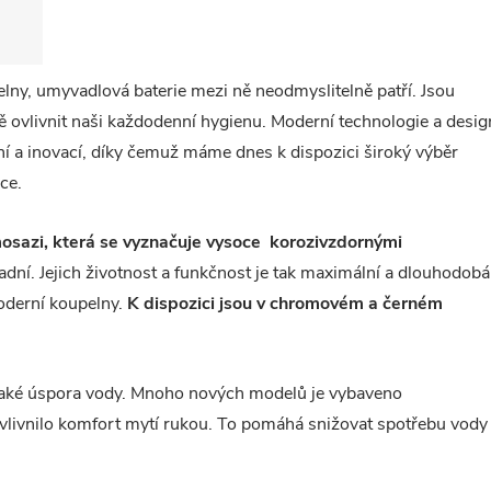
lny, umyvadlová baterie mezi ně neodmyslitelně patří. Jsou
ovlivnit naši každodenní hygienu. Moderní technologie a desig
ní a inovací, díky čemuž máme dnes k dispozici široký výběr
nce.
osazi, která se vyznačuje vysoce korozivzdornými
adní. Jejich životnost a funkčnost je tak maximální a dlouhodobá
moderní koupelny.
K dispozici jsou v chromovém a černém
také úspora vody. Mnoho nových modelů je vybaveno
 ovlivnilo komfort mytí rukou. To pomáhá snižovat spotřebu vody