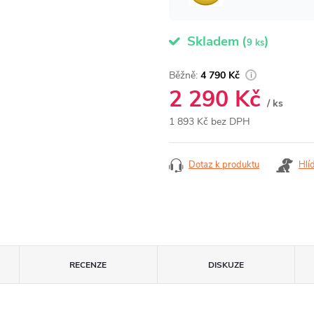
Skladem
(
)
9 ks
4 790 Kč
2 290 Kč
/ ks
1 893 Kč bez DPH
Měrná
cena:
Dotaz k produktu
Hlí
RECENZE
DISKUZE