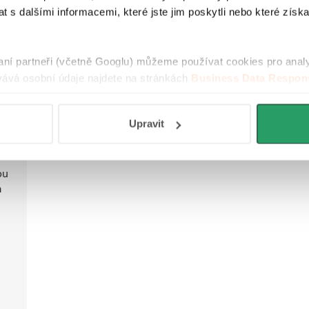
 s dalšími informacemi, které jste jim poskytli nebo které získa
raní partneři (včetně Googlu) můžeme používat cookies pro anal
ává osobní údaje najdete na stránkách
Business Data Respons
u
 aplikací
.
 a
Upravit
že
ou
a