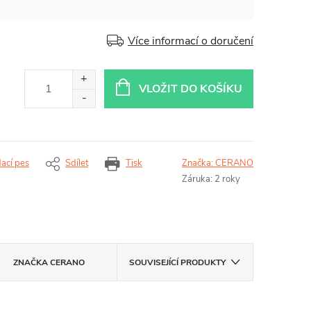
Více informací o doručení
VLOŽIT DO KOŠÍKU
dací pes
Sdílet
Tisk
Značka:
CERANO
Záruka
:
2 roky
ZNAČKA
CERANO
SOUVISEJÍCÍ PRODUKTY