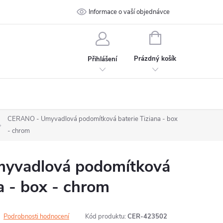
 podmínky
Ochrana osobních údajů
Informace o vaší objednávce
Kontakt
NÁKUPNÍ
KOŠÍK
Prázdný košík
Přihlášení
CERANO - Umyvadlová podomítková baterie Tiziana - box
- chrom
yvadlová podomítková
a - box - chrom
Podrobnosti hodnocení
Kód produktu:
CER-423502