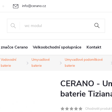
info@cerano.cz
Cenová nabídka na míru
Vrácení zboží a reklamace
Obchodní
+420 226 400 232
 značce Cerano
Velkoobchodní spolupráce
Kontakt
Vodovodní
Umyvadlové
Umyvadlové podomítkové
baterie
baterie
baterie
CERANO - Um
baterie Tizian
Ohodnotit produkt