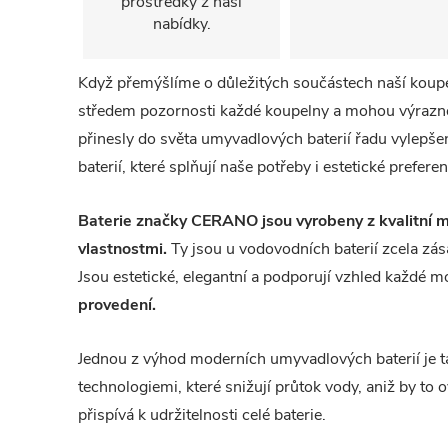
prostředky z naší
nabídky.
Když přemýšlíme o důležitých součástech naší koupe
středem pozornosti každé koupelny a mohou výrazně 
přinesly do světa umyvadlových baterií řadu vylepše
baterií, které splňují naše potřeby i estetické prefere
Baterie značky CERANO jsou vyrobeny z kvalitní m
vlastnostmi.
Ty jsou u vodovodních baterií zcela zás
Jsou estetické, elegantní a podporují vzhled každé 
provedení.
Jednou z výhod moderních umyvadlových baterií je 
technologiemi, které snižují průtok vody, aniž by to
přispívá k udržitelnosti celé baterie.