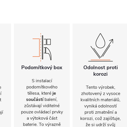
Podomítkový box
Odolnost proti
korozi
S instalací
podomítkového
e
Tento výrobek,
tělesa, které
je
í
zhotovený z vysoce
součástí
balení,
t
kvalitních materiálů,
zůstávají viditelné
vyniká odolností
pouze ovládací prvky
jí
proti zmatnění a
a výtoková část
korozi, což zajišťuje,
baterie. To výrazně
že si udrží svůj