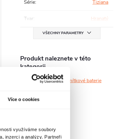
Série
:
Tiziana
Tvar
:
Hranatý
VŠECHNY PARAMETRY
Produkt naleznete v této
kategorii
Umyvadlové podomítkové baterie
Více o cookies
ěvnosti využíváme soubory
, inzerci a analýzy. Partneři