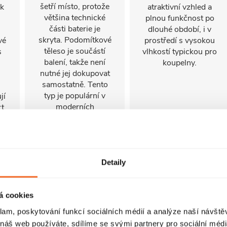
šetří místo, protože
ok
atraktivní vzhled a
většina technické
plnou funkčnost po
části baterie je
dlouhé období, i v
skryta. Podomítkové
vé
prostředí s vysokou
těleso je součástí
s
vlhkostí typickou pro
balení, takže není
koupelny.
nutné jej dokupovat
samostatně. Tento
typ je populární v
jí
moderních
t.
koupelnách a
sprchových koutech,
kde je kladen důraz
na minimalismus a
čisté linie.
Detaily
á cookies
klam, poskytování funkcí sociálních médií a analýze naší návšt
 náš web používáte, sdílíme se svými partnery pro sociální média