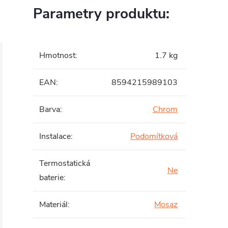
Parametry produktu:
Hmotnost
:
1.7 kg
EAN
:
8594215989103
Barva
:
Chrom
Instalace
:
Podomítková
Termostatická
Ne
baterie
:
Materiál
:
Mosaz