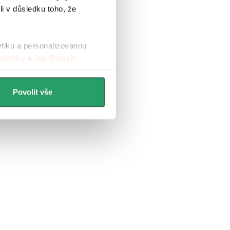
li v důsledku toho, že
ytiku a personalizovanou
ibility
a
Jak Google
Povolit vše