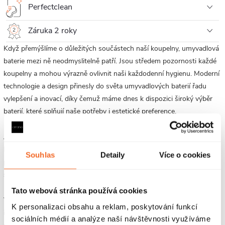
Perfectclean
Záruka 2 roky
Když přemýšlíme o důležitých součástech naší koupelny, umyvadlová
baterie mezi ně neodmyslitelně patří. Jsou středem pozornosti každé
koupelny a mohou výrazně ovlivnit naši každodenní hygienu. Moderní
technologie a design přinesly do světa umyvadlových baterií řadu
vylepšení a inovací, díky čemuž máme dnes k dispozici široký výběr
baterií, které splňují naše potřeby i estetické preference.
Jednou z výhod moderních umyvadlových baterií je také úspora vody.
Mnoho nových modelů je vybaveno technologiemi, které snižují
Souhlas
Detaily
Více o cookies
průtok vody, aniž by to ovlivnilo komfort mytí rukou. To pomáhá
snižovat spotřebu vody a přispívá k udržitelnosti celé baterie.
Tato webová stránka používá cookies
Výběr umyvadlové baterie by měl být proveden s ohledem na vaše
K personalizaci obsahu a reklam, poskytování funkcí
individuální potřeby a designové preference. Bez ohledu na to, zda
sociálních médií a analýze naší návštěvnosti využíváme