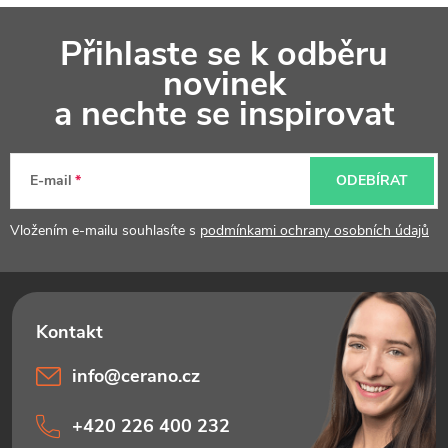
Z
Přihlaste se k odběru
á
novinek
p
a nechte se inspirovat
a
t
E-mail
ODEBÍRAT
í
Vložením e-mailu souhlasíte s
podmínkami ochrany osobních údajů
info
@
cerano.cz
+420 226 400 232