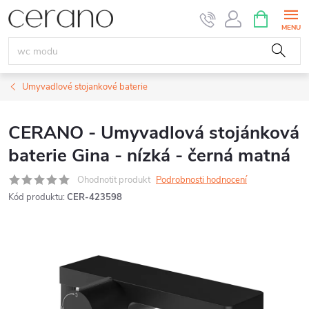
Přejít
NÁKUPNÍ
KOŠÍK
na
obsah
Umyvadlové stojankové baterie
CERANO - Umyvadlová stojánková
baterie Gina - nízká - černá matná
Ohodnotit produkt
Podrobnosti hodnocení
Kód produktu:
CER-423598