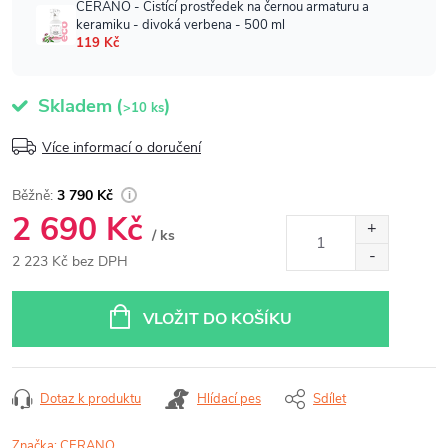
Skladem
(
)
>10 ks
Více informací o doručení
3 790 Kč
2 690 Kč
/ ks
2 223 Kč bez DPH
Měrná
cena:
VLOŽIT DO KOŠÍKU
Dotaz k produktu
Hlídací pes
Sdílet
Značka:
CERANO