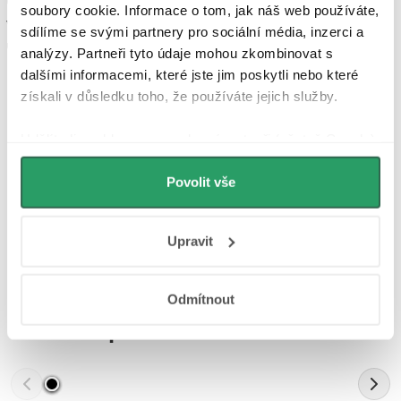
upřednostňujete klasiku nebo modernu, stojací nebo podomítkovou
soubory cookie. Informace o tom, jak náš web používáte,
variantu, vždy je důležité dbát na kvalitu a spolehlivost, kterou
sdílíme se svými partnery pro sociální média, inzerci a
umyvadlové baterie značky CERANO poskytují.
analýzy. Partneři tyto údaje mohou zkombinovat s
dalšími informacemi, které jste jim poskytli nebo které
získali v důsledku toho, že používáte jejich služby.
Parametry produktu
Udělíte-li souhlas, my a vybraní partneři (včetně Googlu)
můžeme používat cookies pro analytiku a
Recenze
personalizovanou reklamu. Jak Google zpracovává
Povolit vše
osobní údaje najdete na stránkách
Business Data
Diskuse
Responsibility
a
Jak Google používá informace z
Upravit
webů a aplikací
.
Značka
Odmítnout
Další inspirace